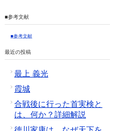
■参考文献
■参考文献
最近の投稿
最上 義光
霞城
合戦後に行った首実検と
は、何か？詳細解説
徳川家康は、なぜ天下を