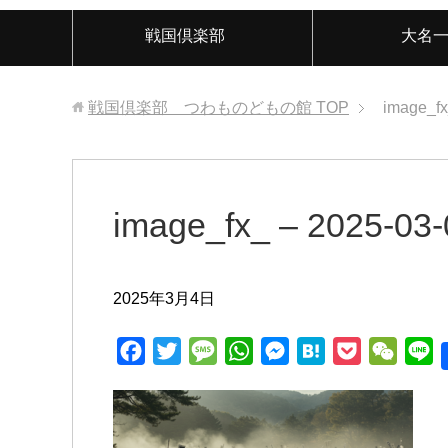
戦国倶楽部
大名
戦国倶楽部 つわものどもの館
TOP
image_fx
image_fx_ – 2025-03
2025年3月4日
F
T
M
W
M
H
P
W
L
a
w
e
h
e
a
o
e
i
c
i
s
a
s
t
c
C
n
e
t
s
t
s
e
k
h
e