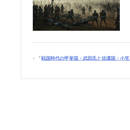
b
t
a
s
e
n
e
a
o
e
g
A
n
a
t
t
o
r
e
p
g
k
p
e
r
「
戦国時代の甲斐国・武田氏と信濃国・小笠