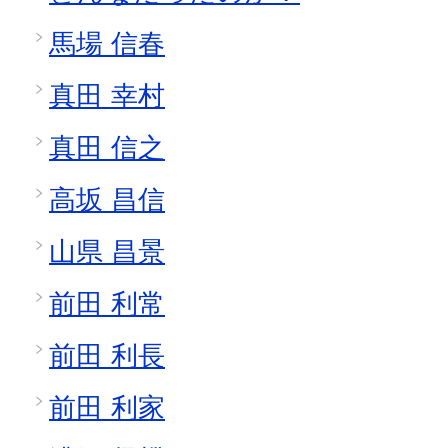
馬場 信春
真田 幸村
真田 信之
高坂 昌信
山県 昌景
前田 利常
前田 利長
前田 利家