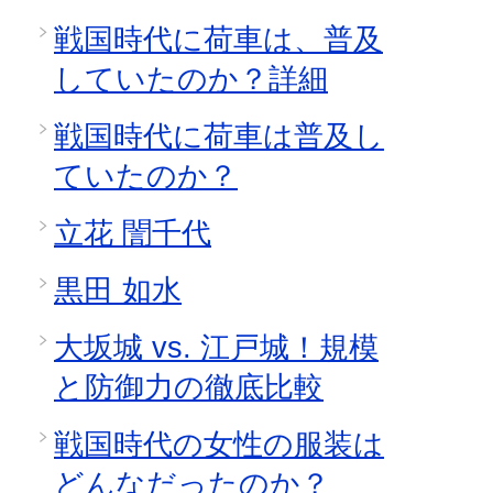
戦国時代に荷車は、普及
していたのか？詳細
戦国時代に荷車は普及し
ていたのか？
立花 誾千代
黒田 如水
大坂城 vs. 江戸城！規模
と防御力の徹底比較
戦国時代の女性の服装は
どんなだったのか？