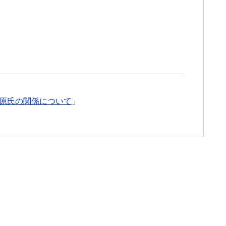
l
原氏の関係について
」