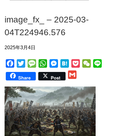
image_fx_ – 2025-03-
04T224946.576
2025年3月4日
F
T
M
W
M
H
P
W
L
a
w
e
h
e
a
o
e
i
G
Share
Post
c
i
s
a
s
t
c
C
n
m
e
t
s
t
s
e
k
h
e
a
b
t
a
s
e
n
e
a
i
o
e
g
A
n
a
t
t
l
o
r
e
p
g
k
p
e
r