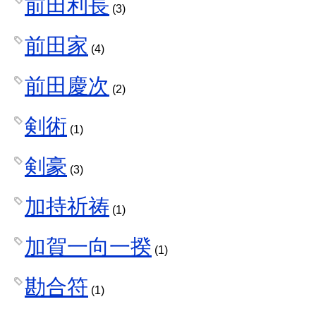
前田利長
(3)
前田家
(4)
前田慶次
(2)
剣術
(1)
剣豪
(3)
加持祈祷
(1)
加賀一向一揆
(1)
勘合符
(1)