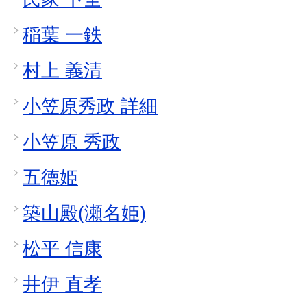
稲葉 一鉄
村上 義清
小笠原秀政 詳細
小笠原 秀政
五徳姫
築山殿(瀬名姫)
松平 信康
井伊 直孝