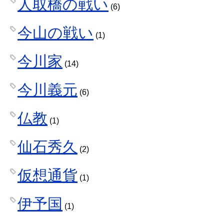
人取橋の戦い
(6)
今山の戦い
(1)
今川家
(14)
今川義元
(6)
仏教
(1)
仙石秀久
(2)
仮想通貨
(1)
伊予国
(1)