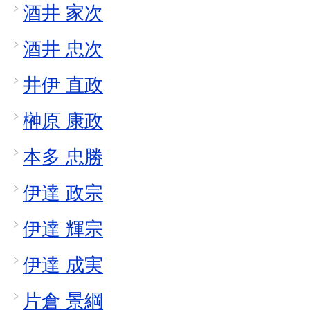
酒井 家次
酒井 忠次
井伊 直政
榊原 康政
本多 忠勝
伊達 政宗
伊達 輝宗
伊達 成実
片倉 景綱