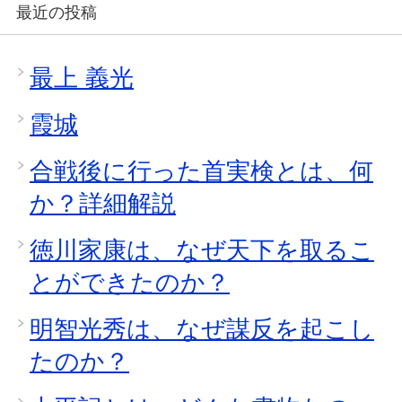
最近の投稿
最上 義光
霞城
合戦後に行った首実検とは、何
か？詳細解説
徳川家康は、なぜ天下を取るこ
とができたのか？
明智光秀は、なぜ謀反を起こし
たのか？