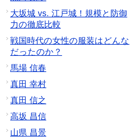
大坂城 vs. 江戸城！規模と防御
力の徹底比較
戦国時代の女性の服装はどんな
だったのか？
馬場 信春
真田 幸村
真田 信之
高坂 昌信
山県 昌景