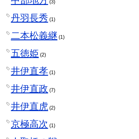
中部地方
(3)
丹羽長秀
(1)
二本松義継
(1)
五徳姫
(2)
井伊直孝
(1)
井伊直政
(7)
井伊直虎
(2)
京極高次
(1)