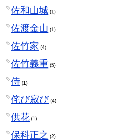
佐和山城
(1)
佐渡金山
(1)
佐竹家
(4)
佐竹義重
(5)
侍
(1)
侘び寂び
(4)
供花
(1)
保科正之
(2)