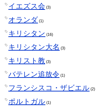
イエズス会
(3)
オランダ
(1)
キリシタン
(16)
キリシタン大名
(3)
キリスト教
(3)
バテレン追放令
(1)
フランシスコ・ザビエル
(2)
ポルトガル
(1)