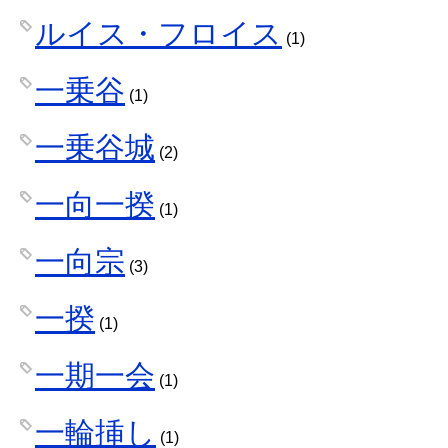
ルイス・フロイス
(1)
一乗谷
(1)
一乗谷城
(2)
一向一揆
(1)
一向宗
(3)
一揆
(1)
一期一会
(1)
一輪挿し
(1)