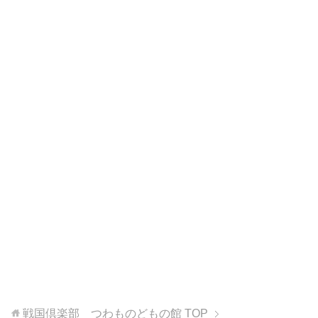
戦国倶楽部 つわものどもの館
TOP