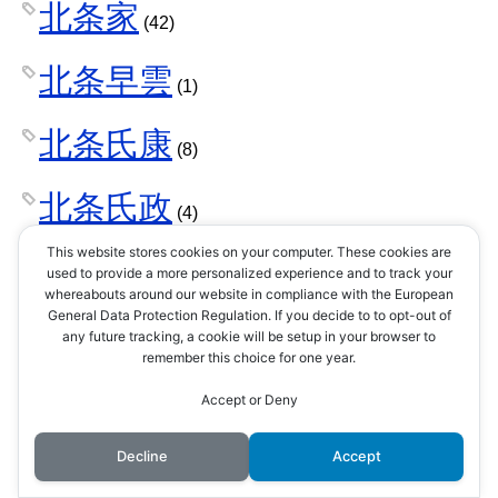
北条家
(42)
北条早雲
(1)
北条氏康
(8)
北条氏政
(4)
This website stores cookies on your computer. These cookies are
北条氏照
used to provide a more personalized experience and to track your
(3)
whereabouts around our website in compliance with the European
General Data Protection Regulation. If you decide to to opt-out of
北条氏直
any future tracking, a cookie will be setup in your browser to
(2)
remember this choice for one year.
北条氏綱
Accept or Deny
(1)
北条氏規
Decline
Accept
(1)