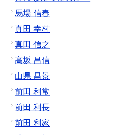
馬場 信春
真田 幸村
真田 信之
高坂 昌信
山県 昌景
前田 利常
前田 利長
前田 利家