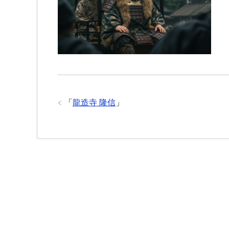
b
t
a
s
e
n
e
a
o
e
g
A
n
a
t
t
o
r
e
p
g
k
p
e
r
「
龍造寺 隆信
」