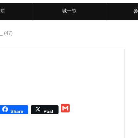
一覧
城一覧
_ (47)
G
Share
Post
m
a
i