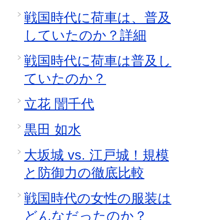
戦国時代に荷車は、普及
していたのか？詳細
戦国時代に荷車は普及し
ていたのか？
立花 誾千代
黒田 如水
大坂城 vs. 江戸城！規模
と防御力の徹底比較
戦国時代の女性の服装は
どんなだったのか？