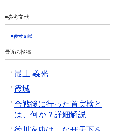
■参考文献
■参考文献
最近の投稿
最上 義光
霞城
合戦後に行った首実検と
は、何か？詳細解説
徳川家康は、なぜ天下を