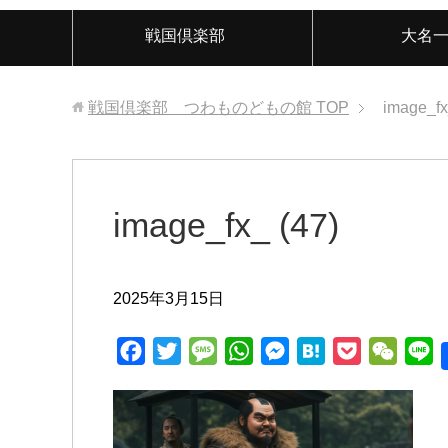
戦国倶楽部
大名
戦国倶楽部 つわものどもの館
TOP
image_fx
image_fx_ (47)
2025年3月15日
F
T
M
W
M
H
P
W
L
a
w
e
h
e
a
o
e
i
c
i
s
a
s
t
c
C
n
e
t
s
t
s
e
k
h
e