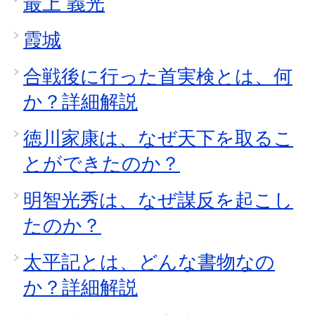
最上 義光
霞城
合戦後に行った首実検とは、何
か？詳細解説
徳川家康は、なぜ天下を取るこ
とができたのか？
明智光秀は、なぜ謀反を起こし
たのか？
太平記とは、どんな書物なの
か？詳細解説