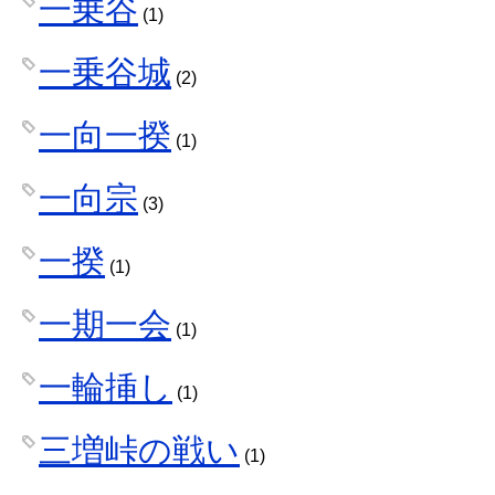
一乗谷
(1)
一乗谷城
(2)
一向一揆
(1)
一向宗
(3)
一揆
(1)
一期一会
(1)
一輪挿し
(1)
三増峠の戦い
(1)