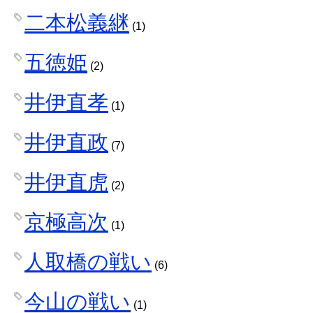
二本松義継
(1)
五徳姫
(2)
井伊直孝
(1)
井伊直政
(7)
井伊直虎
(2)
京極高次
(1)
人取橋の戦い
(6)
今山の戦い
(1)