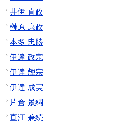
井伊 直政
榊原 康政
本多 忠勝
伊達 政宗
伊達 輝宗
伊達 成実
片倉 景綱
直江 兼続