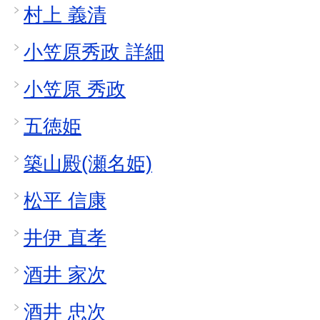
村上 義清
小笠原秀政 詳細
小笠原 秀政
五徳姫
築山殿(瀬名姫)
松平 信康
井伊 直孝
酒井 家次
酒井 忠次