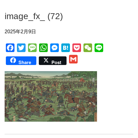
image_fx_ (72)
2025年2月9日
F
T
M
W
M
H
P
W
L
a
w
e
h
e
a
o
e
i
G
Share
Post
c
i
s
a
s
t
c
C
n
m
e
t
s
t
s
e
k
h
e
a
b
t
a
s
e
n
e
a
i
o
e
g
A
n
a
t
t
l
o
r
e
p
g
k
p
e
r