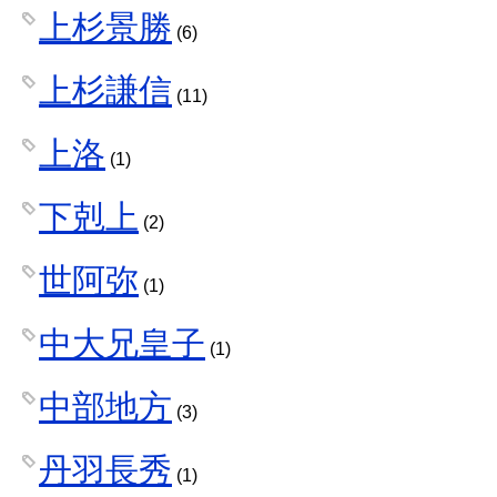
上杉景勝
(6)
上杉謙信
(11)
上洛
(1)
下剋上
(2)
世阿弥
(1)
中大兄皇子
(1)
中部地方
(3)
丹羽長秀
(1)