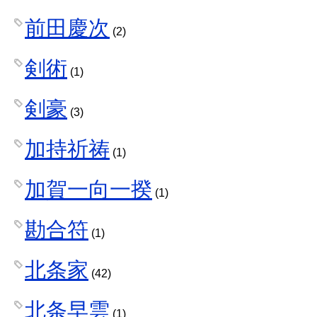
前田慶次
(2)
剣術
(1)
剣豪
(3)
加持祈祷
(1)
加賀一向一揆
(1)
勘合符
(1)
北条家
(42)
北条早雲
(1)