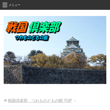
メニュー
戦国倶楽部 つわものどもの館
TOP