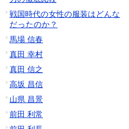
戦国時代の女性の服装はどんな
だったのか？
馬場 信春
真田 幸村
真田 信之
高坂 昌信
山県 昌景
前田 利常