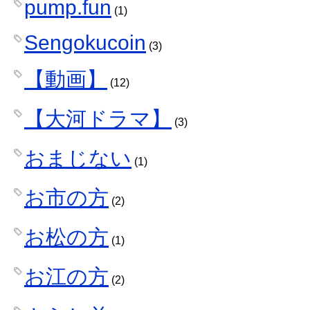
pump.fun
(1)
Sengokucoin
(3)
【動画】
(12)
【大河ドラマ】
(3)
おまじない
(1)
お市の方
(2)
お松の方
(1)
お江の方
(2)