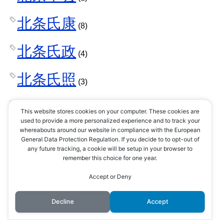
北条氏康
(8)
北条氏政
(4)
北条氏照
(3)
北条氏直
(2)
This website stores cookies on your computer. These cookies are
used to provide a more personalized experience and to track your
whereabouts around our website in compliance with the European
北条氏綱
(1)
General Data Protection Regulation. If you decide to to opt-out of
any future tracking, a cookie will be setup in your browser to
remember this choice for one year.
北条氏規
(1)
Accept or Deny
北条氏邦
(1)
Decline
Accept
十河一存