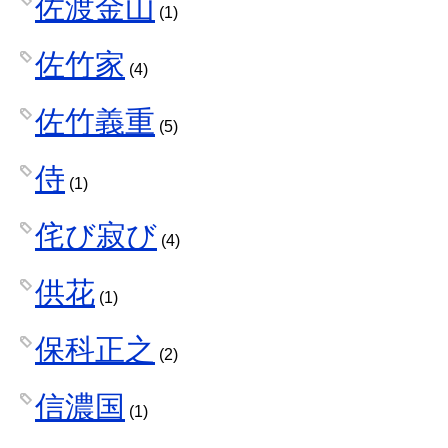
佐渡金山
(1)
佐竹家
(4)
佐竹義重
(5)
侍
(1)
侘び寂び
(4)
供花
(1)
保科正之
(2)
信濃国
(1)