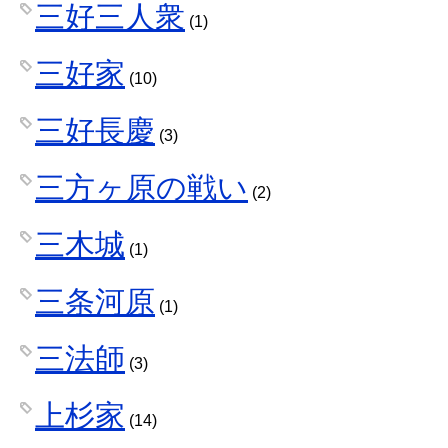
三好三人衆
(1)
三好家
(10)
三好長慶
(3)
三方ヶ原の戦い
(2)
三木城
(1)
三条河原
(1)
三法師
(3)
上杉家
(14)