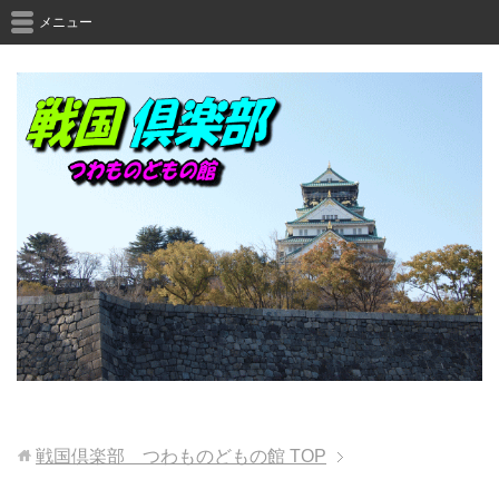
メニュー
戦国倶楽部 つわものどもの館
TOP