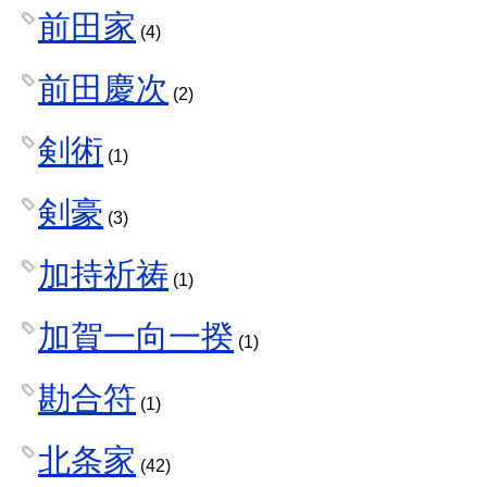
前田家
(4)
前田慶次
(2)
剣術
(1)
剣豪
(3)
加持祈祷
(1)
加賀一向一揆
(1)
勘合符
(1)
北条家
(42)