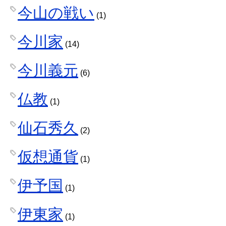
今山の戦い
(1)
今川家
(14)
今川義元
(6)
仏教
(1)
仙石秀久
(2)
仮想通貨
(1)
伊予国
(1)
伊東家
(1)