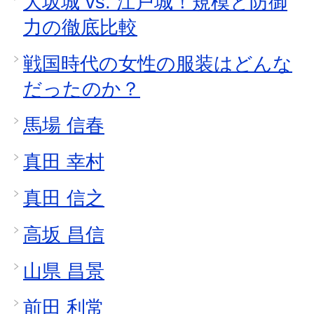
大坂城 vs. 江戸城！規模と防御
力の徹底比較
戦国時代の女性の服装はどんな
だったのか？
馬場 信春
真田 幸村
真田 信之
高坂 昌信
山県 昌景
前田 利常