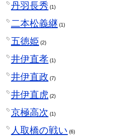
丹羽長秀
(1)
二本松義継
(1)
五徳姫
(2)
井伊直孝
(1)
井伊直政
(7)
井伊直虎
(2)
京極高次
(1)
人取橋の戦い
(6)