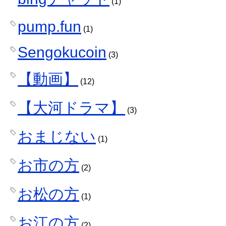
(1)
pump.fun
(1)
Sengokucoin
(3)
【動画】
(12)
【大河ドラマ】
(3)
おまじない
(1)
お市の方
(2)
お松の方
(1)
お江の方
(2)