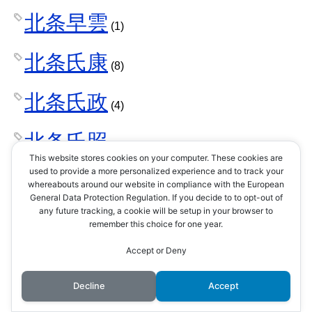
北条早雲
(1)
北条氏康
(8)
北条氏政
(4)
北条氏照
(3)
This website stores cookies on your computer. These cookies are
used to provide a more personalized experience and to track your
北条氏直
whereabouts around our website in compliance with the European
(2)
General Data Protection Regulation. If you decide to to opt-out of
any future tracking, a cookie will be setup in your browser to
北条氏綱
remember this choice for one year.
(1)
Accept or Deny
北条氏規
(1)
Decline
Accept
北条氏邦
(1)