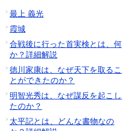
最上 義光
霞城
合戦後に行った首実検とは、何
か？詳細解説
徳川家康は、なぜ天下を取るこ
とができたのか？
明智光秀は、なぜ謀反を起こし
たのか？
太平記とは、どんな書物なの