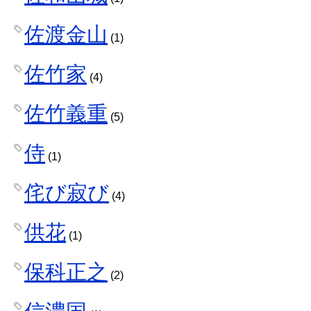
佐渡金山
(1)
佐竹家
(4)
佐竹義重
(5)
侍
(1)
侘び寂び
(4)
供花
(1)
保科正之
(2)