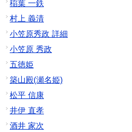
稲葉 一鉄
村上 義清
小笠原秀政 詳細
小笠原 秀政
五徳姫
築山殿(瀬名姫)
松平 信康
井伊 直孝
酒井 家次