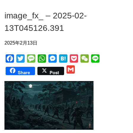
image_fx_ – 2025-02-
13T045126.391
2025年2月13日
F
T
M
W
M
H
P
W
L
a
w
e
h
e
a
o
e
i
G
Share
Post
c
i
s
a
s
t
c
C
n
m
e
t
s
t
s
e
k
h
e
a
b
t
a
s
e
n
e
a
i
o
e
g
A
n
a
t
t
l
o
r
e
p
g
k
p
e
r