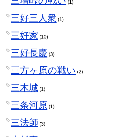
三増峠の戦い
(1)
三好三人衆
(1)
三好家
(10)
三好長慶
(3)
三方ヶ原の戦い
(2)
三木城
(1)
三条河原
(1)
三法師
(3)