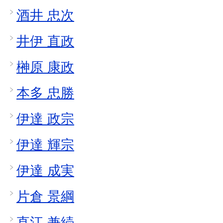
酒井 忠次
井伊 直政
榊原 康政
本多 忠勝
伊達 政宗
伊達 輝宗
伊達 成実
片倉 景綱
直江 兼続