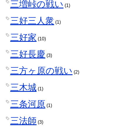
三増峠の戦い
(1)
三好三人衆
(1)
三好家
(10)
三好長慶
(3)
三方ヶ原の戦い
(2)
三木城
(1)
三条河原
(1)
三法師
(3)