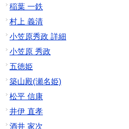
稲葉 一鉄
村上 義清
小笠原秀政 詳細
小笠原 秀政
五徳姫
築山殿(瀬名姫)
松平 信康
井伊 直孝
酒井 家次