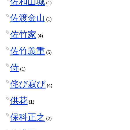
佐和山城
(1)
佐渡金山
(1)
佐竹家
(4)
佐竹義重
(5)
侍
(1)
侘び寂び
(4)
供花
(1)
保科正之
(2)