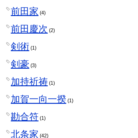
前田家
(4)
前田慶次
(2)
剣術
(1)
剣豪
(3)
加持祈祷
(1)
加賀一向一揆
(1)
勘合符
(1)
北条家
(42)