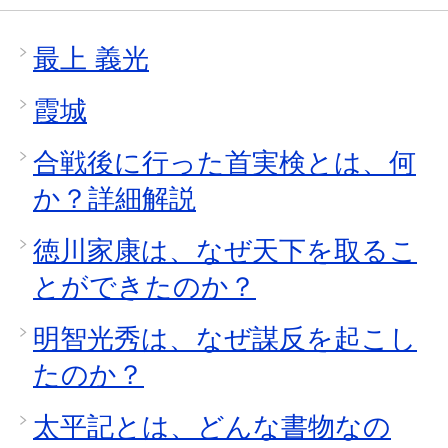
最上 義光
霞城
合戦後に行った首実検とは、何
か？詳細解説
徳川家康は、なぜ天下を取るこ
とができたのか？
明智光秀は、なぜ謀反を起こし
たのか？
太平記とは、どんな書物なの