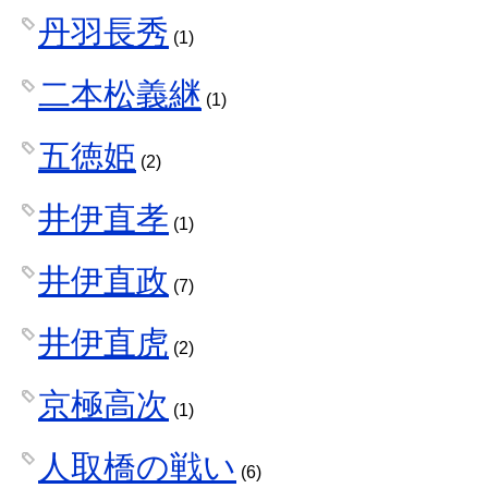
丹羽長秀
(1)
二本松義継
(1)
五徳姫
(2)
井伊直孝
(1)
井伊直政
(7)
井伊直虎
(2)
京極高次
(1)
人取橋の戦い
(6)