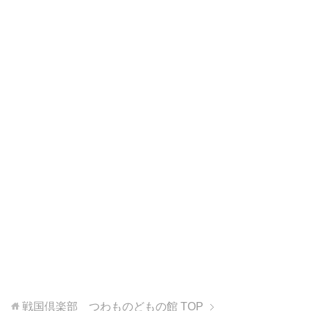
戦国倶楽部 つわものどもの館
TOP