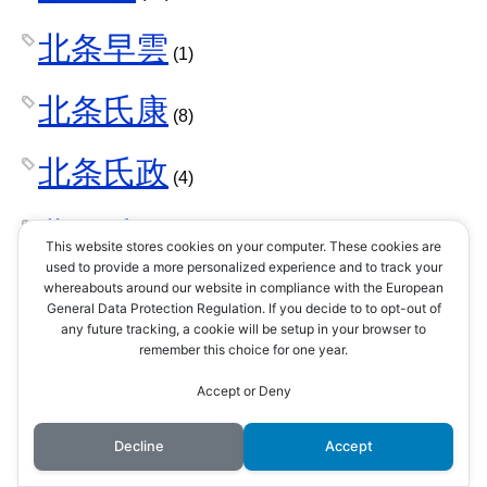
北条早雲
(1)
北条氏康
(8)
北条氏政
(4)
北条氏照
(3)
This website stores cookies on your computer. These cookies are
used to provide a more personalized experience and to track your
北条氏直
whereabouts around our website in compliance with the European
(2)
General Data Protection Regulation. If you decide to to opt-out of
any future tracking, a cookie will be setup in your browser to
北条氏綱
remember this choice for one year.
(1)
Accept or Deny
北条氏規
(1)
Decline
Accept
北条氏邦