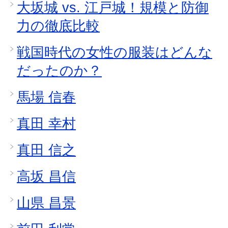
大坂城 vs. 江戸城！規模と防御
力の徹底比較
戦国時代の女性の服装はどんな
だったのか？
馬場 信春
真田 幸村
真田 信之
高坂 昌信
山県 昌景