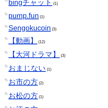
bingチャット
(1)
pump.fun
(1)
Sengokucoin
(3)
【動画】
(12)
【大河ドラマ】
(3)
おまじない
(1)
お市の方
(2)
お松の方
(1)