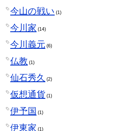
今山の戦い
(1)
今川家
(14)
今川義元
(6)
仏教
(1)
仙石秀久
(2)
仮想通貨
(1)
伊予国
(1)
伊東家
(1)