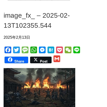
image_fx_ – 2025-02-
13T102355.544
2025年2月13日
F
T
M
W
M
H
P
W
L
a
w
e
h
e
a
o
e
i
G
Share
Post
c
i
s
a
s
t
c
C
n
m
e
t
s
t
s
e
k
h
e
a
b
t
a
s
e
n
e
a
i
o
e
g
A
n
a
t
t
l
o
r
e
p
g
k
p
e
r