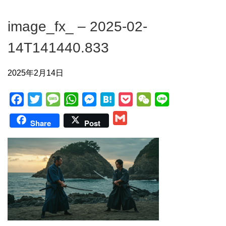
image_fx_ – 2025-02-
14T141440.833
2025年2月14日
F
T
M
W
M
H
P
W
L
a
w
e
h
e
a
o
e
i
G
Share
Post
c
i
s
a
s
t
c
C
n
m
e
t
s
t
s
e
k
h
e
a
b
t
a
s
e
n
e
a
i
o
e
g
A
n
a
t
t
l
o
r
e
p
g
k
p
e
r