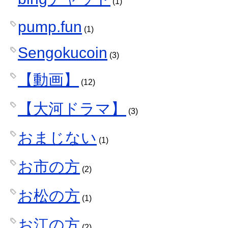
(1)
pump.fun
(1)
Sengokucoin
(3)
【動画】
(12)
【大河ドラマ】
(3)
おまじない
(1)
お市の方
(2)
お松の方
(1)
お江の方
(2)