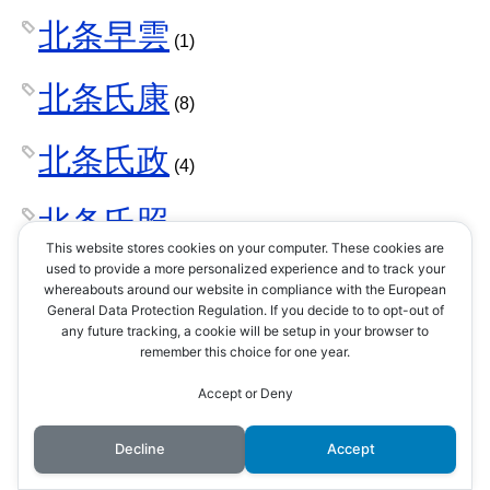
北条早雲
(1)
北条氏康
(8)
北条氏政
(4)
北条氏照
(3)
This website stores cookies on your computer. These cookies are
used to provide a more personalized experience and to track your
北条氏直
whereabouts around our website in compliance with the European
(2)
General Data Protection Regulation. If you decide to to opt-out of
any future tracking, a cookie will be setup in your browser to
北条氏綱
remember this choice for one year.
(1)
Accept or Deny
北条氏規
(1)
Decline
Accept
北条氏邦
(1)