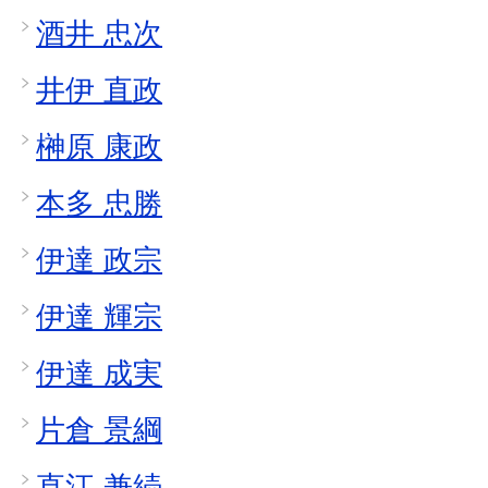
酒井 忠次
井伊 直政
榊原 康政
本多 忠勝
伊達 政宗
伊達 輝宗
伊達 成実
片倉 景綱
直江 兼続