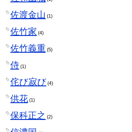
佐渡金山
(1)
佐竹家
(4)
佐竹義重
(5)
侍
(1)
侘び寂び
(4)
供花
(1)
保科正之
(2)