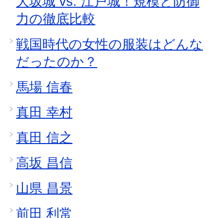
大坂城 vs. 江戸城！規模と防御
力の徹底比較
戦国時代の女性の服装はどんな
だったのか？
馬場 信春
真田 幸村
真田 信之
高坂 昌信
山県 昌景
前田 利常