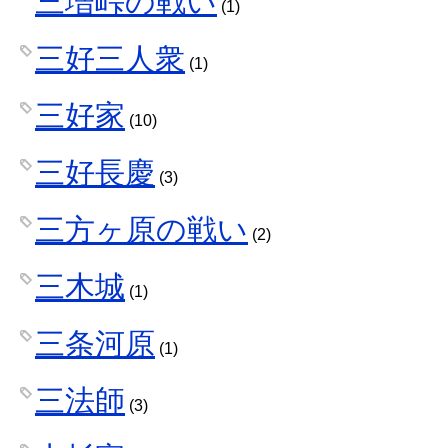
三増峠の戦い
(1)
三好三人衆
(1)
三好家
(10)
三好長慶
(3)
三方ヶ原の戦い
(2)
三木城
(1)
三条河原
(1)
三法師
(3)