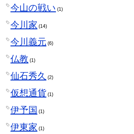
今山の戦い
(1)
今川家
(14)
今川義元
(6)
仏教
(1)
仙石秀久
(2)
仮想通貨
(1)
伊予国
(1)
伊東家
(1)