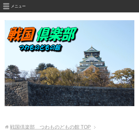
メニュー
戦国倶楽部 つわものどもの館
TOP