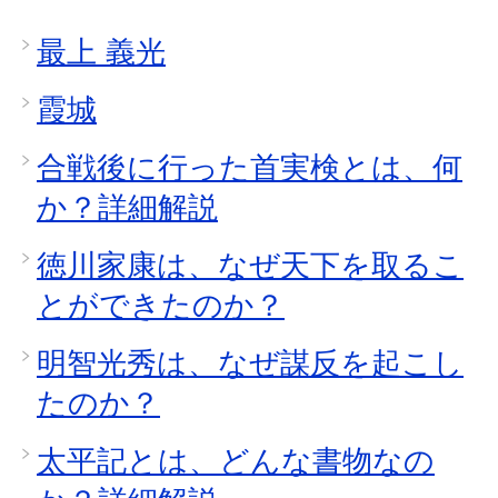
最上 義光
霞城
合戦後に行った首実検とは、何
か？詳細解説
徳川家康は、なぜ天下を取るこ
とができたのか？
明智光秀は、なぜ謀反を起こし
たのか？
太平記とは、どんな書物なの