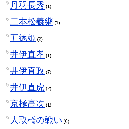
丹羽長秀
(1)
二本松義継
(1)
五徳姫
(2)
井伊直孝
(1)
井伊直政
(7)
井伊直虎
(2)
京極高次
(1)
人取橋の戦い
(6)