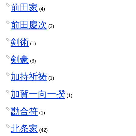
前田家
(4)
前田慶次
(2)
剣術
(1)
剣豪
(3)
加持祈祷
(1)
加賀一向一揆
(1)
勘合符
(1)
北条家
(42)