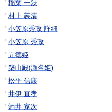
稲葉 一鉄
村上 義清
小笠原秀政 詳細
小笠原 秀政
五徳姫
築山殿(瀬名姫)
松平 信康
井伊 直孝
酒井 家次