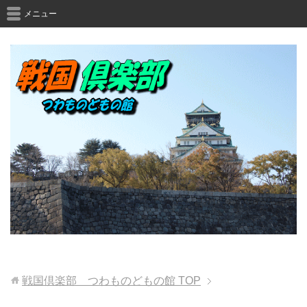
メニュー
戦国倶楽部 つわものどもの館
TOP