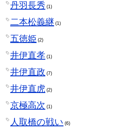
丹羽長秀
(1)
二本松義継
(1)
五徳姫
(2)
井伊直孝
(1)
井伊直政
(7)
井伊直虎
(2)
京極高次
(1)
人取橋の戦い
(6)