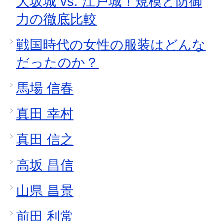
大坂城 vs. 江戸城！規模と防御
力の徹底比較
戦国時代の女性の服装はどんな
だったのか？
馬場 信春
真田 幸村
真田 信之
高坂 昌信
山県 昌景
前田 利常