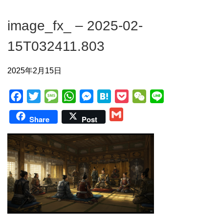
image_fx_ – 2025-02-
15T032411.803
2025年2月15日
F
T
M
W
M
H
P
W
L
a
w
e
h
e
a
o
e
i
G
Share
Post
c
i
s
a
s
t
c
C
n
m
e
t
s
t
s
e
k
h
e
a
b
t
a
s
e
n
e
a
i
o
e
g
A
n
a
t
t
l
o
r
e
p
g
k
p
e
r