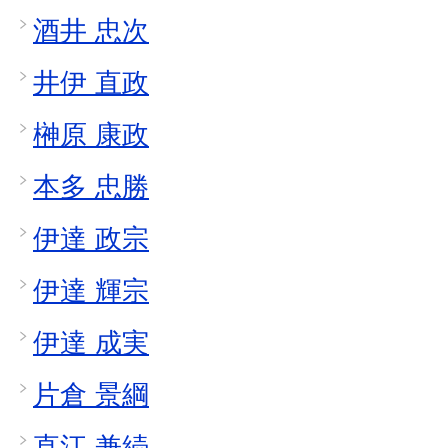
酒井 忠次
井伊 直政
榊原 康政
本多 忠勝
伊達 政宗
伊達 輝宗
伊達 成実
片倉 景綱
直江 兼続