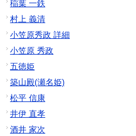
稲葉 一鉄
村上 義清
小笠原秀政 詳細
小笠原 秀政
五徳姫
築山殿(瀬名姫)
松平 信康
井伊 直孝
酒井 家次