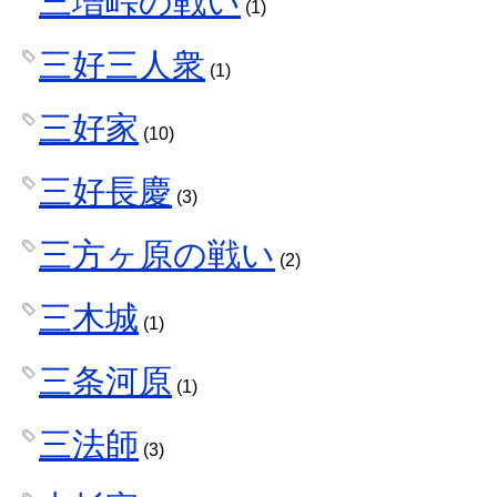
三増峠の戦い
(1)
三好三人衆
(1)
三好家
(10)
三好長慶
(3)
三方ヶ原の戦い
(2)
三木城
(1)
三条河原
(1)
三法師
(3)