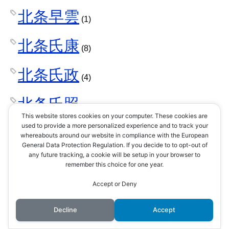
北条早雲
(1)
北条氏康
(8)
北条氏政
(4)
北条氏照
(3)
This website stores cookies on your computer. These cookies are
used to provide a more personalized experience and to track your
北条氏直
whereabouts around our website in compliance with the European
(2)
General Data Protection Regulation. If you decide to to opt-out of
any future tracking, a cookie will be setup in your browser to
北条氏綱
remember this choice for one year.
(1)
Accept or Deny
北条氏規
(1)
Decline
Accept
北条氏邦
(1)