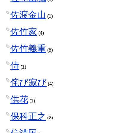
佐渡金山
(1)
佐竹家
(4)
佐竹義重
(5)
侍
(1)
侘び寂び
(4)
供花
(1)
保科正之
(2)