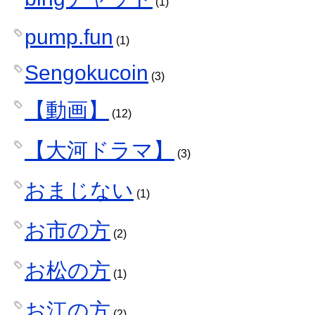
(1)
pump.fun
(1)
Sengokucoin
(3)
【動画】
(12)
【大河ドラマ】
(3)
おまじない
(1)
お市の方
(2)
お松の方
(1)
お江の方
(2)