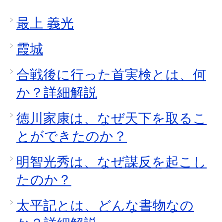
最上 義光
霞城
合戦後に行った首実検とは、何
か？詳細解説
徳川家康は、なぜ天下を取るこ
とができたのか？
明智光秀は、なぜ謀反を起こし
たのか？
太平記とは、どんな書物なの