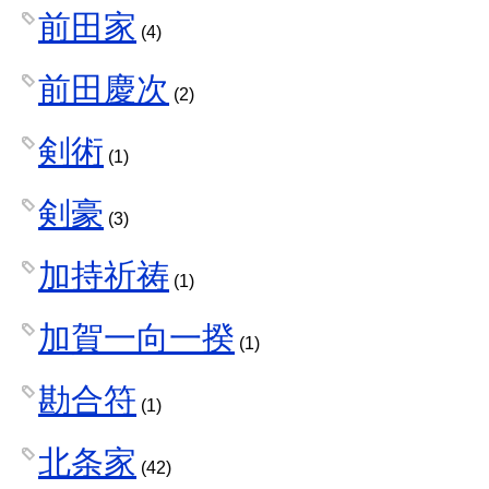
前田家
(4)
前田慶次
(2)
剣術
(1)
剣豪
(3)
加持祈祷
(1)
加賀一向一揆
(1)
勘合符
(1)
北条家
(42)