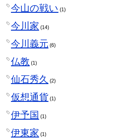
今山の戦い
(1)
今川家
(14)
今川義元
(6)
仏教
(1)
仙石秀久
(2)
仮想通貨
(1)
伊予国
(1)
伊東家
(1)