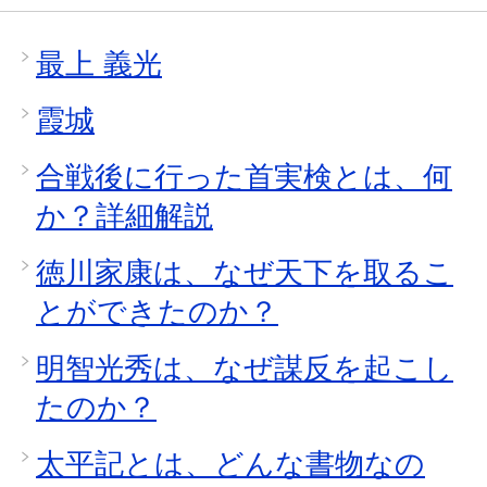
最上 義光
霞城
合戦後に行った首実検とは、何
か？詳細解説
徳川家康は、なぜ天下を取るこ
とができたのか？
明智光秀は、なぜ謀反を起こし
たのか？
太平記とは、どんな書物なの