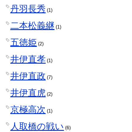
丹羽長秀
(1)
二本松義継
(1)
五徳姫
(2)
井伊直孝
(1)
井伊直政
(7)
井伊直虎
(2)
京極高次
(1)
人取橋の戦い
(6)