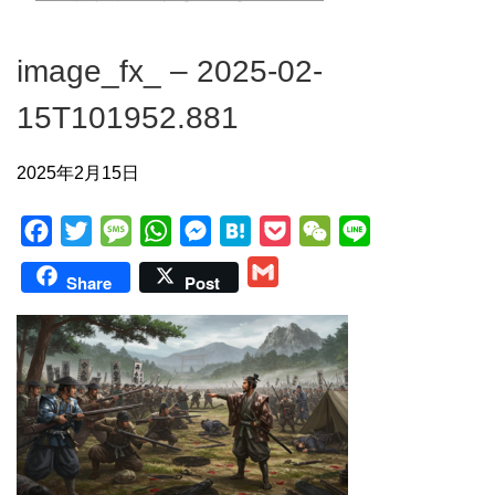
image_fx_ – 2025-02-
15T101952.881
2025年2月15日
F
T
M
W
M
H
P
W
L
a
w
e
h
e
a
o
e
i
G
Share
Post
c
i
s
a
s
t
c
C
n
m
e
t
s
t
s
e
k
h
e
a
b
t
a
s
e
n
e
a
i
o
e
g
A
n
a
t
t
l
o
r
e
p
g
k
p
e
r