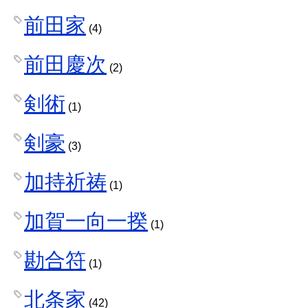
前田家
(4)
前田慶次
(2)
剣術
(1)
剣豪
(3)
加持祈祷
(1)
加賀一向一揆
(1)
勘合符
(1)
北条家
(42)