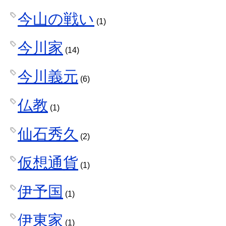
今山の戦い
(1)
今川家
(14)
今川義元
(6)
仏教
(1)
仙石秀久
(2)
仮想通貨
(1)
伊予国
(1)
伊東家
(1)