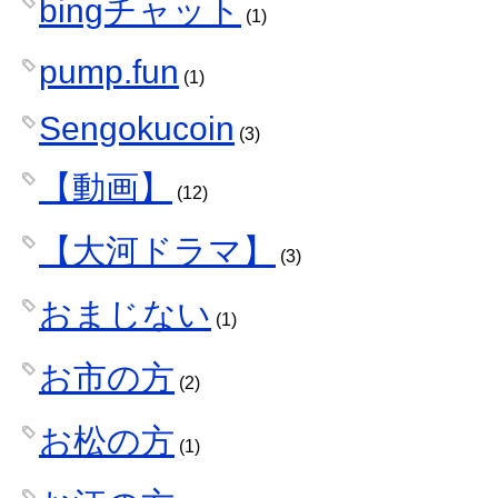
bingチャット
(1)
pump.fun
(1)
Sengokucoin
(3)
【動画】
(12)
【大河ドラマ】
(3)
おまじない
(1)
お市の方
(2)
お松の方
(1)