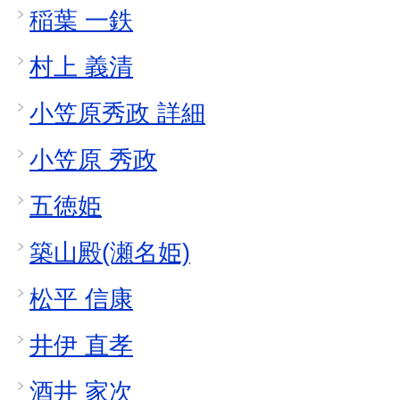
稲葉 一鉄
村上 義清
小笠原秀政 詳細
小笠原 秀政
五徳姫
築山殿(瀬名姫)
松平 信康
井伊 直孝
酒井 家次