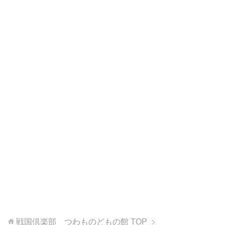
戦国倶楽部 つわものどもの館
TOP