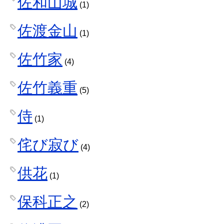
佐和山城
(1)
佐渡金山
(1)
佐竹家
(4)
佐竹義重
(5)
侍
(1)
侘び寂び
(4)
供花
(1)
保科正之
(2)