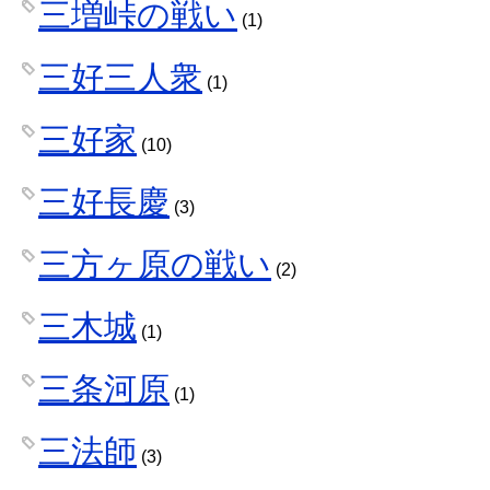
三増峠の戦い
(1)
三好三人衆
(1)
三好家
(10)
三好長慶
(3)
三方ヶ原の戦い
(2)
三木城
(1)
三条河原
(1)
三法師
(3)