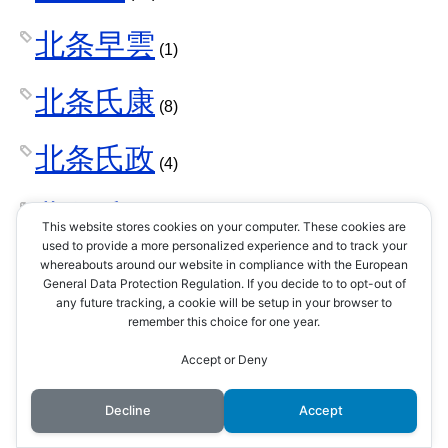
北条早雲
(1)
北条氏康
(8)
北条氏政
(4)
北条氏照
(3)
This website stores cookies on your computer. These cookies are
used to provide a more personalized experience and to track your
北条氏直
whereabouts around our website in compliance with the European
(2)
General Data Protection Regulation. If you decide to to opt-out of
any future tracking, a cookie will be setup in your browser to
北条氏綱
remember this choice for one year.
(1)
Accept or Deny
北条氏規
(1)
Decline
Accept
北条氏邦