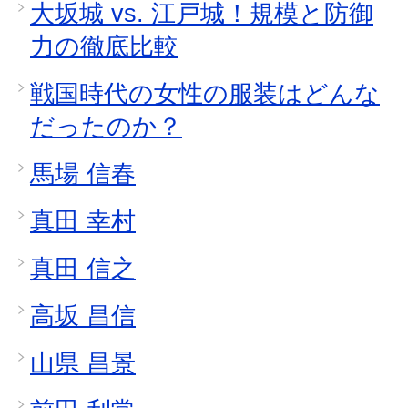
大坂城 vs. 江戸城！規模と防御
力の徹底比較
戦国時代の女性の服装はどんな
だったのか？
馬場 信春
真田 幸村
真田 信之
高坂 昌信
山県 昌景