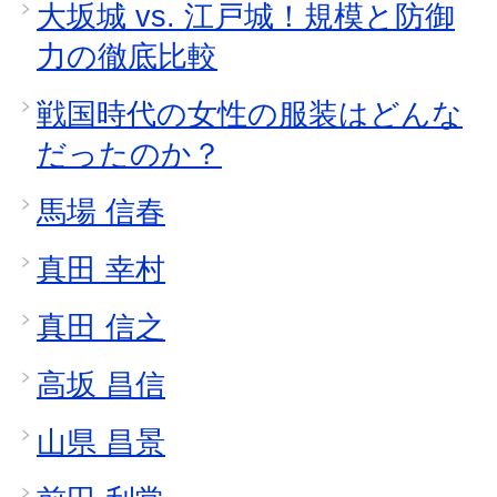
大坂城 vs. 江戸城！規模と防御
力の徹底比較
戦国時代の女性の服装はどんな
だったのか？
馬場 信春
真田 幸村
真田 信之
高坂 昌信
山県 昌景