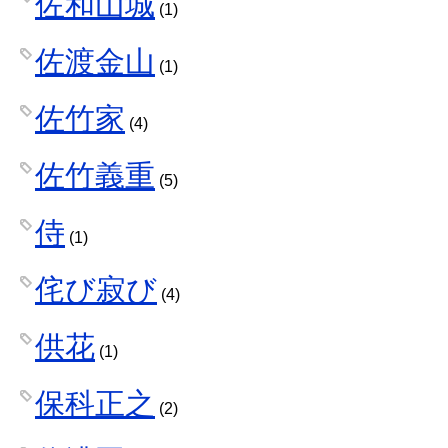
佐和山城
(1)
佐渡金山
(1)
佐竹家
(4)
佐竹義重
(5)
侍
(1)
侘び寂び
(4)
供花
(1)
保科正之
(2)