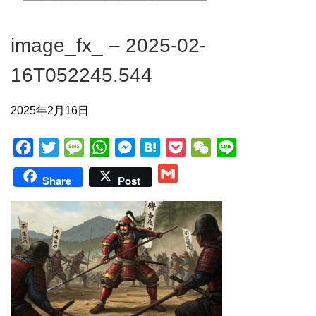
image_fx_ – 2025-02-
16T052245.544
2025年2月16日
F
T
M
W
M
H
P
W
L
a
w
e
h
e
a
o
e
i
G
Share
Post
c
i
s
a
s
t
c
C
n
m
e
t
s
t
s
e
k
h
e
a
b
t
a
s
e
n
e
a
i
o
e
g
A
n
a
t
t
l
o
r
e
p
g
k
p
e
r