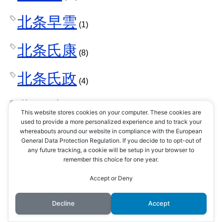
北条早雲
(1)
北条氏康
(8)
北条氏政
(4)
北条氏照
(3)
This website stores cookies on your computer. These cookies are
used to provide a more personalized experience and to track your
北条氏直
whereabouts around our website in compliance with the European
(2)
General Data Protection Regulation. If you decide to to opt-out of
any future tracking, a cookie will be setup in your browser to
北条氏綱
remember this choice for one year.
(1)
Accept or Deny
北条氏規
(1)
Decline
Accept
北条氏邦