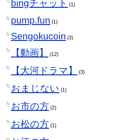
bingチャット
(1)
pump.fun
(1)
Sengokucoin
(3)
【動画】
(12)
【大河ドラマ】
(3)
おまじない
(1)
お市の方
(2)
お松の方
(1)