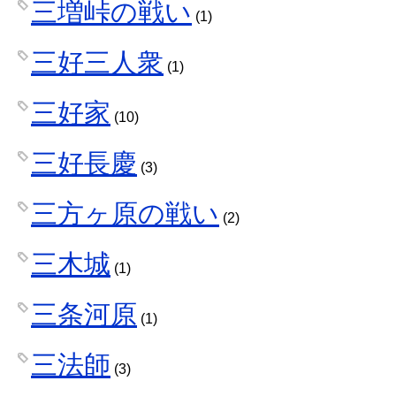
三増峠の戦い
(1)
三好三人衆
(1)
三好家
(10)
三好長慶
(3)
三方ヶ原の戦い
(2)
三木城
(1)
三条河原
(1)
三法師
(3)