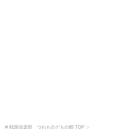
戦国倶楽部 つわものどもの館
TOP