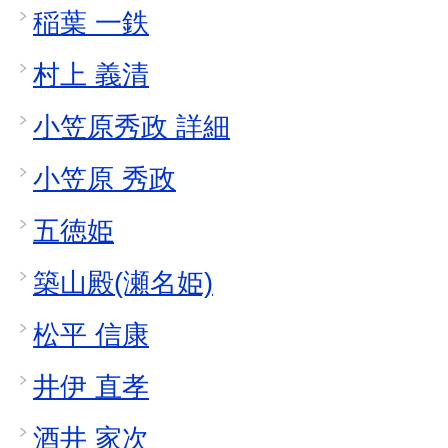
稲葉 一鉄
村上 義清
小笠原秀政 詳細
小笠原 秀政
五徳姫
築山殿(瀬名姫)
松平 信康
井伊 直孝
酒井 家次