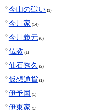
今山の戦い
(1)
今川家
(14)
今川義元
(6)
仏教
(1)
仙石秀久
(2)
仮想通貨
(1)
伊予国
(1)
伊東家
(1)