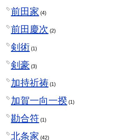
前田家
(4)
前田慶次
(2)
剣術
(1)
剣豪
(3)
加持祈祷
(1)
加賀一向一揆
(1)
勘合符
(1)
北条家
(42)