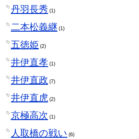
丹羽長秀
(1)
二本松義継
(1)
五徳姫
(2)
井伊直孝
(1)
井伊直政
(7)
井伊直虎
(2)
京極高次
(1)
人取橋の戦い
(6)