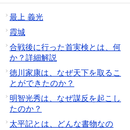
最上 義光
霞城
合戦後に行った首実検とは、何
か？詳細解説
徳川家康は、なぜ天下を取るこ
とができたのか？
明智光秀は、なぜ謀反を起こし
たのか？
太平記とは、どんな書物なの