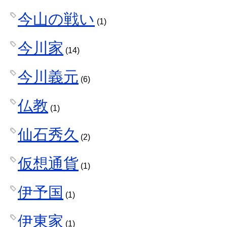
今山の戦い
(1)
今川家
(14)
今川義元
(6)
仏教
(1)
仙石秀久
(2)
仮想通貨
(1)
伊予国
(1)
伊東家
(1)