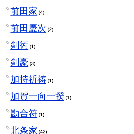
前田家
(4)
前田慶次
(2)
剣術
(1)
剣豪
(3)
加持祈祷
(1)
加賀一向一揆
(1)
勘合符
(1)
北条家
(42)