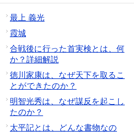
最上 義光
霞城
合戦後に行った首実検とは、何
か？詳細解説
徳川家康は、なぜ天下を取るこ
とができたのか？
明智光秀は、なぜ謀反を起こし
たのか？
太平記とは、どんな書物なの