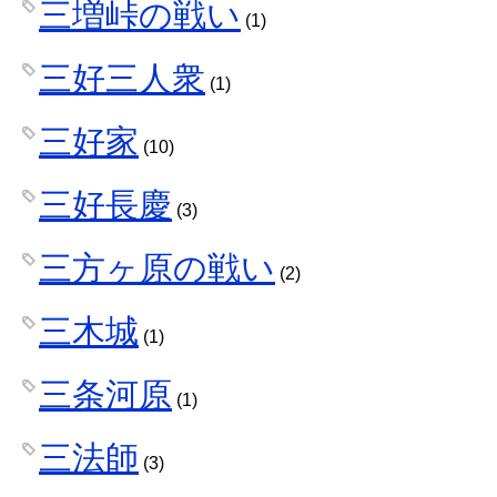
三増峠の戦い
(1)
三好三人衆
(1)
三好家
(10)
三好長慶
(3)
三方ヶ原の戦い
(2)
三木城
(1)
三条河原
(1)
三法師
(3)