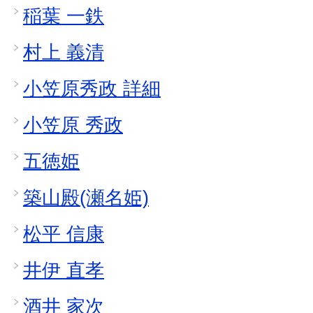
稲葉 一鉄
村上 義清
小笠原秀政 詳細
小笠原 秀政
五徳姫
築山殿(瀬名姫)
松平 信康
井伊 直孝
酒井 家次