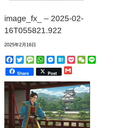
image_fx_ – 2025-02-
16T055821.922
2025年2月16日
F
T
M
W
M
H
P
W
L
a
w
e
h
e
a
o
e
i
G
Share
Post
c
i
s
a
s
t
c
C
n
m
e
t
s
t
s
e
k
h
e
a
b
t
a
s
e
n
e
a
i
o
e
g
A
n
a
t
t
l
o
r
e
p
g
k
p
e
r