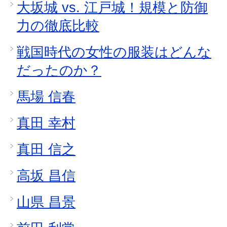
大坂城 vs. 江戸城！規模と防御
力の徹底比較
戦国時代の女性の服装はどんな
だったのか？
馬場 信春
真田 幸村
真田 信之
高坂 昌信
山県 昌景