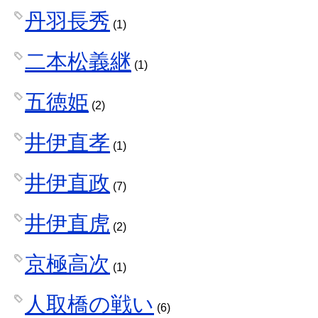
丹羽長秀
(1)
二本松義継
(1)
五徳姫
(2)
井伊直孝
(1)
井伊直政
(7)
井伊直虎
(2)
京極高次
(1)
人取橋の戦い
(6)