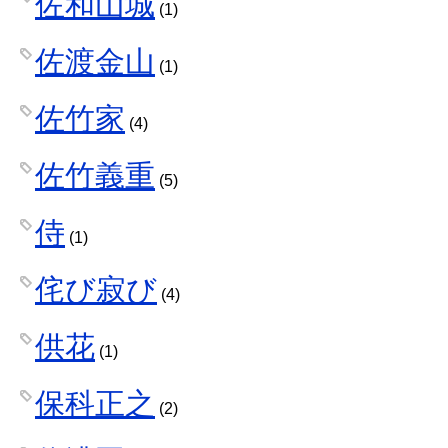
佐和山城
(1)
佐渡金山
(1)
佐竹家
(4)
佐竹義重
(5)
侍
(1)
侘び寂び
(4)
供花
(1)
保科正之
(2)