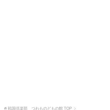
戦国倶楽部 つわものどもの館
TOP