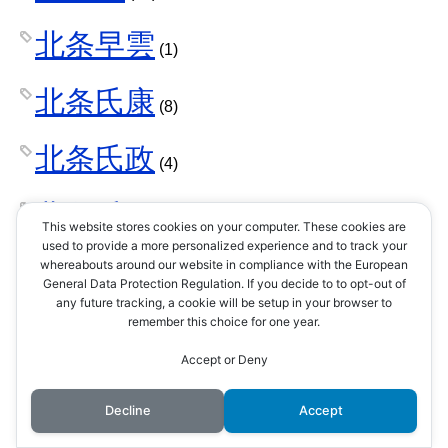
北条早雲
(1)
北条氏康
(8)
北条氏政
(4)
北条氏照
(3)
This website stores cookies on your computer. These cookies are
used to provide a more personalized experience and to track your
北条氏直
whereabouts around our website in compliance with the European
(2)
General Data Protection Regulation. If you decide to to opt-out of
any future tracking, a cookie will be setup in your browser to
北条氏綱
remember this choice for one year.
(1)
Accept or Deny
北条氏規
(1)
Decline
Accept
北条氏邦