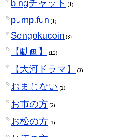
bingチャット
(1)
pump.fun
(1)
Sengokucoin
(3)
【動画】
(12)
【大河ドラマ】
(3)
おまじない
(1)
お市の方
(2)
お松の方
(1)