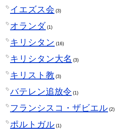
イエズス会
(3)
オランダ
(1)
キリシタン
(16)
キリシタン大名
(3)
キリスト教
(3)
バテレン追放令
(1)
フランシスコ・ザビエル
(2)
ポルトガル
(1)