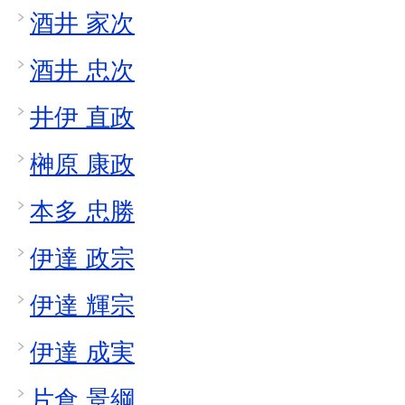
酒井 家次
酒井 忠次
井伊 直政
榊原 康政
本多 忠勝
伊達 政宗
伊達 輝宗
伊達 成実
片倉 景綱