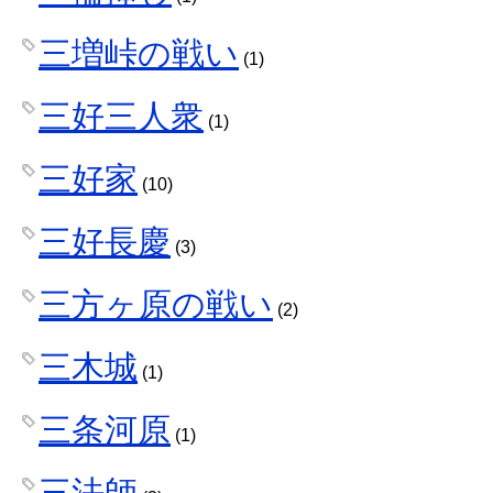
三増峠の戦い
(1)
三好三人衆
(1)
三好家
(10)
三好長慶
(3)
三方ヶ原の戦い
(2)
三木城
(1)
三条河原
(1)
三法師