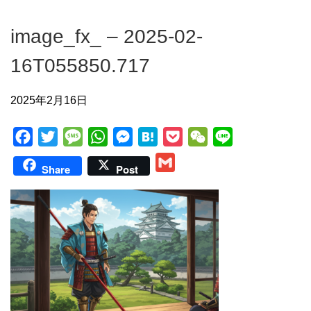
image_fx_ – 2025-02-
16T055850.717
2025年2月16日
F
T
M
W
M
H
P
W
L
a
w
e
h
e
a
o
e
i
G
Share
Post
c
i
s
a
s
t
c
C
n
m
e
t
s
t
s
e
k
h
e
a
b
t
a
s
e
n
e
a
i
o
e
g
A
n
a
t
t
l
o
r
e
p
g
k
p
e
r