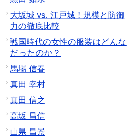
大坂城 vs. 江戸城！規模と防御
力の徹底比較
戦国時代の女性の服装はどんな
だったのか？
馬場 信春
真田 幸村
真田 信之
高坂 昌信
山県 昌景