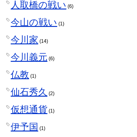
人取橋の戦い
(6)
今山の戦い
(1)
今川家
(14)
今川義元
(6)
仏教
(1)
仙石秀久
(2)
仮想通貨
(1)
伊予国
(1)