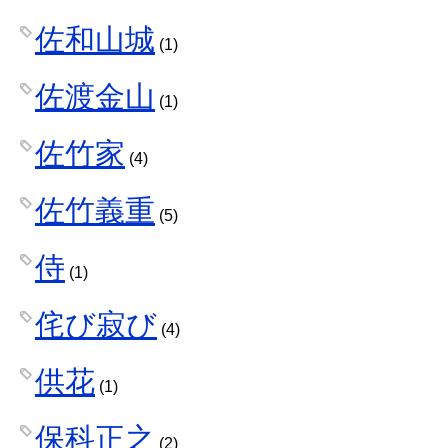
佐和山城
(1)
佐渡金山
(1)
佐竹家
(4)
佐竹義重
(5)
侍
(1)
侘び寂び
(4)
供花
(1)
保科正之
(2)