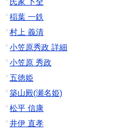
氏家 卜全
稲葉 一鉄
村上 義清
小笠原秀政 詳細
小笠原 秀政
五徳姫
築山殿(瀬名姫)
松平 信康
井伊 直孝