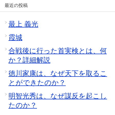
最近の投稿
最上 義光
霞城
合戦後に行った首実検とは、何
か？詳細解説
徳川家康は、なぜ天下を取るこ
とができたのか？
明智光秀は、なぜ謀反を起こし
たのか？