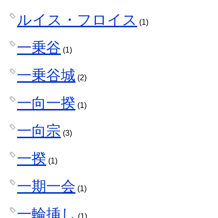
ルイス・フロイス
(1)
一乗谷
(1)
一乗谷城
(2)
一向一揆
(1)
一向宗
(3)
一揆
(1)
一期一会
(1)
一輪挿し
(1)