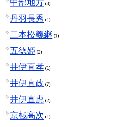
中部地方
(3)
丹羽長秀
(1)
二本松義継
(1)
五徳姫
(2)
井伊直孝
(1)
井伊直政
(7)
井伊直虎
(2)
京極高次
(1)