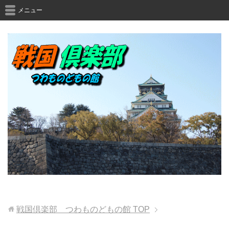
メニュー
戦国倶楽部 つわものどもの館
TOP