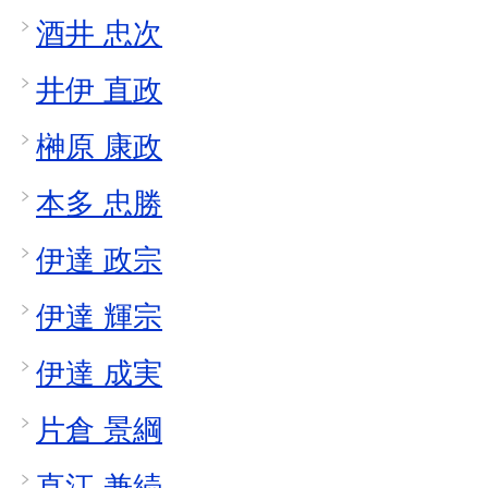
酒井 忠次
井伊 直政
榊原 康政
本多 忠勝
伊達 政宗
伊達 輝宗
伊達 成実
片倉 景綱
直江 兼続