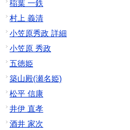
稲葉 一鉄
村上 義清
小笠原秀政 詳細
小笠原 秀政
五徳姫
築山殿(瀬名姫)
松平 信康
井伊 直孝
酒井 家次