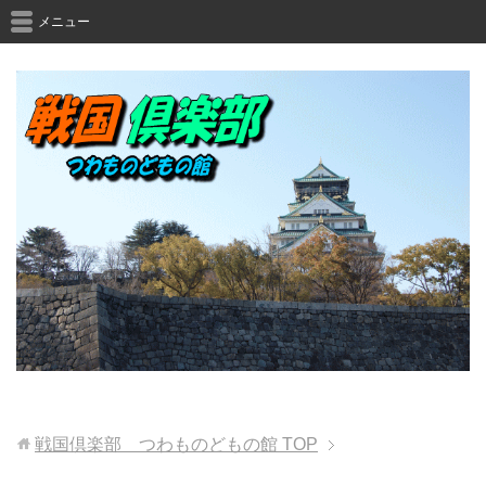
メニュー
戦国倶楽部 つわものどもの館
TOP