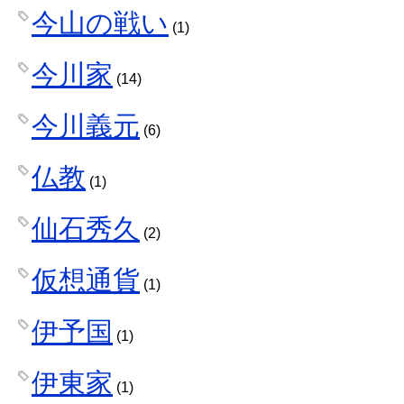
今山の戦い
(1)
今川家
(14)
今川義元
(6)
仏教
(1)
仙石秀久
(2)
仮想通貨
(1)
伊予国
(1)
伊東家
(1)