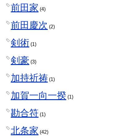
前田家
(4)
前田慶次
(2)
剣術
(1)
剣豪
(3)
加持祈祷
(1)
加賀一向一揆
(1)
勘合符
(1)
北条家
(42)