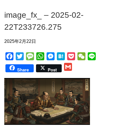
image_fx_ – 2025-02-
22T233726.275
2025年2月22日
F
T
M
W
M
H
P
W
L
a
w
e
h
e
a
o
e
i
G
Share
Post
c
i
s
a
s
t
c
C
n
m
e
t
s
t
s
e
k
h
e
a
b
t
a
s
e
n
e
a
i
o
e
g
A
n
a
t
t
l
o
r
e
p
g
k
p
e
r