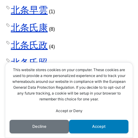
北条早雲
(1)
北条氏康
(8)
北条氏政
(4)
北条氏照
(3)
This website stores cookies on your computer. These cookies are
used to provide a more personalized experience and to track your
北条氏直
whereabouts around our website in compliance with the European
(2)
General Data Protection Regulation. If you decide to to opt-out of
any future tracking, a cookie will be setup in your browser to
北条氏綱
remember this choice for one year.
(1)
Accept or Deny
北条氏規
(1)
Decline
Accept
北条氏邦
(1)