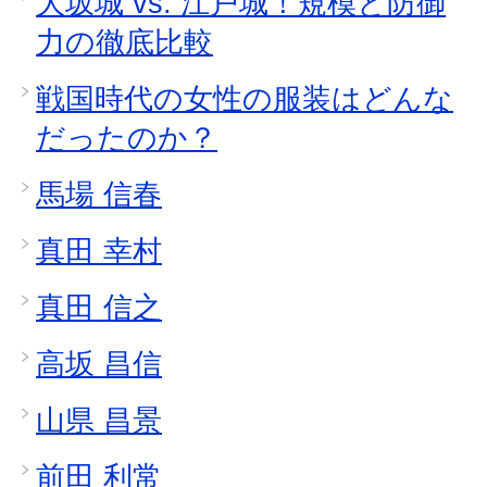
大坂城 vs. 江戸城！規模と防御
力の徹底比較
戦国時代の女性の服装はどんな
だったのか？
馬場 信春
真田 幸村
真田 信之
高坂 昌信
山県 昌景
前田 利常