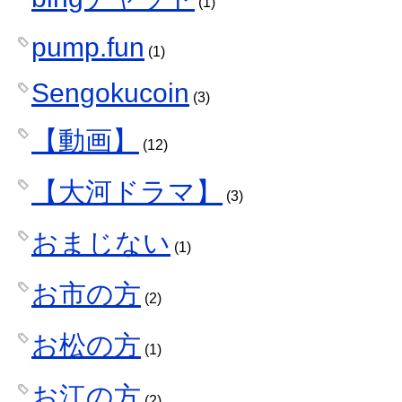
(1)
pump.fun
(1)
Sengokucoin
(3)
【動画】
(12)
【大河ドラマ】
(3)
おまじない
(1)
お市の方
(2)
お松の方
(1)
お江の方
(2)