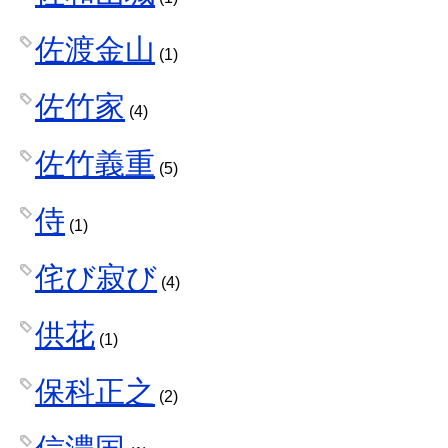
佐渡金山
(1)
佐竹家
(4)
佐竹義重
(5)
侍
(1)
侘び寂び
(4)
供花
(1)
保科正之
(2)