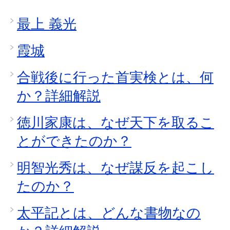
最上 義光
霞城
合戦後に行った首実検とは、何
か？詳細解説
徳川家康は、なぜ天下を取るこ
とができたのか？
明智光秀は、なぜ謀反を起こし
たのか？
太平記とは、どんな書物なの