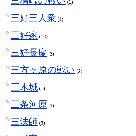
三増峠の戦い
(1)
三好三人衆
(1)
三好家
(10)
三好長慶
(3)
三方ヶ原の戦い
(2)
三木城
(1)
三条河原
(1)
三法師
(3)