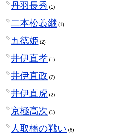
丹羽長秀
(1)
二本松義継
(1)
五徳姫
(2)
井伊直孝
(1)
井伊直政
(7)
井伊直虎
(2)
京極高次
(1)
人取橋の戦い
(6)