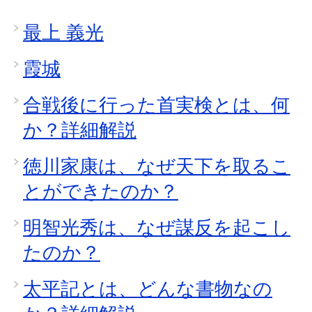
最上 義光
霞城
合戦後に行った首実検とは、何
か？詳細解説
徳川家康は、なぜ天下を取るこ
とができたのか？
明智光秀は、なぜ謀反を起こし
たのか？
太平記とは、どんな書物なの