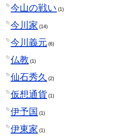
今山の戦い
(1)
今川家
(14)
今川義元
(6)
仏教
(1)
仙石秀久
(2)
仮想通貨
(1)
伊予国
(1)
伊東家
(1)