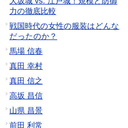
大坂城 vs. 江戸城！規模と防御
力の徹底比較
戦国時代の女性の服装はどんな
だったのか？
馬場 信春
真田 幸村
真田 信之
高坂 昌信
山県 昌景
前田 利常