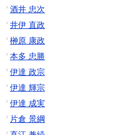
酒井 忠次
井伊 直政
榊原 康政
本多 忠勝
伊達 政宗
伊達 輝宗
伊達 成実
片倉 景綱
直江 兼続