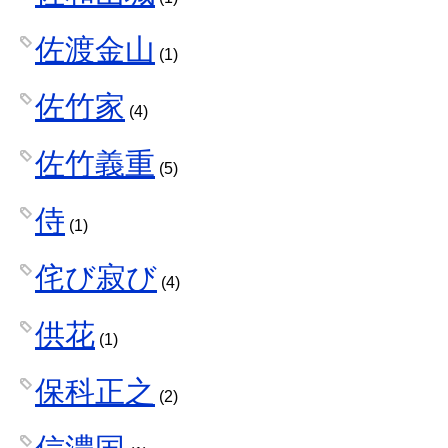
佐渡金山
(1)
佐竹家
(4)
佐竹義重
(5)
侍
(1)
侘び寂び
(4)
供花
(1)
保科正之
(2)