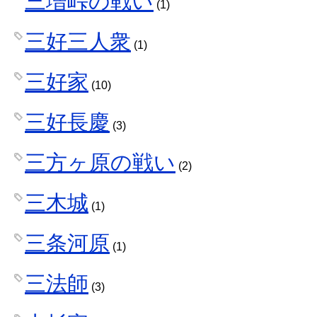
三増峠の戦い
(1)
三好三人衆
(1)
三好家
(10)
三好長慶
(3)
三方ヶ原の戦い
(2)
三木城
(1)
三条河原
(1)
三法師
(3)