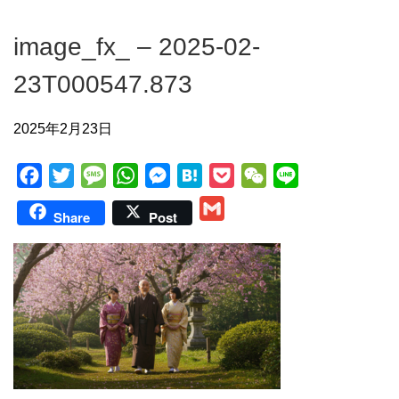
image_fx_ – 2025-02-
23T000547.873
2025年2月23日
F
T
M
W
M
H
P
W
L
a
w
e
h
e
a
o
e
i
G
Share
Post
c
i
s
a
s
t
c
C
n
m
e
t
s
t
s
e
k
h
e
a
b
t
a
s
e
n
e
a
i
o
e
g
A
n
a
t
t
l
o
r
e
p
g
k
p
e
r