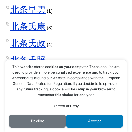
北条早雲
(1)
北条氏康
(8)
北条氏政
(4)
北条氏照
(3)
This website stores cookies on your computer. These cookies are
used to provide a more personalized experience and to track your
北条氏直
whereabouts around our website in compliance with the European
(2)
General Data Protection Regulation. If you decide to to opt-out of
any future tracking, a cookie will be setup in your browser to
北条氏綱
remember this choice for one year.
(1)
Accept or Deny
北条氏規
(1)
Decline
Accept
北条氏邦
(1)