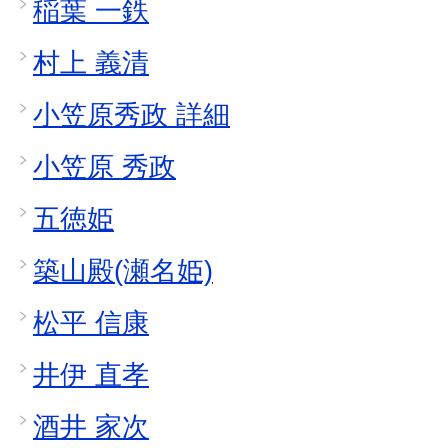
稲葉 一鉄
村上 義清
小笠原秀政 詳細
小笠原 秀政
五徳姫
築山殿(瀬名姫)
松平 信康
井伊 直孝
酒井 家次