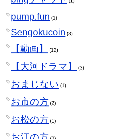
(1)
pump.fun
(1)
Sengokucoin
(3)
【動画】
(12)
【大河ドラマ】
(3)
おまじない
(1)
お市の方
(2)
お松の方
(1)
お江の方
(2)