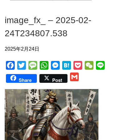
image_fx_ – 2025-02-
24T234807.538
2025年2月24日
F
T
M
W
M
H
P
W
L
a
w
e
h
e
a
o
e
i
G
Share
Post
c
i
s
a
s
t
c
C
n
m
e
t
s
t
s
e
k
h
e
a
b
t
a
s
e
n
e
a
i
o
e
g
A
n
a
t
t
l
o
r
e
p
g
k
p
e
r