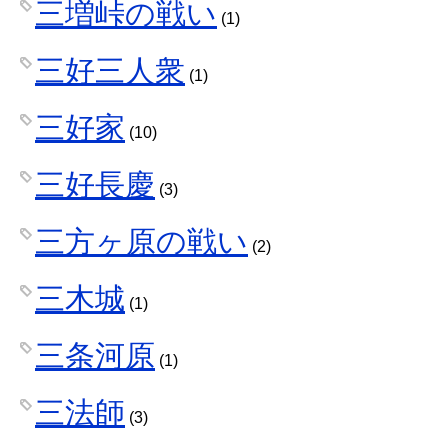
三増峠の戦い
(1)
三好三人衆
(1)
三好家
(10)
三好長慶
(3)
三方ヶ原の戦い
(2)
三木城
(1)
三条河原
(1)
三法師
(3)