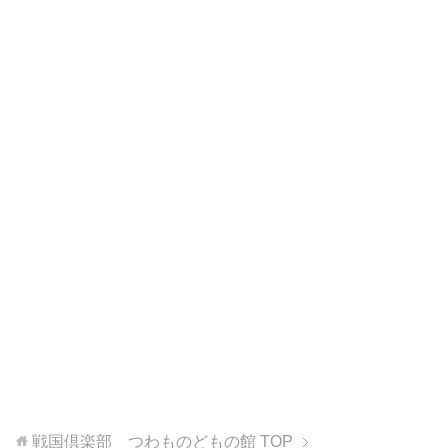
戦国倶楽部 つわものどもの館
TOP