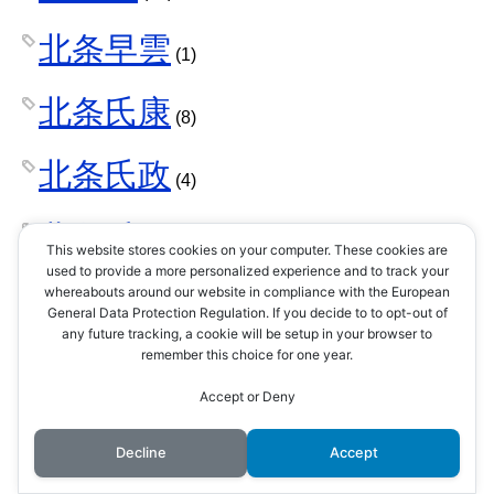
北条早雲
(1)
北条氏康
(8)
北条氏政
(4)
北条氏照
(3)
This website stores cookies on your computer. These cookies are
used to provide a more personalized experience and to track your
北条氏直
whereabouts around our website in compliance with the European
(2)
General Data Protection Regulation. If you decide to to opt-out of
any future tracking, a cookie will be setup in your browser to
北条氏綱
remember this choice for one year.
(1)
Accept or Deny
北条氏規
(1)
Decline
Accept
北条氏邦