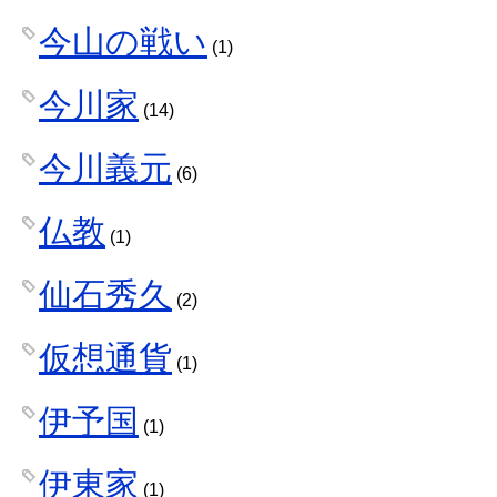
今山の戦い
(1)
今川家
(14)
今川義元
(6)
仏教
(1)
仙石秀久
(2)
仮想通貨
(1)
伊予国
(1)
伊東家
(1)