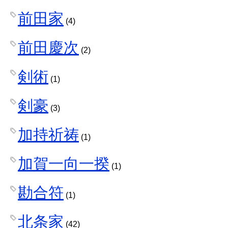
前田家
(4)
前田慶次
(2)
剣術
(1)
剣豪
(3)
加持祈祷
(1)
加賀一向一揆
(1)
勘合符
(1)
北条家
(42)