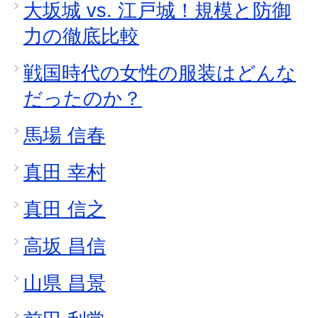
大坂城 vs. 江戸城！規模と防御
力の徹底比較
戦国時代の女性の服装はどんな
だったのか？
馬場 信春
真田 幸村
真田 信之
高坂 昌信
山県 昌景