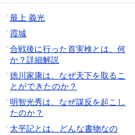
最上 義光
霞城
合戦後に行った首実検とは、何
か？詳細解説
徳川家康は、なぜ天下を取るこ
とができたのか？
明智光秀は、なぜ謀反を起こし
たのか？
太平記とは、どんな書物なの