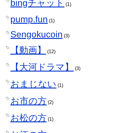
bingチャット
(1)
pump.fun
(1)
Sengokucoin
(3)
【動画】
(12)
【大河ドラマ】
(3)
おまじない
(1)
お市の方
(2)
お松の方
(1)