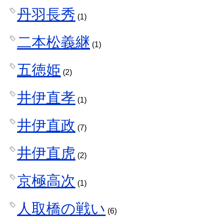
丹羽長秀
(1)
二本松義継
(1)
五徳姫
(2)
井伊直孝
(1)
井伊直政
(7)
井伊直虎
(2)
京極高次
(1)
人取橋の戦い
(6)