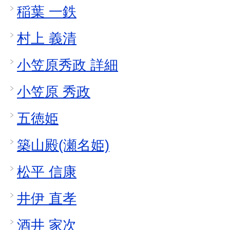
稲葉 一鉄
村上 義清
小笠原秀政 詳細
小笠原 秀政
五徳姫
築山殿(瀬名姫)
松平 信康
井伊 直孝
酒井 家次