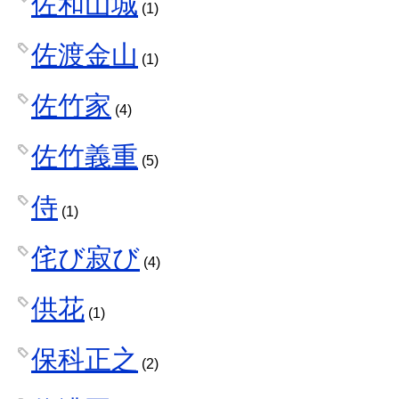
佐和山城
(1)
佐渡金山
(1)
佐竹家
(4)
佐竹義重
(5)
侍
(1)
侘び寂び
(4)
供花
(1)
保科正之
(2)