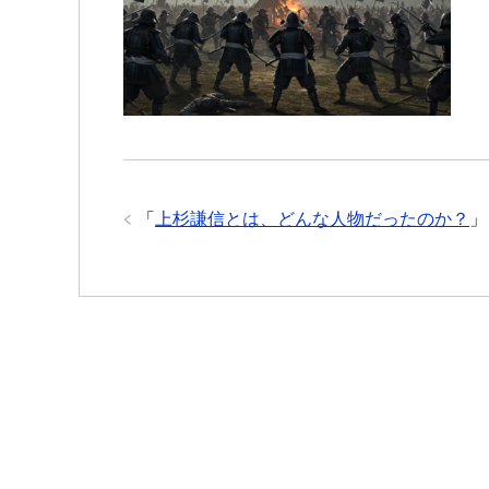
b
t
a
s
e
n
e
a
o
e
g
A
n
a
t
t
o
r
e
p
g
k
p
e
r
「
上杉謙信とは、どんな人物だったのか？
」