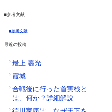
■参考文献
■参考文献
最近の投稿
最上 義光
霞城
合戦後に行った首実検と
は、何か？詳細解説
徳川家康は、なぜ天下を