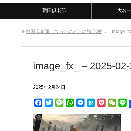
戦国倶楽部
大名
戦国倶楽部 つわものどもの館
TOP
image_fx
image_fx_ – 2025-02
2025年2月24日
F
T
M
W
M
H
P
W
L
a
w
e
h
e
a
o
e
i
c
i
s
a
s
t
c
C
n
e
t
s
t
s
e
k
h
e