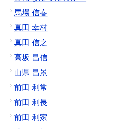
馬場 信春
真田 幸村
真田 信之
高坂 昌信
山県 昌景
前田 利常
前田 利長
前田 利家