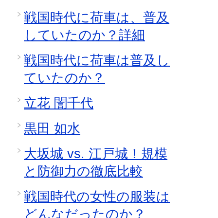
戦国時代に荷車は、普及
していたのか？詳細
戦国時代に荷車は普及し
ていたのか？
立花 誾千代
黒田 如水
大坂城 vs. 江戸城！規模
と防御力の徹底比較
戦国時代の女性の服装は
どんなだったのか？