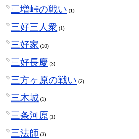
三増峠の戦い
(1)
三好三人衆
(1)
三好家
(10)
三好長慶
(3)
三方ヶ原の戦い
(2)
三木城
(1)
三条河原
(1)
三法師
(3)