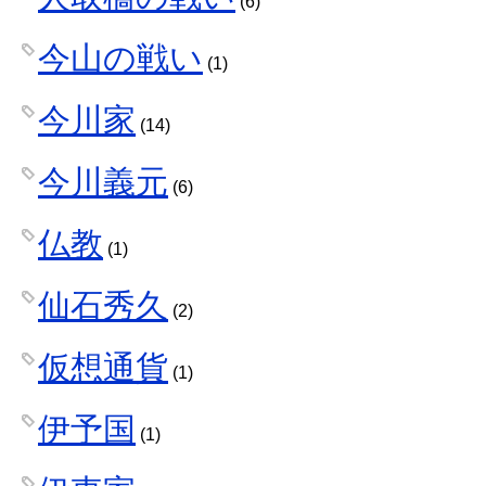
(6)
今山の戦い
(1)
今川家
(14)
今川義元
(6)
仏教
(1)
仙石秀久
(2)
仮想通貨
(1)
伊予国
(1)