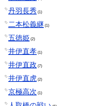
丹羽長秀
(1)
二本松義継
(1)
五徳姫
(2)
井伊直孝
(1)
井伊直政
(7)
井伊直虎
(2)
京極高次
(1)
人取橋の戦い