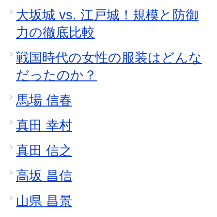
大坂城 vs. 江戸城！規模と防御
力の徹底比較
戦国時代の女性の服装はどんな
だったのか？
馬場 信春
真田 幸村
真田 信之
高坂 昌信
山県 昌景