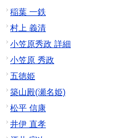
稲葉 一鉄
村上 義清
小笠原秀政 詳細
小笠原 秀政
五徳姫
築山殿(瀬名姫)
松平 信康
井伊 直孝