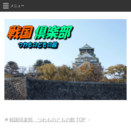
メニュー
戦国倶楽部 つわものどもの館
TOP