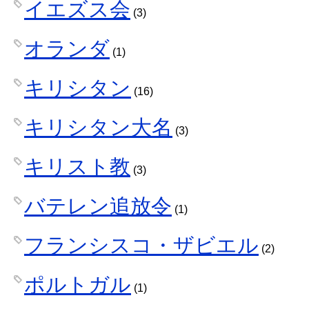
イエズス会
(3)
オランダ
(1)
キリシタン
(16)
キリシタン大名
(3)
キリスト教
(3)
バテレン追放令
(1)
フランシスコ・ザビエル
(2)
ポルトガル
(1)