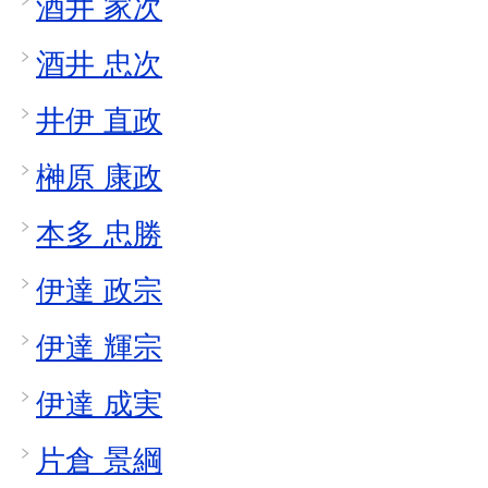
酒井 家次
酒井 忠次
井伊 直政
榊原 康政
本多 忠勝
伊達 政宗
伊達 輝宗
伊達 成実
片倉 景綱