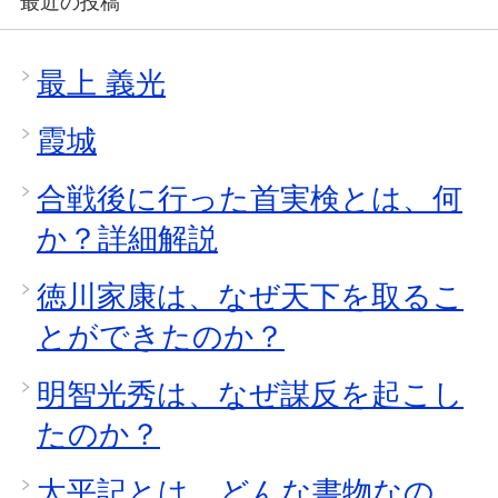
最近の投稿
最上 義光
霞城
合戦後に行った首実検とは、何
か？詳細解説
徳川家康は、なぜ天下を取るこ
とができたのか？
明智光秀は、なぜ謀反を起こし
たのか？
太平記とは、どんな書物なの