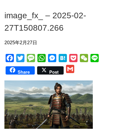
image_fx_ – 2025-02-
27T150807.266
2025年2月27日
F
T
M
W
M
H
P
W
L
a
w
e
h
e
a
o
e
i
G
Share
Post
c
i
s
a
s
t
c
C
n
m
e
t
s
t
s
e
k
h
e
a
b
t
a
s
e
n
e
a
i
o
e
g
A
n
a
t
t
l
o
r
e
p
g
k
p
e
r