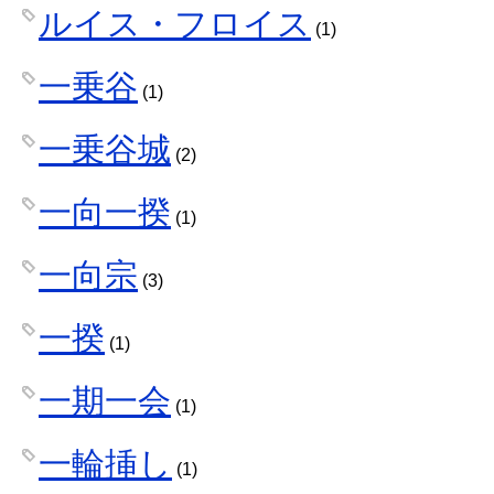
ルイス・フロイス
(1)
一乗谷
(1)
一乗谷城
(2)
一向一揆
(1)
一向宗
(3)
一揆
(1)
一期一会
(1)
一輪挿し
(1)