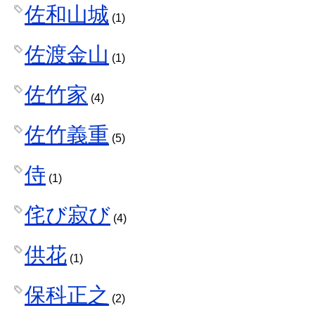
佐和山城
(1)
佐渡金山
(1)
佐竹家
(4)
佐竹義重
(5)
侍
(1)
侘び寂び
(4)
供花
(1)
保科正之
(2)