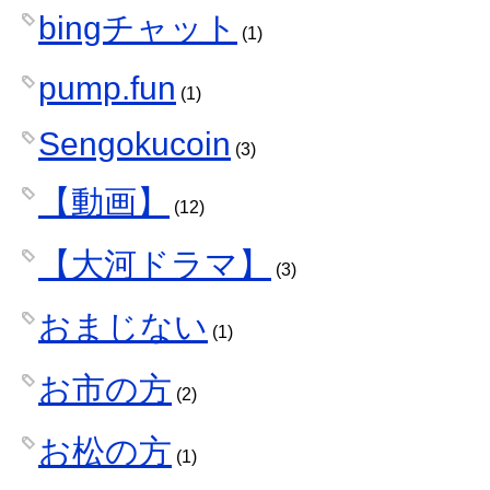
bingチャット
(1)
pump.fun
(1)
Sengokucoin
(3)
【動画】
(12)
【大河ドラマ】
(3)
おまじない
(1)
お市の方
(2)
お松の方
(1)