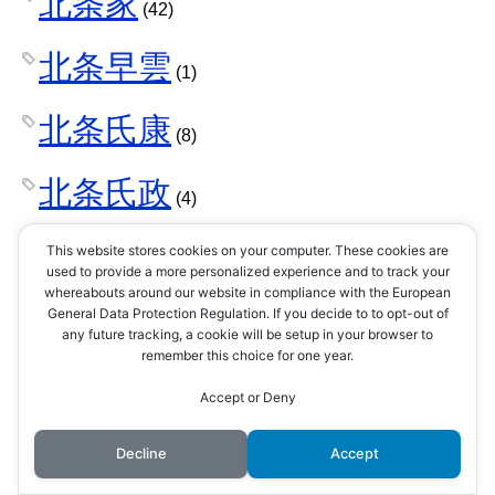
北条家
(42)
北条早雲
(1)
北条氏康
(8)
北条氏政
(4)
北条氏照
This website stores cookies on your computer. These cookies are
(3)
used to provide a more personalized experience and to track your
whereabouts around our website in compliance with the European
北条氏直
General Data Protection Regulation. If you decide to to opt-out of
(2)
any future tracking, a cookie will be setup in your browser to
remember this choice for one year.
北条氏綱
(1)
Accept or Deny
北条氏規
(1)
Decline
Accept