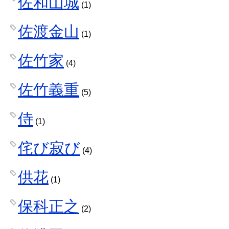
佐和山城
(1)
佐渡金山
(1)
佐竹家
(4)
佐竹義重
(5)
侍
(1)
侘び寂び
(4)
供花
(1)
保科正之
(2)