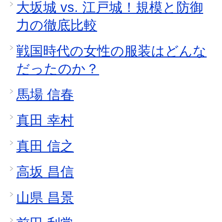
大坂城 vs. 江戸城！規模と防御
力の徹底比較
戦国時代の女性の服装はどんな
だったのか？
馬場 信春
真田 幸村
真田 信之
高坂 昌信
山県 昌景