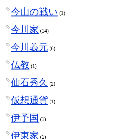
今山の戦い
(1)
今川家
(14)
今川義元
(6)
仏教
(1)
仙石秀久
(2)
仮想通貨
(1)
伊予国
(1)
伊東家
(1)