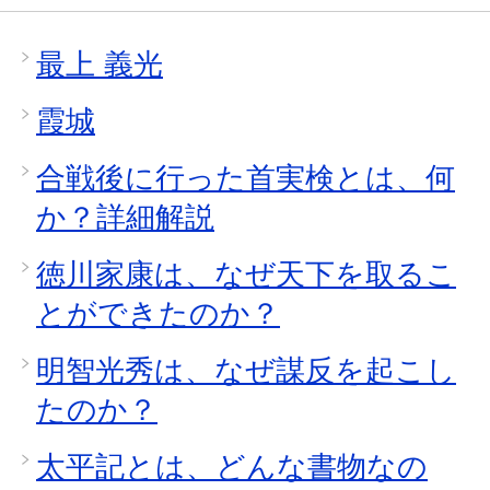
最上 義光
霞城
合戦後に行った首実検とは、何
か？詳細解説
徳川家康は、なぜ天下を取るこ
とができたのか？
明智光秀は、なぜ謀反を起こし
たのか？
太平記とは、どんな書物なの