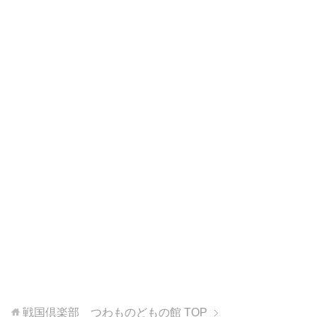
戦国倶楽部 つわものどもの館
TOP