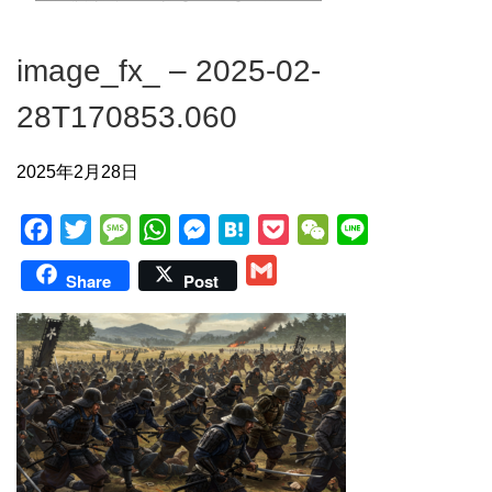
image_fx_ – 2025-02-
28T170853.060
2025年2月28日
F
T
M
W
M
H
P
W
L
a
w
e
h
e
a
o
e
i
G
Share
Post
c
i
s
a
s
t
c
C
n
m
e
t
s
t
s
e
k
h
e
a
b
t
a
s
e
n
e
a
i
o
e
g
A
n
a
t
t
l
o
r
e
p
g
k
p
e
r