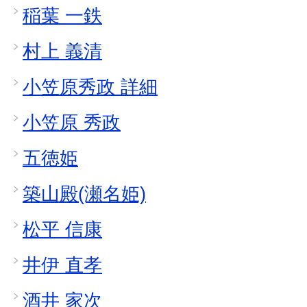
稲葉 一鉄
村上 義清
小笠原秀政 詳細
小笠原 秀政
五徳姫
築山殿(瀬名姫)
松平 信康
井伊 直孝
酒井 家次