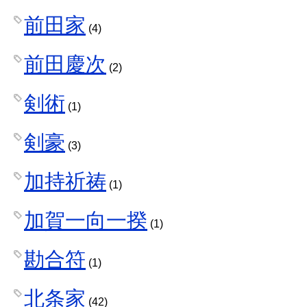
前田家
(4)
前田慶次
(2)
剣術
(1)
剣豪
(3)
加持祈祷
(1)
加賀一向一揆
(1)
勘合符
(1)
北条家
(42)