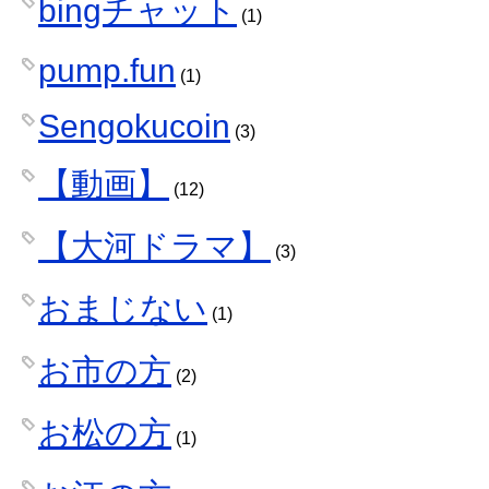
bingチャット
(1)
pump.fun
(1)
Sengokucoin
(3)
【動画】
(12)
【大河ドラマ】
(3)
おまじない
(1)
お市の方
(2)
お松の方
(1)