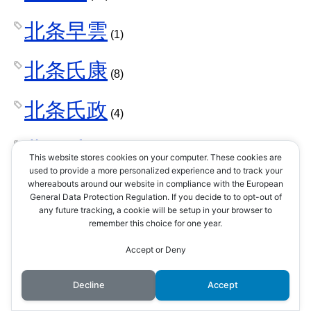
北条早雲
(1)
北条氏康
(8)
北条氏政
(4)
北条氏照
(3)
This website stores cookies on your computer. These cookies are
used to provide a more personalized experience and to track your
北条氏直
whereabouts around our website in compliance with the European
(2)
General Data Protection Regulation. If you decide to to opt-out of
any future tracking, a cookie will be setup in your browser to
北条氏綱
remember this choice for one year.
(1)
Accept or Deny
北条氏規
(1)
Decline
Accept
北条氏邦