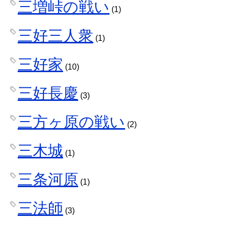
三増峠の戦い
(1)
三好三人衆
(1)
三好家
(10)
三好長慶
(3)
三方ヶ原の戦い
(2)
三木城
(1)
三条河原
(1)
三法師
(3)