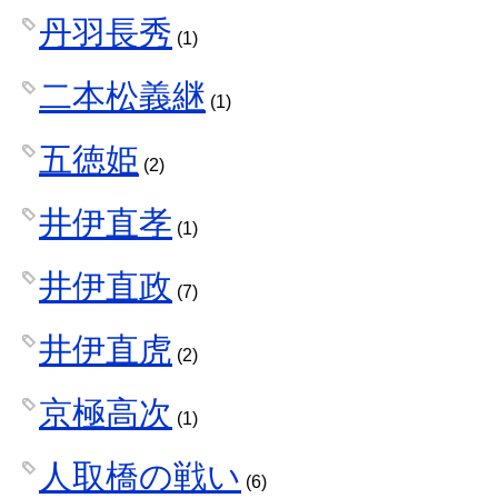
丹羽長秀
(1)
二本松義継
(1)
五徳姫
(2)
井伊直孝
(1)
井伊直政
(7)
井伊直虎
(2)
京極高次
(1)
人取橋の戦い
(6)