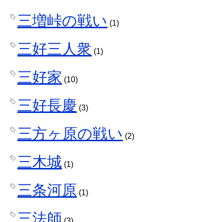
三増峠の戦い
(1)
三好三人衆
(1)
三好家
(10)
三好長慶
(3)
三方ヶ原の戦い
(2)
三木城
(1)
三条河原
(1)
三法師
(3)