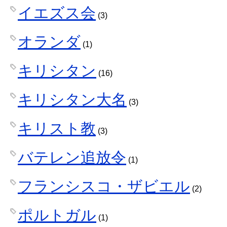
イエズス会
(3)
オランダ
(1)
キリシタン
(16)
キリシタン大名
(3)
キリスト教
(3)
バテレン追放令
(1)
フランシスコ・ザビエル
(2)
ポルトガル
(1)