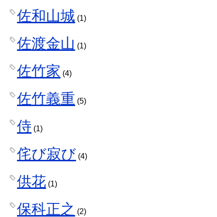
佐和山城
(1)
佐渡金山
(1)
佐竹家
(4)
佐竹義重
(5)
侍
(1)
侘び寂び
(4)
供花
(1)
保科正之
(2)