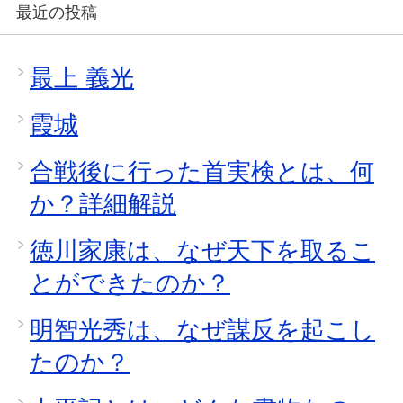
最近の投稿
最上 義光
霞城
合戦後に行った首実検とは、何
か？詳細解説
徳川家康は、なぜ天下を取るこ
とができたのか？
明智光秀は、なぜ謀反を起こし
たのか？