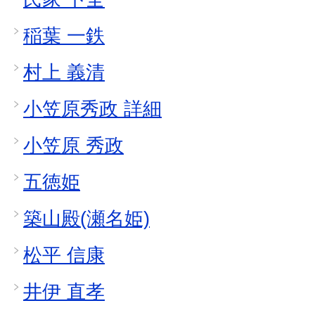
稲葉 一鉄
村上 義清
小笠原秀政 詳細
小笠原 秀政
五徳姫
築山殿(瀬名姫)
松平 信康
井伊 直孝