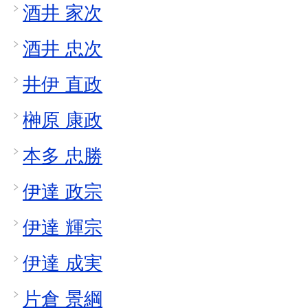
酒井 家次
酒井 忠次
井伊 直政
榊原 康政
本多 忠勝
伊達 政宗
伊達 輝宗
伊達 成実
片倉 景綱