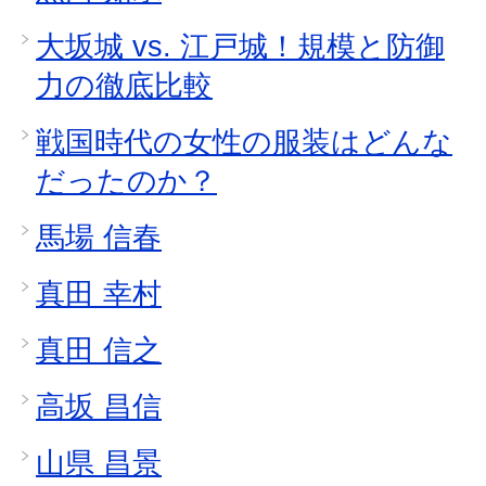
大坂城 vs. 江戸城！規模と防御
力の徹底比較
戦国時代の女性の服装はどんな
だったのか？
馬場 信春
真田 幸村
真田 信之
高坂 昌信
山県 昌景