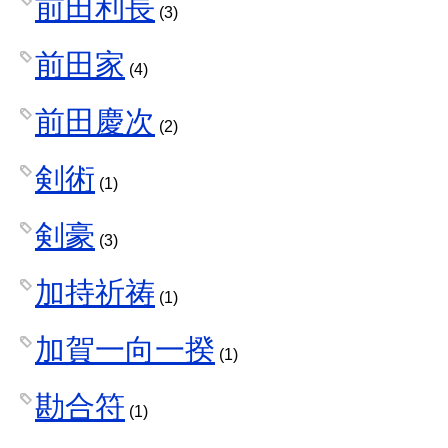
前田利長
(3)
前田家
(4)
前田慶次
(2)
剣術
(1)
剣豪
(3)
加持祈祷
(1)
加賀一向一揆
(1)
勘合符
(1)