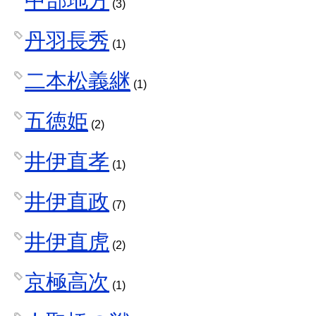
中部地方
(3)
丹羽長秀
(1)
二本松義継
(1)
五徳姫
(2)
井伊直孝
(1)
井伊直政
(7)
井伊直虎
(2)
京極高次
(1)