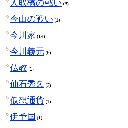
人取橋の戦い
(6)
今山の戦い
(1)
今川家
(14)
今川義元
(6)
仏教
(1)
仙石秀久
(2)
仮想通貨
(1)
伊予国
(1)