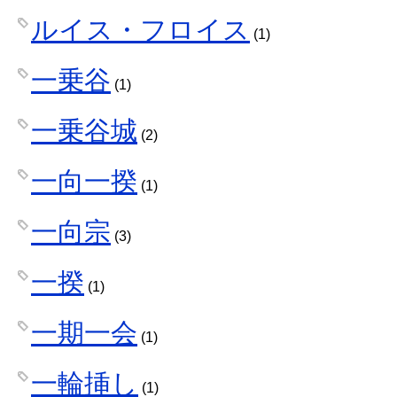
ルイス・フロイス
(1)
一乗谷
(1)
一乗谷城
(2)
一向一揆
(1)
一向宗
(3)
一揆
(1)
一期一会
(1)
一輪挿し
(1)