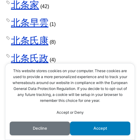
北条家
(42)
北条早雲
(1)
北条氏康
(8)
北条氏政
(4)
This website stores cookies on your computer. These cookies are
北条氏照
used to provide a more personalized experience and to track your
(3)
whereabouts around our website in compliance with the European
General Data Protection Regulation. If you decide to to opt-out of
北条氏直
any future tracking, a cookie will be setup in your browser to
(2)
remember this choice for one year.
北条氏綱
Accept or Deny
(1)
北条氏規
Decline
Accept
(1)