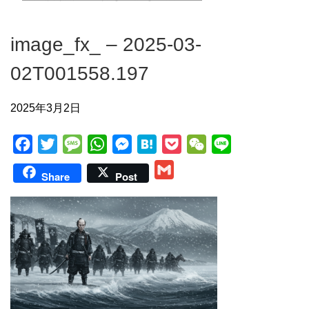
image_fx_ – 2025-03-
02T001558.197
2025年3月2日
F
T
M
W
M
H
P
W
L
a
w
e
h
e
a
o
e
i
G
Share
Post
c
i
s
a
s
t
c
C
n
m
e
t
s
t
s
e
k
h
e
a
b
t
a
s
e
n
e
a
i
o
e
g
A
n
a
t
t
l
o
r
e
p
g
k
p
e
r