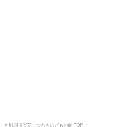
戦国倶楽部 つわものどもの館
TOP