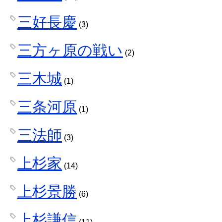
三好長慶
(3)
三方ヶ原の戦い
(2)
三木城
(1)
三条河原
(1)
三法師
(3)
上杉家
(14)
上杉景勝
(6)
上杉謙信