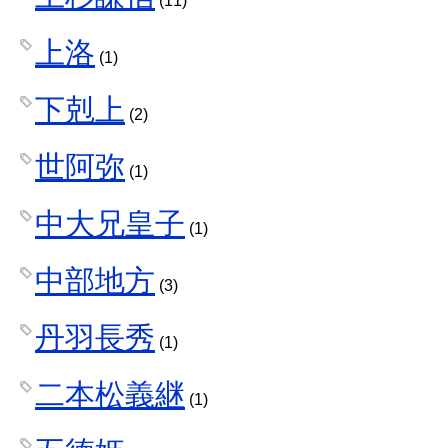
(11)
上洛
(1)
下剋上
(2)
世阿弥
(1)
中大兄皇子
(1)
中部地方
(3)
丹羽長秀
(1)
二本松義継
(1)