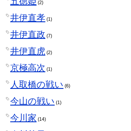
五徳姫
(2)
井伊直孝
(1)
井伊直政
(7)
井伊直虎
(2)
京極高次
(1)
人取橋の戦い
(6)
今山の戦い
(1)
今川家
(14)