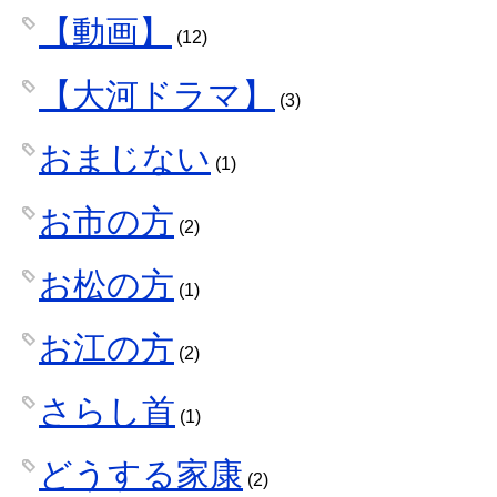
【動画】
(12)
【大河ドラマ】
(3)
おまじない
(1)
お市の方
(2)
お松の方
(1)
お江の方
(2)
さらし首
(1)
どうする家康
(2)