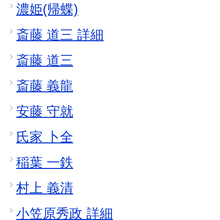
濃姫(帰蝶)
斎藤 道三 詳細
斎藤 道三
斎藤 義龍
安藤 守就
氏家 卜全
稲葉 一鉄
村上 義清
小笠原秀政 詳細