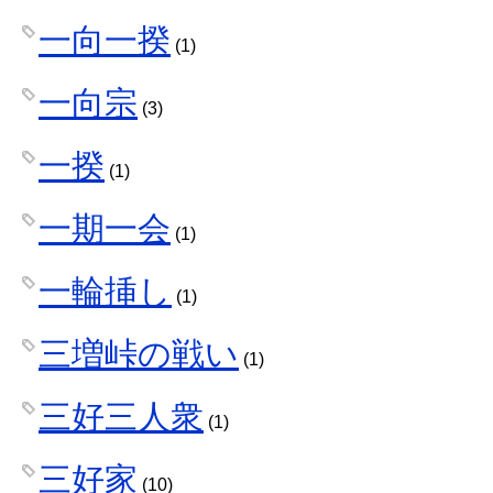
一向一揆
(1)
一向宗
(3)
一揆
(1)
一期一会
(1)
一輪挿し
(1)
三増峠の戦い
(1)
三好三人衆
(1)
三好家
(10)