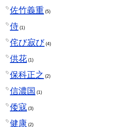
佐竹義重
(5)
侍
(1)
侘び寂び
(4)
供花
(1)
保科正之
(2)
信濃国
(1)
倭寇
(3)
健康
(2)