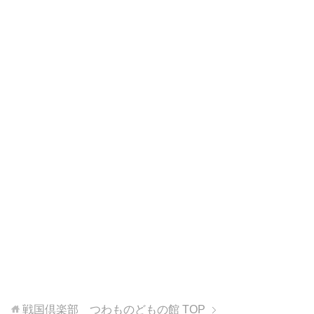
戦国倶楽部 つわものどもの館
TOP