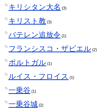
キリシタン大名
(3)
キリスト教
(3)
バテレン追放令
(1)
フランシスコ・ザビエル
(2)
ポルトガル
(1)
ルイス・フロイス
(1)
一乗谷
(1)
一乗谷城
(2)