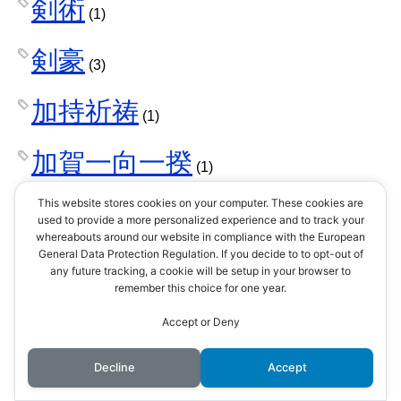
剣術
(1)
剣豪
(3)
加持祈祷
(1)
加賀一向一揆
(1)
This website stores cookies on your computer. These cookies are
勘合符
(1)
used to provide a more personalized experience and to track your
whereabouts around our website in compliance with the European
General Data Protection Regulation. If you decide to to opt-out of
北条家
(42)
any future tracking, a cookie will be setup in your browser to
remember this choice for one year.
北条早雲
(1)
Accept or Deny
北条氏康
Decline
Accept
(8)