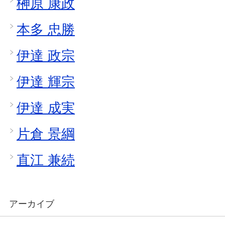
榊原 康政
本多 忠勝
伊達 政宗
伊達 輝宗
伊達 成実
片倉 景綱
直江 兼続
アーカイブ