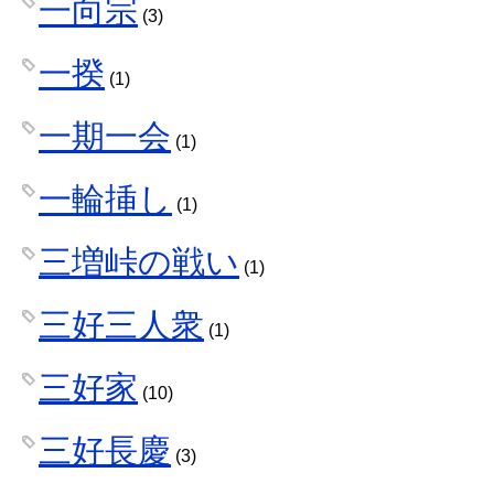
一向宗
(3)
一揆
(1)
一期一会
(1)
一輪挿し
(1)
三増峠の戦い
(1)
三好三人衆
(1)
三好家
(10)
三好長慶
(3)