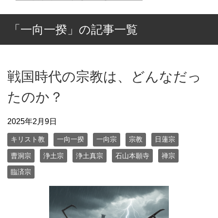
「一向一揆」の記事一覧
戦国時代の宗教は、どんなだっ
たのか？
2025年2月9日
キリスト教
一向一揆
一向宗
宗教
日蓮宗
曹洞宗
浄土宗
浄土真宗
石山本願寺
禅宗
臨済宗