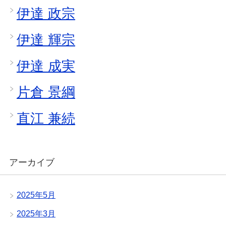
伊達 政宗
伊達 輝宗
伊達 成実
片倉 景綱
直江 兼続
アーカイブ
2025年5月
2025年3月