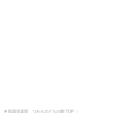
戦国倶楽部 つわものどもの館
TOP