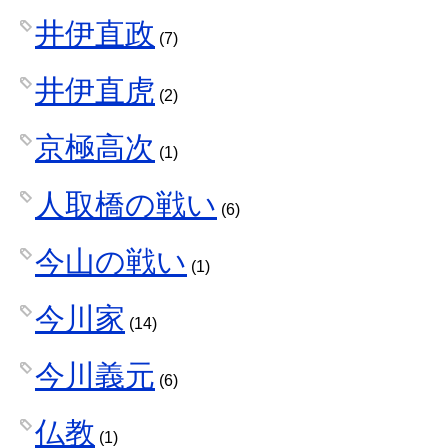
井伊直政
(7)
井伊直虎
(2)
京極高次
(1)
人取橋の戦い
(6)
今山の戦い
(1)
今川家
(14)
今川義元
(6)
仏教
(1)