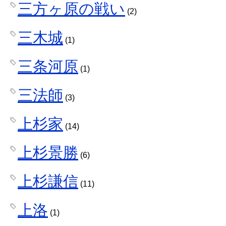
三方ヶ原の戦い
(2)
三木城
(1)
三条河原
(1)
三法師
(3)
上杉家
(14)
上杉景勝
(6)
上杉謙信
(11)
上洛
(1)