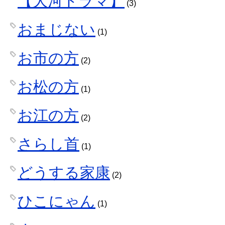
【大河ドラマ】
(3)
おまじない
(1)
お市の方
(2)
お松の方
(1)
お江の方
(2)
さらし首
(1)
どうする家康
(2)
ひこにゃん
(1)