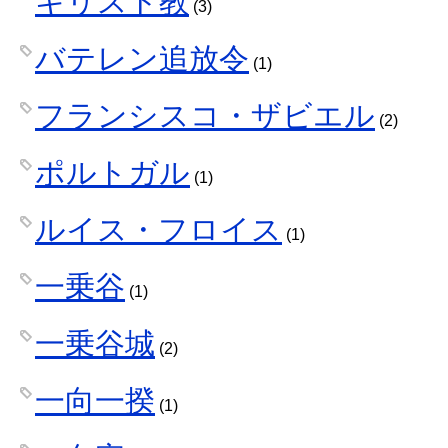
キリスト教
(3)
バテレン追放令
(1)
フランシスコ・ザビエル
(2)
ポルトガル
(1)
ルイス・フロイス
(1)
一乗谷
(1)
一乗谷城
(2)
一向一揆
(1)