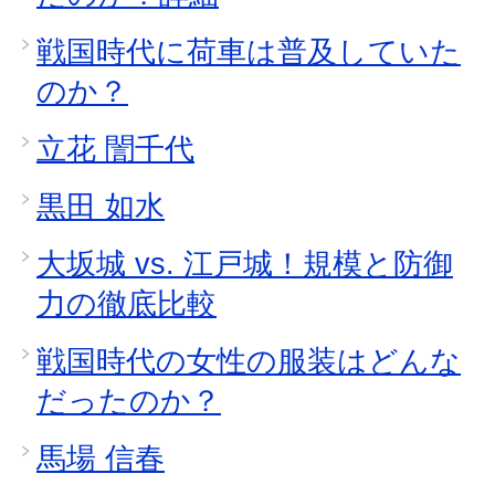
戦国時代に荷車は普及していた
のか？
立花 誾千代
黒田 如水
大坂城 vs. 江戸城！規模と防御
力の徹底比較
戦国時代の女性の服装はどんな
だったのか？
馬場 信春