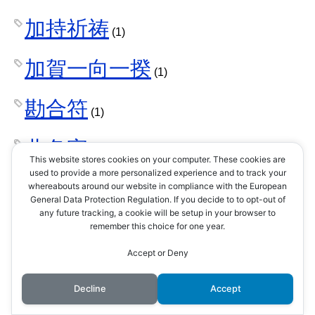
加持祈祷
(1)
加賀一向一揆
(1)
勘合符
(1)
北条家
(42)
This website stores cookies on your computer. These cookies are
used to provide a more personalized experience and to track your
北条早雲
whereabouts around our website in compliance with the European
(1)
General Data Protection Regulation. If you decide to to opt-out of
any future tracking, a cookie will be setup in your browser to
北条氏康
remember this choice for one year.
(8)
Accept or Deny
北条氏政
(4)
Decline
Accept
北条氏照
(3)