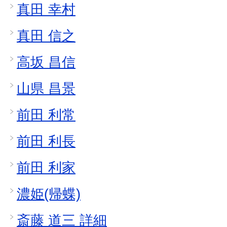
真田 幸村
真田 信之
高坂 昌信
山県 昌景
前田 利常
前田 利長
前田 利家
濃姫(帰蝶)
斎藤 道三 詳細