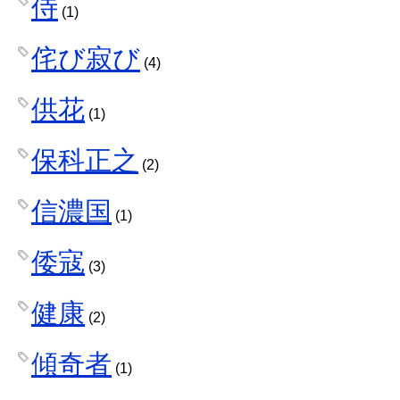
侍
(1)
侘び寂び
(4)
供花
(1)
保科正之
(2)
信濃国
(1)
倭寇
(3)
健康
(2)
傾奇者
(1)