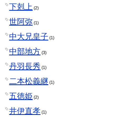
下剋上
(2)
世阿弥
(1)
中大兄皇子
(1)
中部地方
(3)
丹羽長秀
(1)
二本松義継
(1)
五徳姫
(2)
井伊直孝
(1)