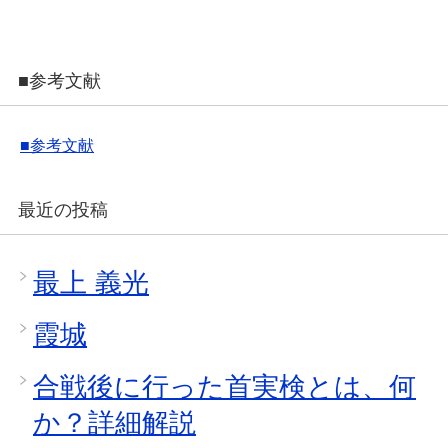
■参考文献
■参考文献
最近の投稿
最上 義光
霞城
合戦後に行った首実検とは、何
か？詳細解説