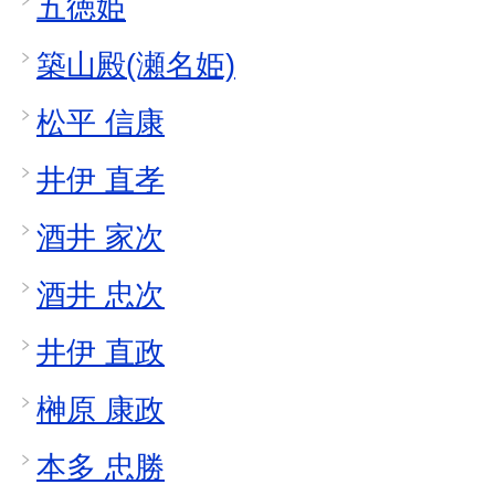
五徳姫
築山殿(瀬名姫)
松平 信康
井伊 直孝
酒井 家次
酒井 忠次
井伊 直政
榊原 康政
本多 忠勝