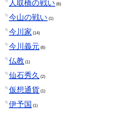
人取橋の戦い
(6)
今山の戦い
(1)
今川家
(14)
今川義元
(6)
仏教
(1)
仙石秀久
(2)
仮想通貨
(1)
伊予国
(1)