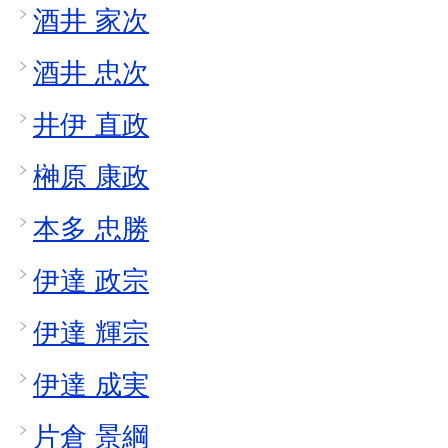
酒井 家次
酒井 忠次
井伊 直政
榊原 康政
本多 忠勝
伊達 政宗
伊達 輝宗
伊達 成実
片倉 景綱