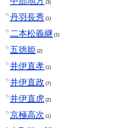
中部地方
(3)
丹羽長秀
(1)
二本松義継
(1)
五徳姫
(2)
井伊直孝
(1)
井伊直政
(7)
井伊直虎
(2)
京極高次
(1)