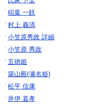
氏家 卜全
稲葉 一鉄
村上 義清
小笠原秀政 詳細
小笠原 秀政
五徳姫
築山殿(瀬名姫)
松平 信康
井伊 直孝