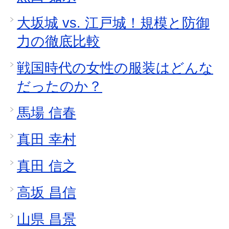
大坂城 vs. 江戸城！規模と防御
力の徹底比較
戦国時代の女性の服装はどんな
だったのか？
馬場 信春
真田 幸村
真田 信之
高坂 昌信
山県 昌景