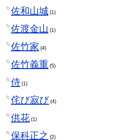
佐和山城
(1)
佐渡金山
(1)
佐竹家
(4)
佐竹義重
(5)
侍
(1)
侘び寂び
(4)
供花
(1)
保科正之
(2)