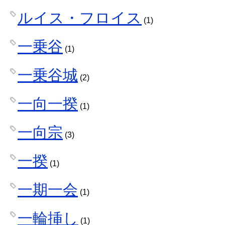
ルイス・フロイス
(1)
一乗谷
(1)
一乗谷城
(2)
一向一揆
(1)
一向宗
(3)
一揆
(1)
一期一会
(1)
一輪挿し
(1)