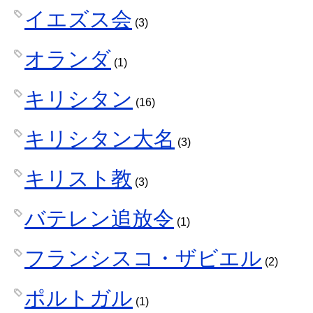
イエズス会
(3)
オランダ
(1)
キリシタン
(16)
キリシタン大名
(3)
キリスト教
(3)
バテレン追放令
(1)
フランシスコ・ザビエル
(2)
ポルトガル
(1)