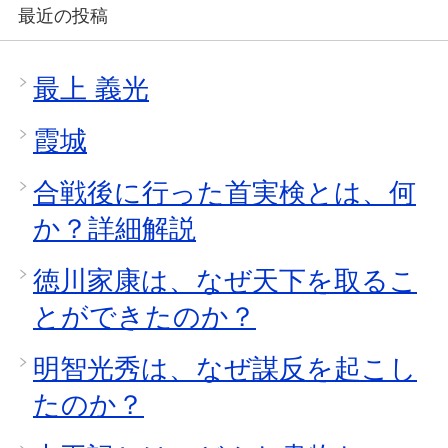
最近の投稿
最上 義光
霞城
合戦後に行った首実検とは、何
か？詳細解説
徳川家康は、なぜ天下を取るこ
とができたのか？
明智光秀は、なぜ謀反を起こし
たのか？