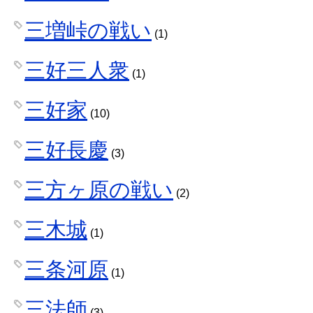
三増峠の戦い
(1)
三好三人衆
(1)
三好家
(10)
三好長慶
(3)
三方ヶ原の戦い
(2)
三木城
(1)
三条河原
(1)
三法師
(3)