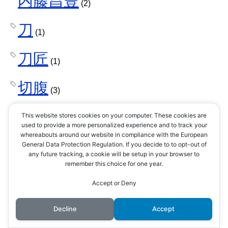
内藤昌豊
(2)
刀
(1)
刀匠
(1)
切腹
(3)
初花
This website stores cookies on your computer. These cookies are
(2)
used to provide a more personalized experience and to track your
whereabouts around our website in compliance with the European
利休七哲
General Data Protection Regulation. If you decide to to opt-out of
(1)
any future tracking, a cookie will be setup in your browser to
remember this choice for one year.
前田利家
(6)
Accept or Deny
前田利常
(3)
Decline
Accept