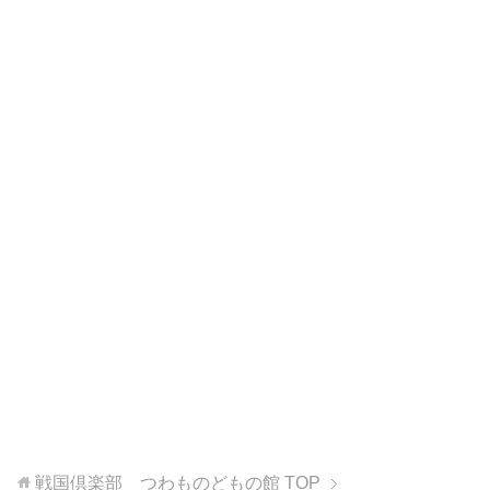
戦国倶楽部 つわものどもの館
TOP