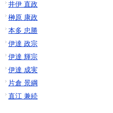
井伊 直政
榊原 康政
本多 忠勝
伊達 政宗
伊達 輝宗
伊達 成実
片倉 景綱
直江 兼続