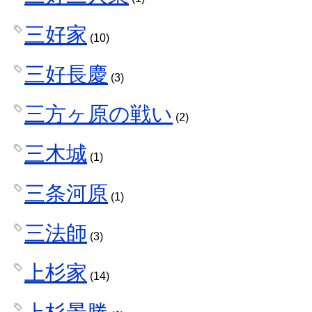
三好家
(10)
三好長慶
(3)
三方ヶ原の戦い
(2)
三木城
(1)
三条河原
(1)
三法師
(3)
上杉家
(14)