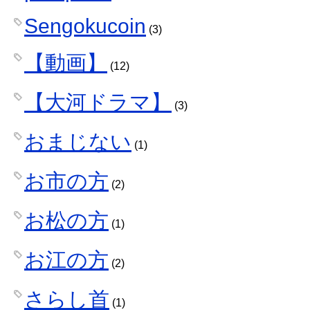
Sengokucoin
(3)
【動画】
(12)
【大河ドラマ】
(3)
おまじない
(1)
お市の方
(2)
お松の方
(1)
お江の方
(2)
さらし首
(1)