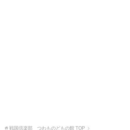
戦国倶楽部 つわものどもの館
TOP