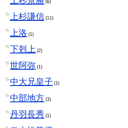
上杉景勝
(6)
上杉謙信
(11)
上洛
(1)
下剋上
(2)
世阿弥
(1)
中大兄皇子
(1)
中部地方
(3)
丹羽長秀
(1)