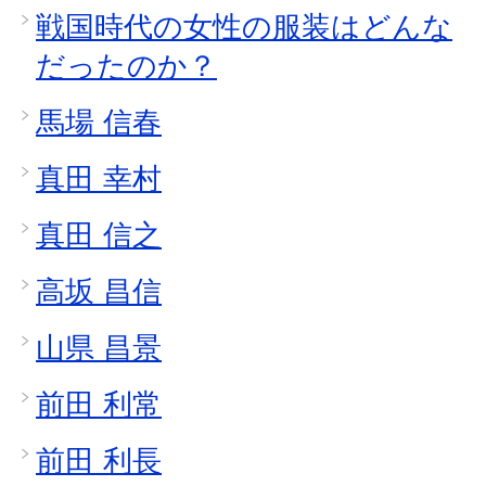
戦国時代の女性の服装はどんな
だったのか？
馬場 信春
真田 幸村
真田 信之
高坂 昌信
山県 昌景
前田 利常
前田 利長