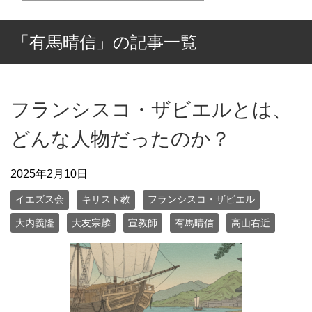
「有馬晴信」の記事一覧
フランシスコ・ザビエルとは、
どんな人物だったのか？
2025年2月10日
イエズス会
キリスト教
フランシスコ・ザビエル
大内義隆
大友宗麟
宣教師
有馬晴信
高山右近