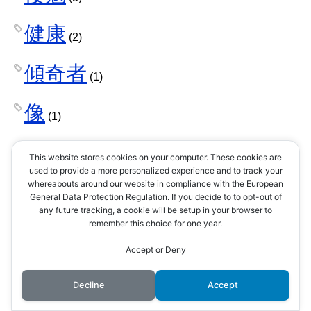
健康
(2)
傾奇者
(1)
像
(1)
公卿
(1)
This website stores cookies on your computer. These cookies are
used to provide a more personalized experience and to track your
whereabouts around our website in compliance with the European
公家
(1)
General Data Protection Regulation. If you decide to to opt-out of
any future tracking, a cookie will be setup in your browser to
remember this choice for one year.
六角堂
(1)
Accept or Deny
六角承禎
(1)
Decline
Accept
六角義治