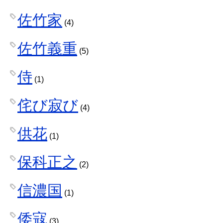
佐竹家
(4)
佐竹義重
(5)
侍
(1)
侘び寂び
(4)
供花
(1)
保科正之
(2)
信濃国
(1)
倭寇
(3)