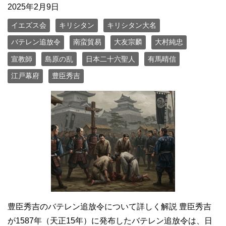
2025年2月9日
イエズス会
キリシタン
キリシタン大名
バテレン追放令
南蛮貿易
大友宗麟
大村純忠
宣教師
島原の乱
日本二十六聖人
有馬晴信
江戸幕府
豊臣秀吉
豊臣秀吉のバテレン追放令について詳しく解説 豊臣秀吉
が1587年（天正15年）に発布したバテレン追放令は、日