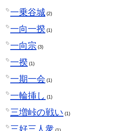
一乗谷城
(2)
一向一揆
(1)
一向宗
(3)
一揆
(1)
一期一会
(1)
一輪挿し
(1)
三増峠の戦い
(1)
三好三人衆
(1)