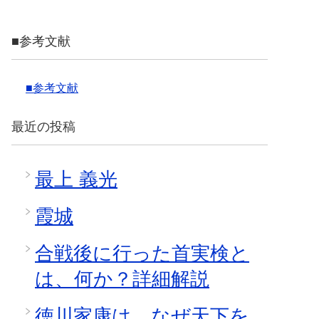
■参考文献
■参考文献
最近の投稿
最上 義光
霞城
合戦後に行った首実検と
は、何か？詳細解説
徳川家康は、なぜ天下を