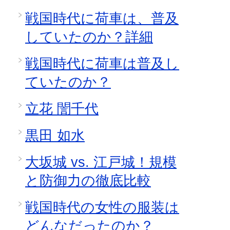
戦国時代に荷車は、普及
していたのか？詳細
戦国時代に荷車は普及し
ていたのか？
立花 誾千代
黒田 如水
大坂城 vs. 江戸城！規模
と防御力の徹底比較
戦国時代の女性の服装は
どんなだったのか？