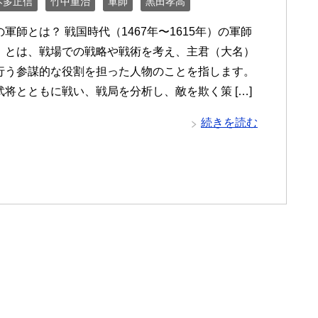
本多正信
竹中重治
軍師
黒田孝高
軍師とは？ 戦国時代（1467年〜1615年）の軍師
）とは、戦場での戦略や戦術を考え、主君（大名）
行う参謀的な役割を担った人物のことを指します。
武将とともに戦い、戦局を分析し、敵を欺く策 […]
続きを読む