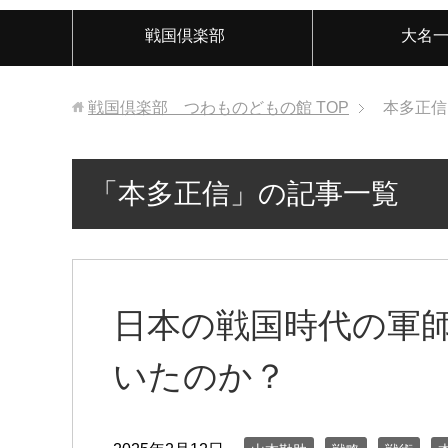
戦国倶楽部
大名
戦国倶楽部 つわものどもの館
TOP
本多正信
「本多正信」の記事一覧
日本の戦国時代の軍
いたのか？