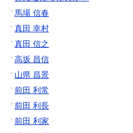
馬場 信春
真田 幸村
真田 信之
高坂 昌信
山県 昌景
前田 利常
前田 利長
前田 利家