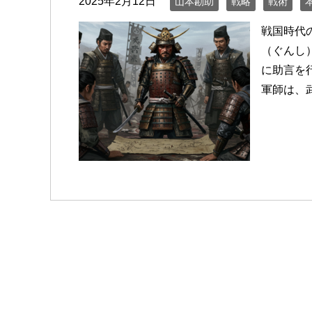
2025年2月12日
山本勘助
戦略
戦術
戦国時代の
（ぐんし
に助言を
軍師は、