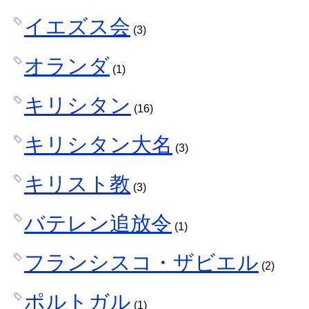
イエズス会
(3)
オランダ
(1)
キリシタン
(16)
キリシタン大名
(3)
キリスト教
(3)
バテレン追放令
(1)
フランシスコ・ザビエル
(2)
ポルトガル
(1)