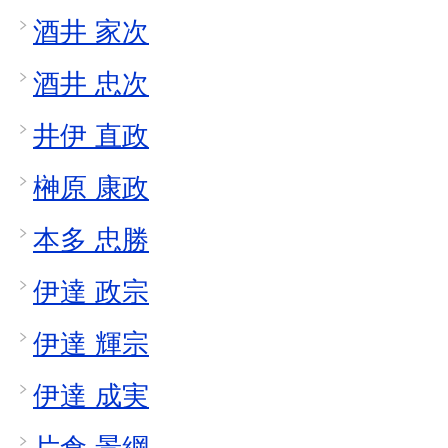
酒井 家次
酒井 忠次
井伊 直政
榊原 康政
本多 忠勝
伊達 政宗
伊達 輝宗
伊達 成実
片倉 景綱