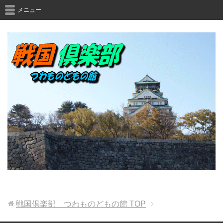
メニュー
戦国倶楽部 つわものどもの館
TOP