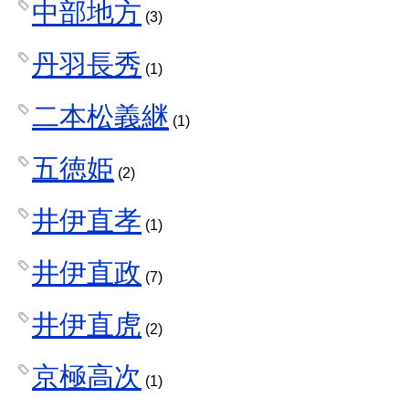
中部地方
(3)
丹羽長秀
(1)
二本松義継
(1)
五徳姫
(2)
井伊直孝
(1)
井伊直政
(7)
井伊直虎
(2)
京極高次
(1)