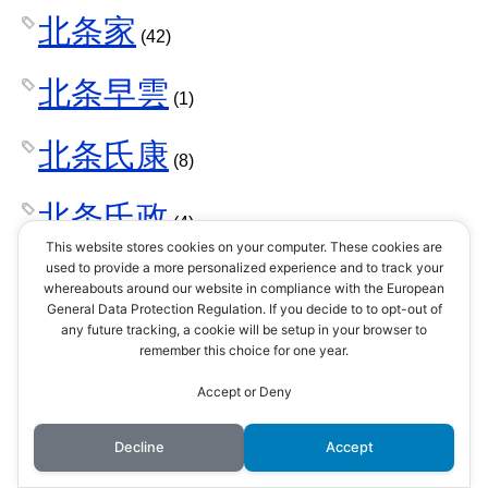
北条家
(42)
北条早雲
(1)
北条氏康
(8)
北条氏政
(4)
This website stores cookies on your computer. These cookies are
used to provide a more personalized experience and to track your
北条氏照
(3)
whereabouts around our website in compliance with the European
General Data Protection Regulation. If you decide to to opt-out of
any future tracking, a cookie will be setup in your browser to
北条氏直
(2)
remember this choice for one year.
Accept or Deny
北条氏綱
(1)
Decline
Accept
北条氏規
(1)