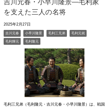
吉川元春・小早川隆景—毛利家
を支えた三人の名将
2025年2月27日
吉川元春
小早川隆景
毛利三兄弟
毛利元就
毛利輝元
毛利隆元
毛利三兄弟（毛利隆元・吉川元春・小早川隆景）は、戦国