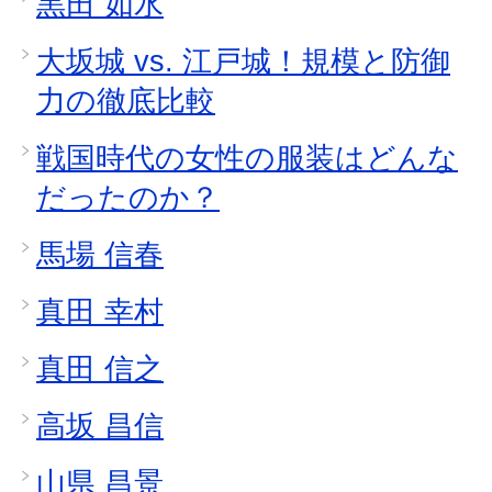
黒田 如水
大坂城 vs. 江戸城！規模と防御
力の徹底比較
戦国時代の女性の服装はどんな
だったのか？
馬場 信春
真田 幸村
真田 信之
高坂 昌信
山県 昌景