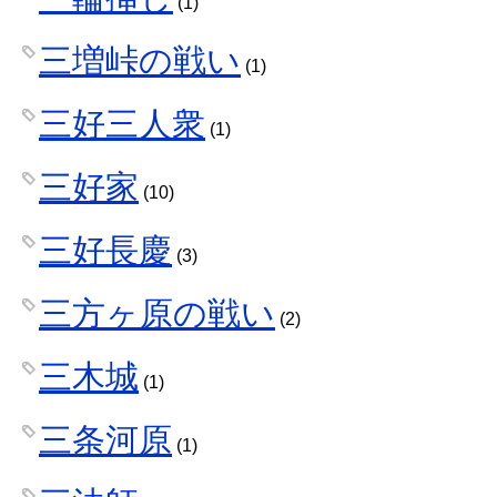
(1)
三増峠の戦い
(1)
三好三人衆
(1)
三好家
(10)
三好長慶
(3)
三方ヶ原の戦い
(2)
三木城
(1)
三条河原
(1)