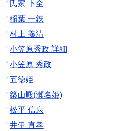
氏家 卜全
稲葉 一鉄
村上 義清
小笠原秀政 詳細
小笠原 秀政
五徳姫
築山殿(瀬名姫)
松平 信康
井伊 直孝