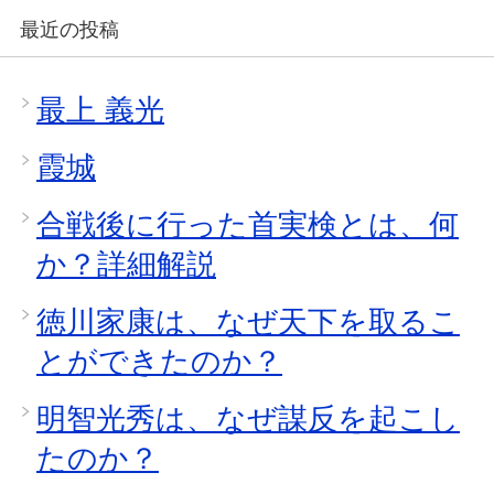
最近の投稿
最上 義光
霞城
合戦後に行った首実検とは、何
か？詳細解説
徳川家康は、なぜ天下を取るこ
とができたのか？
明智光秀は、なぜ謀反を起こし
たのか？