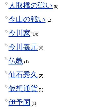
人取橋の戦い
(6)
今山の戦い
(1)
今川家
(14)
今川義元
(6)
仏教
(1)
仙石秀久
(2)
仮想通貨
(1)
伊予国
(1)