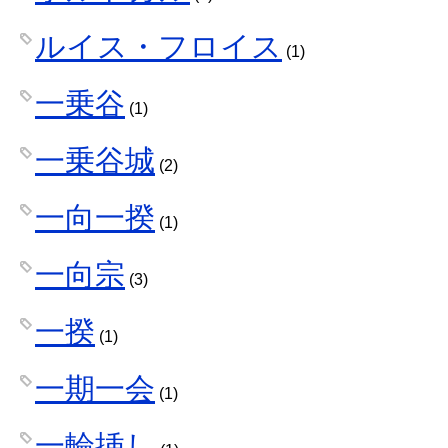
ルイス・フロイス
(1)
一乗谷
(1)
一乗谷城
(2)
一向一揆
(1)
一向宗
(3)
一揆
(1)
一期一会
(1)
一輪挿し