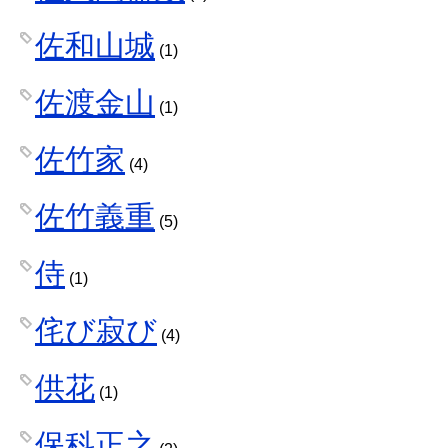
佐和山城
(1)
佐渡金山
(1)
佐竹家
(4)
佐竹義重
(5)
侍
(1)
侘び寂び
(4)
供花
(1)
保科正之