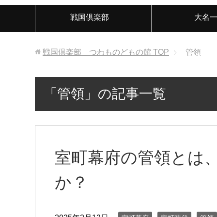
戦国倶楽部
大名
戦国倶楽部 つわものどもの館
TOP
管領
「管領」の記事一覧
室町幕府の管領とは
か？