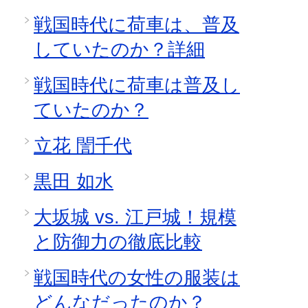
戦国時代に荷車は、普及
していたのか？詳細
戦国時代に荷車は普及し
ていたのか？
立花 誾千代
黒田 如水
大坂城 vs. 江戸城！規模
と防御力の徹底比較
戦国時代の女性の服装は
どんなだったのか？