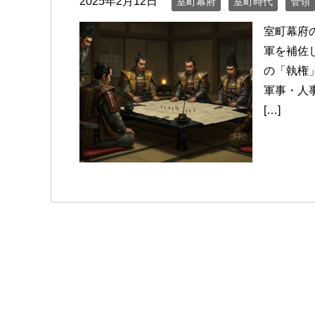
2025年2月12日
室町幕府
室町時代
管領
室町幕府
軍を補佐
の「執権
軍事・人
[…]