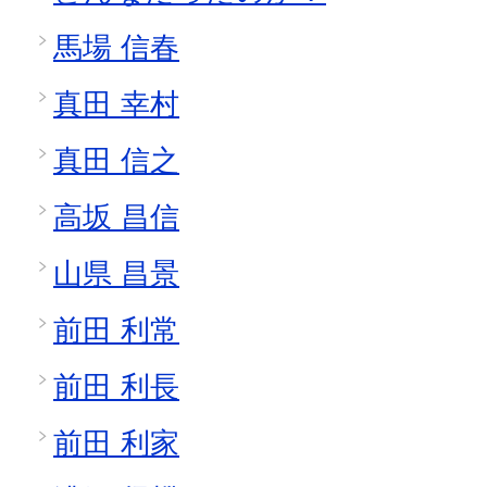
馬場 信春
真田 幸村
真田 信之
高坂 昌信
山県 昌景
前田 利常
前田 利長
前田 利家