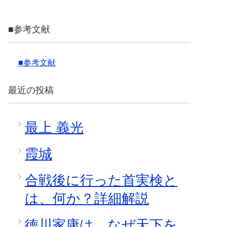
■参考文献
■参考文献
最近の投稿
最上 義光
霞城
合戦後に行った首実検と
は、何か？詳細解説
徳川家康は、なぜ天下を