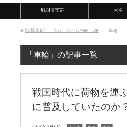
戦国倶楽部
大名
戦国倶楽部 つわものどもの館
TOP
車輪
「車輪」の記事一覧
戦国時代に荷物を運
に普及していたのか