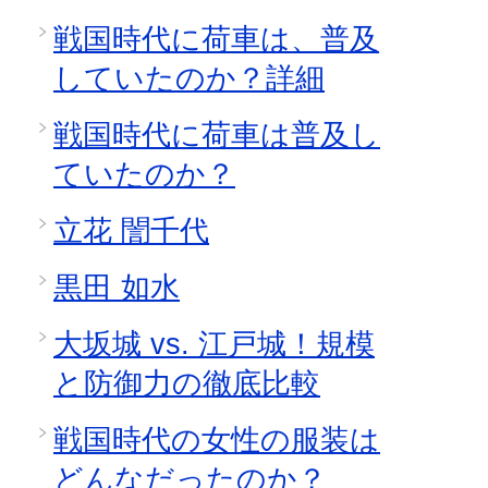
戦国時代に荷車は、普及
していたのか？詳細
戦国時代に荷車は普及し
ていたのか？
立花 誾千代
黒田 如水
大坂城 vs. 江戸城！規模
と防御力の徹底比較
戦国時代の女性の服装は
どんなだったのか？