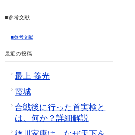
■参考文献
■参考文献
最近の投稿
最上 義光
霞城
合戦後に行った首実検と
は、何か？詳細解説
徳川家康は、なぜ天下を