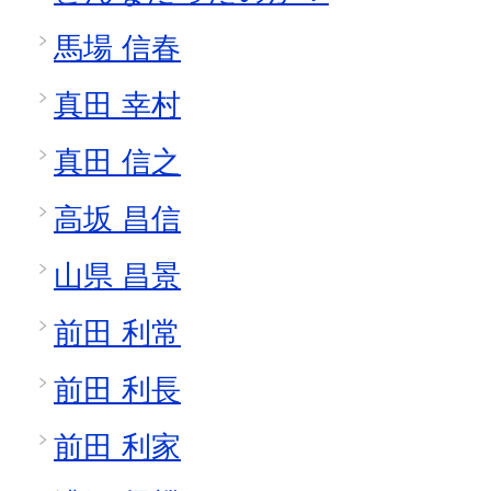
馬場 信春
真田 幸村
真田 信之
高坂 昌信
山県 昌景
前田 利常
前田 利長
前田 利家