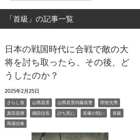
「首級」の記事一覧
日本の戦国時代に合戦で敵の大
将を討ち取ったら、その後、ど
うしたのか？
2025年2月25日
さらし首
山県昌景
山県昌景内藤昌豊
明智光秀
真田昌輝
織田信長
討ち死に
長篠の戦い
首級
馬場信春