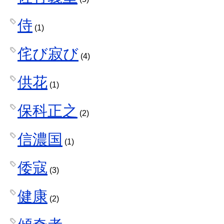
侍
(1)
侘び寂び
(4)
供花
(1)
保科正之
(2)
信濃国
(1)
倭寇
(3)
健康
(2)