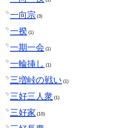
一向宗
(3)
一揆
(1)
一期一会
(1)
一輪挿し
(1)
三増峠の戦い
(1)
三好三人衆
(1)
三好家
(10)