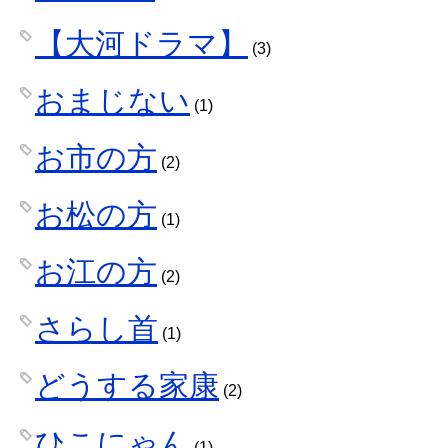
【大河ドラマ】
(3)
おまじない
(1)
お市の方
(2)
お松の方
(1)
お江の方
(2)
さらし首
(1)
どうする家康
(2)
ひこにゃん
(1)