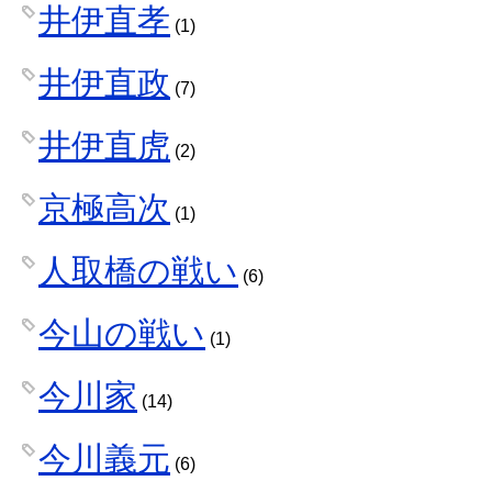
井伊直孝
(1)
井伊直政
(7)
井伊直虎
(2)
京極高次
(1)
人取橋の戦い
(6)
今山の戦い
(1)
今川家
(14)
今川義元
(6)