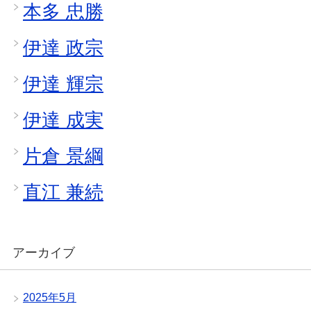
本多 忠勝
伊達 政宗
伊達 輝宗
伊達 成実
片倉 景綱
直江 兼続
アーカイブ
2025年5月