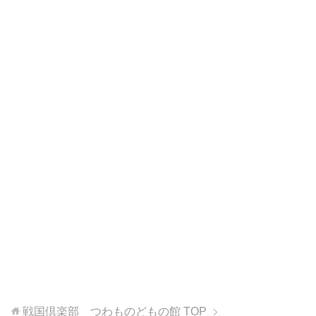
戦国倶楽部 つわものどもの館
TOP