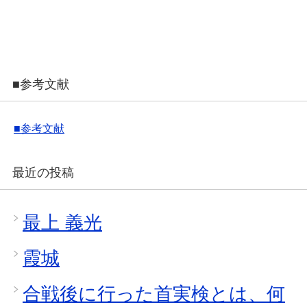
■参考文献
■参考文献
最近の投稿
最上 義光
霞城
合戦後に行った首実検とは、何