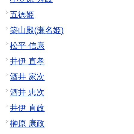
五徳姫
築山殿(瀬名姫)
松平 信康
井伊 直孝
酒井 家次
酒井 忠次
井伊 直政
榊原 康政