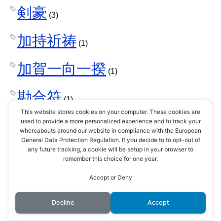
剣豪
(3)
加持祈祷
(1)
加賀一向一揆
(1)
勘合符
(1)
This website stores cookies on your computer. These cookies are
北条家
used to provide a more personalized experience and to track your
(42)
whereabouts around our website in compliance with the European
General Data Protection Regulation. If you decide to to opt-out of
北条早雲
any future tracking, a cookie will be setup in your browser to
(1)
remember this choice for one year.
北条氏康
Accept or Deny
(8)
Decline
Accept
北条氏政
(4)