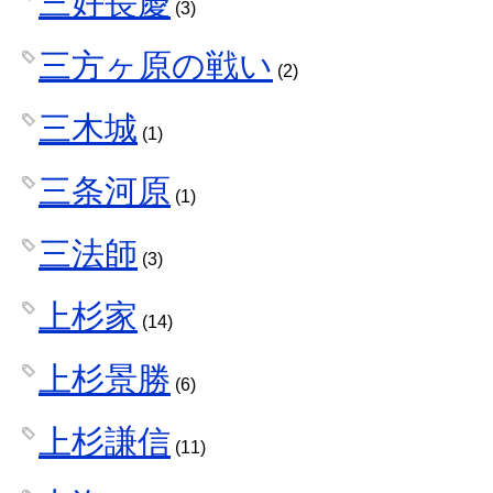
三好長慶
(3)
三方ヶ原の戦い
(2)
三木城
(1)
三条河原
(1)
三法師
(3)
上杉家
(14)
上杉景勝
(6)
上杉謙信
(11)