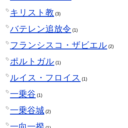
キリスト教
(3)
バテレン追放令
(1)
フランシスコ・ザビエル
(2)
ポルトガル
(1)
ルイス・フロイス
(1)
一乗谷
(1)
一乗谷城
(2)
一向一揆
(1)