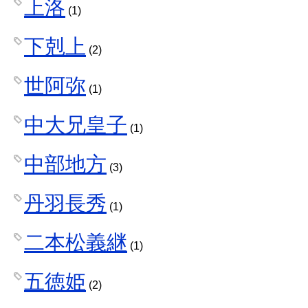
上洛
(1)
下剋上
(2)
世阿弥
(1)
中大兄皇子
(1)
中部地方
(3)
丹羽長秀
(1)
二本松義継
(1)
五徳姫
(2)