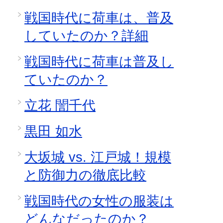
戦国時代に荷車は、普及
していたのか？詳細
戦国時代に荷車は普及し
ていたのか？
立花 誾千代
黒田 如水
大坂城 vs. 江戸城！規模
と防御力の徹底比較
戦国時代の女性の服装は
どんなだったのか？