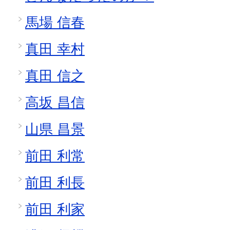
馬場 信春
真田 幸村
真田 信之
高坂 昌信
山県 昌景
前田 利常
前田 利長
前田 利家