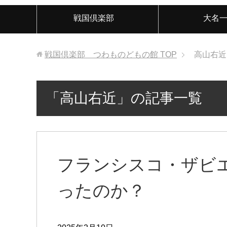
戦国倶楽部
大名
戦国倶楽部 つわものどもの館
TOP
高山右近
「高山右近」の記事一覧
フランシスコ・ザビ
ったのか？