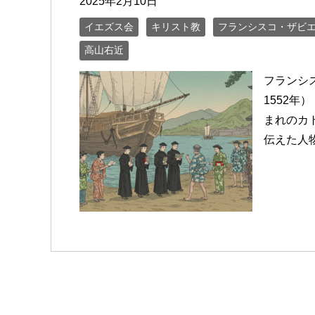
2025年2月10日
イエズス会
キリスト教
フランシスコ・ザビ
高山右近
フランシスコ・
1552年
まれのカ
伝えた人物