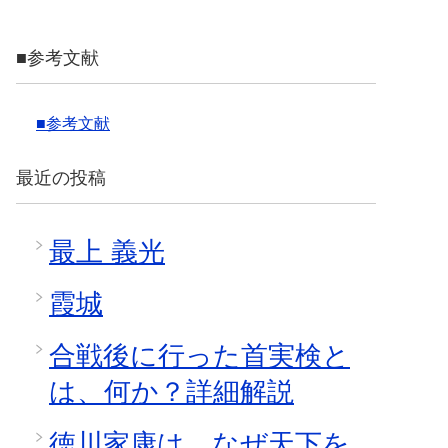
■参考文献
■参考文献
最近の投稿
最上 義光
霞城
合戦後に行った首実検と
は、何か？詳細解説
徳川家康は、なぜ天下を