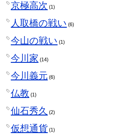
京極高次
(1)
人取橋の戦い
(6)
今山の戦い
(1)
今川家
(14)
今川義元
(6)
仏教
(1)
仙石秀久
(2)
仮想通貨
(1)