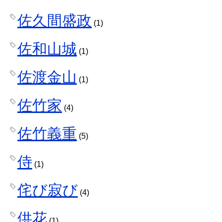
佐久間盛政
(1)
佐和山城
(1)
佐渡金山
(1)
佐竹家
(4)
佐竹義重
(5)
侍
(1)
侘び寂び
(4)
供花
(1)