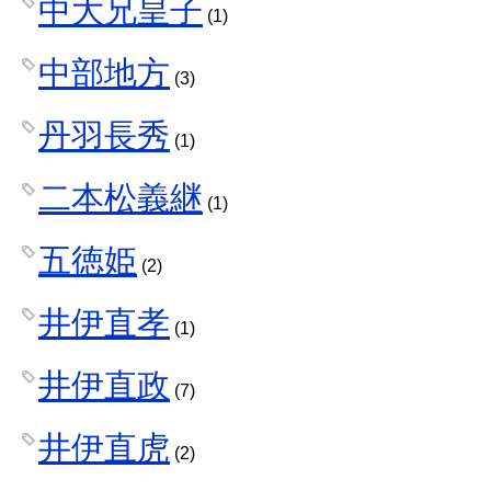
中大兄皇子
(1)
中部地方
(3)
丹羽長秀
(1)
二本松義継
(1)
五徳姫
(2)
井伊直孝
(1)
井伊直政
(7)
井伊直虎
(2)