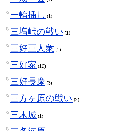
一輪挿し
(1)
三増峠の戦い
(1)
三好三人衆
(1)
三好家
(10)
三好長慶
(3)
三方ヶ原の戦い
(2)
三木城
(1)