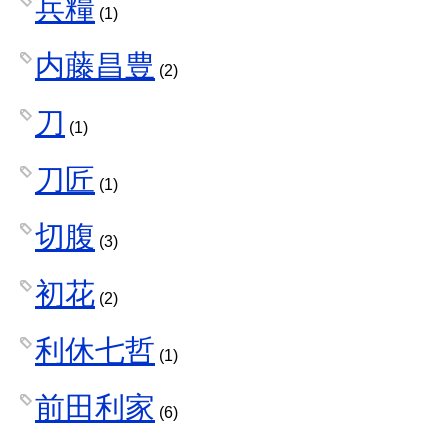
兵糧
(1)
内藤昌豊
(2)
刀
(1)
刀匠
(1)
切腹
(3)
初花
(2)
利休七哲
(1)
前田利家
(6)