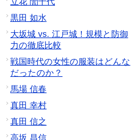
立花 誾千代
黒田 如水
大坂城 vs. 江戸城！規模と防御
力の徹底比較
戦国時代の女性の服装はどんな
だったのか？
馬場 信春
真田 幸村
真田 信之
高坂 昌信