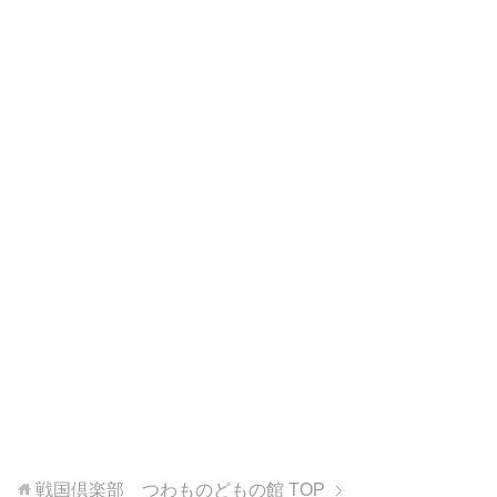
戦国倶楽部 つわものどもの館
TOP