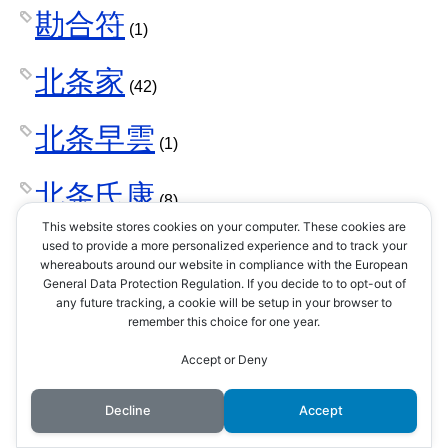
勘合符
(1)
北条家
(42)
北条早雲
(1)
北条氏康
(8)
This website stores cookies on your computer. These cookies are
北条氏政
used to provide a more personalized experience and to track your
(4)
whereabouts around our website in compliance with the European
General Data Protection Regulation. If you decide to to opt-out of
北条氏照
any future tracking, a cookie will be setup in your browser to
(3)
remember this choice for one year.
北条氏直
Accept or Deny
(2)
Decline
Accept
北条氏綱
(1)