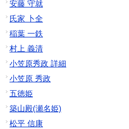
安藤 守就
氏家 卜全
稲葉 一鉄
村上 義清
小笠原秀政 詳細
小笠原 秀政
五徳姫
築山殿(瀬名姫)
松平 信康