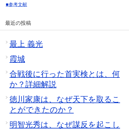
■参考文献
最近の投稿
最上 義光
霞城
合戦後に行った首実検とは、何
か？詳細解説
徳川家康は、なぜ天下を取るこ
とができたのか？
明智光秀は、なぜ謀反を起こし