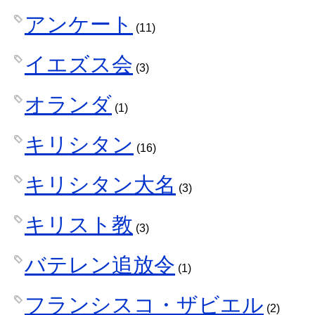
アンケート
(11)
イエズス会
(3)
オランダ
(1)
キリシタン
(16)
キリシタン大名
(3)
キリスト教
(3)
バテレン追放令
(1)
フランシスコ・ザビエル
(2)