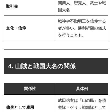
闇商人、密売人、武士や戦
取引先
国大名
戦神や不動明王を信仰する
文化・信仰
者が多い。勝利祈願の儀式
を行うことも。
4. 山賊と戦国大名の関係
関係性
具体例
武田信玄は「山の民」を偵
傭兵として雇用
察隊・ゲリラ戦部隊として