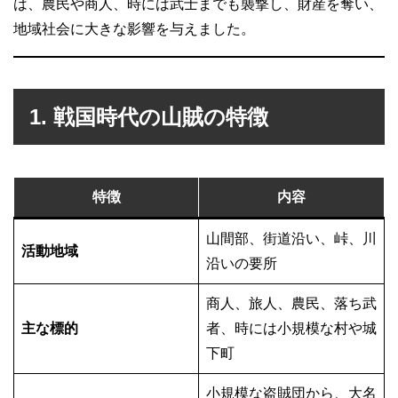
は、農民や商人、時には武士までも襲撃し、財産を奪い、
地域社会に大きな影響を与えました。
1. 戦国時代の山賊の特徴
特徴
内容
山間部、街道沿い、峠、川
活動地域
沿いの要所
商人、旅人、農民、落ち武
主な標的
者、時には小規模な村や城
下町
小規模な盗賊団から、大名