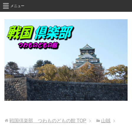
メニュー
戦国倶楽部 つわものどもの館
TOP
山賊