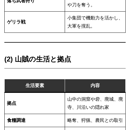
落ち武者狩り
や刀を奪う。
小集団で機動力を活かし、
ゲリラ戦
大軍を撹乱。
(2) 山賊の生活と拠点
生活要素
内容
山中の洞窟や砦、廃城、廃
拠点
寺、川沿いの隠れ家
食糧調達
略奪、狩猟、農民との取引