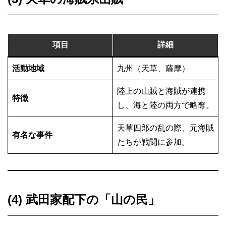
項目
詳細
活動地域
九州（天草、薩摩）
陸上の山賊と海賊が連携
特徴
し、海と陸の両方で略奪。
天草四郎の乱の際、元海賊
有名な事件
たちが戦闘に参加。
(4) 武田家配下の「山の民」