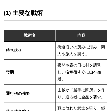
(1) 主要な戦術
戦術名
内容
街道沿いの茂みに潜み、商
待ち伏せ
人や旅人を襲う。
夜間や霧の日に村を襲撃
奇襲
し、略奪後すぐに山へ撤
退。
山賊が「勝手に関所」を作
通行税の強要
り、通る者に金品を要求。
戦に敗れた武士を狩り、鎧