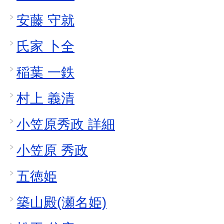
安藤 守就
氏家 卜全
稲葉 一鉄
村上 義清
小笠原秀政 詳細
小笠原 秀政
五徳姫
築山殿(瀬名姫)