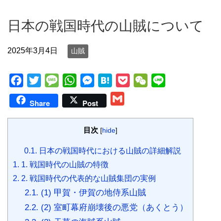
日本の戦国時代の山賊について
2025年3月4日
山賊
F
T
M
W
M
H
P
W
L
a
w
e
h
e
a
o
e
i
G
Share
Post
c
i
s
a
s
t
c
C
n
m
e
t
s
t
s
e
k
h
e
a
目次
[
hide
]
b
t
a
s
e
n
e
a
i
o
e
g
A
n
a
t
t
0.1.
日本の戦国時代における山賊の詳細解説
l
o
r
e
p
g
1.
1. 戦国時代の山賊の特徴
k
p
e
2.
2. 戦国時代の代表的な山賊集団の実例
r
2.1.
(1) 甲賀・伊賀の地侍系山賊
2.2.
(2) 室町幕府崩壊後の悪党（あくとう）