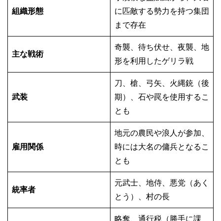
組織形態
に匹敵する勢力を持つ集団
まで存在
奇襲、待ち伏せ、夜襲、地
主な戦術
形を利用したゲリラ戦
刀、槍、弓矢、火縄銃（後
武装
期）、石や罠を使用するこ
とも
地元の農民や浪人が参加、
雇用関係
時には大名の傭兵となるこ
とも
元武士、地侍、悪党（あく
統率者
とう）、村の長
略奪、通行税（勝手に課