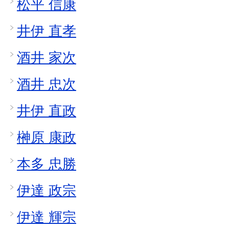
松平 信康
井伊 直孝
酒井 家次
酒井 忠次
井伊 直政
榊原 康政
本多 忠勝
伊達 政宗
伊達 輝宗