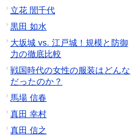
立花 誾千代
黒田 如水
大坂城 vs. 江戸城！規模と防御
力の徹底比較
戦国時代の女性の服装はどんな
だったのか？
馬場 信春
真田 幸村
真田 信之