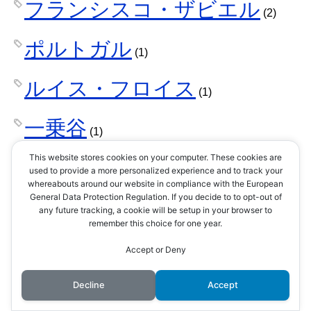
フランシスコ・ザビエル
(2)
ポルトガル
(1)
ルイス・フロイス
(1)
一乗谷
(1)
This website stores cookies on your computer. These cookies are
一乗谷城
(2)
used to provide a more personalized experience and to track your
whereabouts around our website in compliance with the European
General Data Protection Regulation. If you decide to to opt-out of
一向一揆
(1)
any future tracking, a cookie will be setup in your browser to
remember this choice for one year.
一向宗
(3)
Accept or Deny
一揆
Decline
Accept
(1)