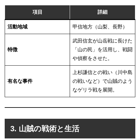
項目
詳細
活動地域
甲信地方（山梨、長野）
武田信玄が山岳戦に長けた
特徴
「山の民」を活用し、戦闘
や偵察をさせた。
上杉謙信との戦い（川中島
有名な事件
の戦いなど）で山賊のよう
なゲリラ戦を展開。
3. 山賊の戦術と生活