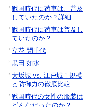
戦国時代に荷車は、普及
していたのか？詳細
戦国時代に荷車は普及し
ていたのか？
立花 誾千代
黒田 如水
大坂城 vs. 江戸城！規模
と防御力の徹底比較
戦国時代の女性の服装は
どんなだったのか？