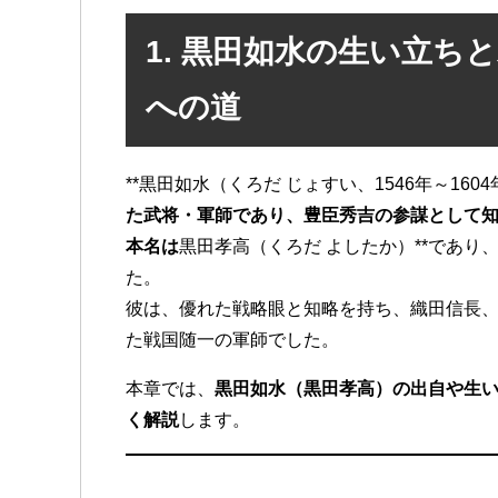
1. 黒田如水の生い立ちと
への道
**黒田如水（くろだ じょすい、1546年～1604
た武将・軍師であり、豊臣秀吉の参謀として
本名は
黒田孝高（くろだ よしたか）**であ
た。
彼は、優れた戦略眼と知略を持ち、織田信長
た戦国随一の軍師でした。
本章では、
黒田如水（黒田孝高）の出自や生
く解説
します。