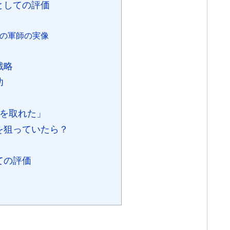
」としての評価
強の軍師の実像
戦略
功
天下を取れた」
下を狙っていたら？
しての評価