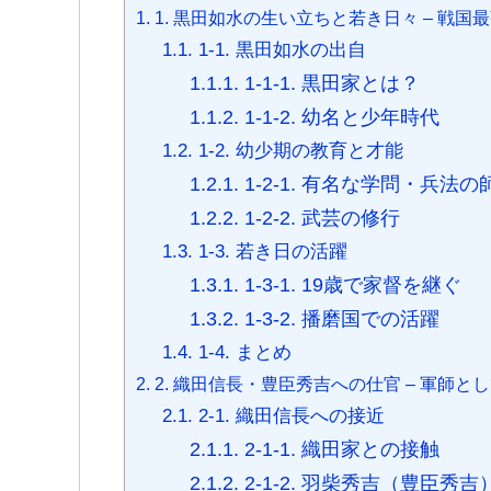
1.
1. 黒田如水の生い立ちと若き日々 – 戦国
b
t
a
s
e
n
e
a
1.1.
1-1. 黒田如水の出自
o
e
g
A
n
a
t
t
1.1.1.
1-1-1. 黒田家とは？
o
r
e
p
g
1.1.2.
1-1-2. 幼名と少年時代
k
p
e
r
1.2.
1-2. 幼少期の教育と才能
1.2.1.
1-2-1. 有名な学問・兵法の
1.2.2.
1-2-2. 武芸の修行
1.3.
1-3. 若き日の活躍
1.3.1.
1-3-1. 19歳で家督を継ぐ
1.3.2.
1-3-2. 播磨国での活躍
1.4.
1-4. まとめ
2.
2. 織田信長・豊臣秀吉への仕官 – 軍師と
2.1.
2-1. 織田信長への接近
2.1.1.
2-1-1. 織田家との接触
2.1.2.
2-1-2. 羽柴秀吉（豊臣秀