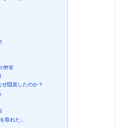
功
りの野望
断
はなぜ隠居したのか？
る
始
天下を取れた」