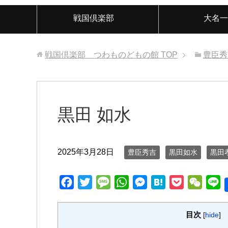
戦国倶楽部
大名一
戦国倶楽部 つわものどもの館
TOP
豊臣秀
黒田 如水
2025年3月28日
豊臣秀吉
黒田如水
黒田
F
T
M
W
M
H
P
W
L
a
w
e
h
e
a
o
e
i
c
i
s
a
s
t
c
C
n
目次
[
hide
]
e
t
s
t
s
e
k
h
e