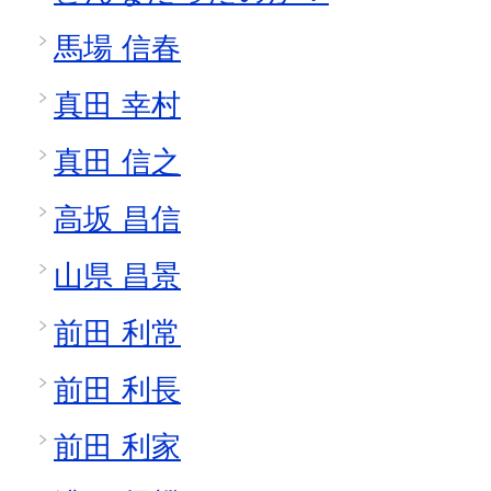
馬場 信春
真田 幸村
真田 信之
高坂 昌信
山県 昌景
前田 利常
前田 利長
前田 利家