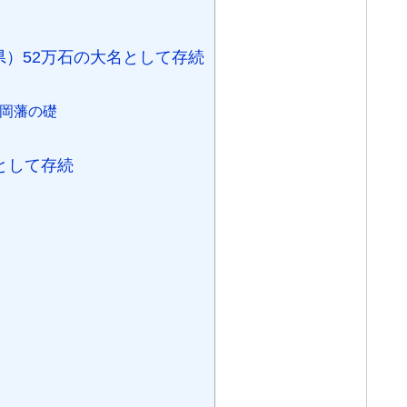
岡県）52万石の大名として存続
福岡藩の礎
名として存続