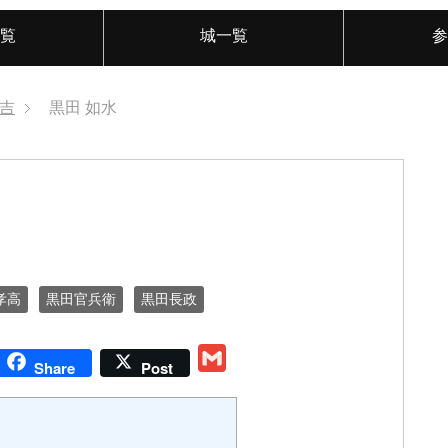
覧
城一覧
参
吉
黒田 如水
孝高
黒田官兵衛
黒田長政
G
Share
Post
m
a
i