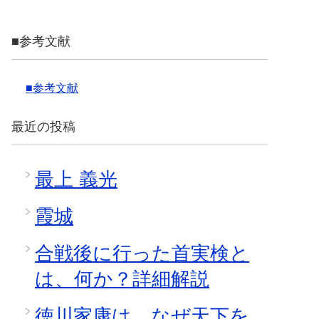
■参考文献
■参考文献
最近の投稿
最上 義光
霞城
合戦後に行った首実検と
は、何か？詳細解説
徳川家康は、なぜ天下を