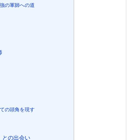
最強の軍師への道
l
師
しての頭角を現す
吉）との出会い