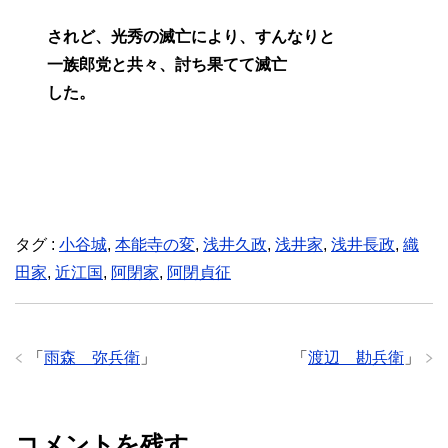
されど、光秀の滅亡により、すんなりと
一族郎党と共々、討ち果てて滅亡
した。
タグ :
小谷城
,
本能寺の変
,
浅井久政
,
浅井家
,
浅井長政
,
織
田家
,
近江国
,
阿閉家
,
阿閉貞征
「
雨森 弥兵衛
」
「
渡辺 勘兵衛
」
コメントを残す