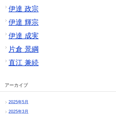
伊達 政宗
伊達 輝宗
伊達 成実
片倉 景綱
直江 兼続
アーカイブ
2025年5月
2025年3月