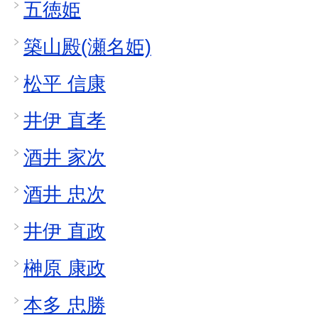
五徳姫
築山殿(瀬名姫)
松平 信康
井伊 直孝
酒井 家次
酒井 忠次
井伊 直政
榊原 康政
本多 忠勝