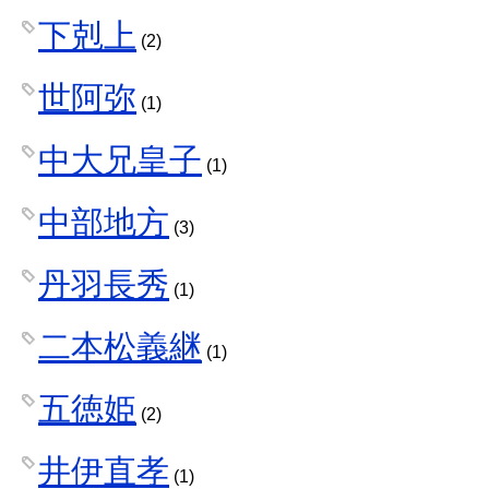
下剋上
(2)
世阿弥
(1)
中大兄皇子
(1)
中部地方
(3)
丹羽長秀
(1)
二本松義継
(1)
五徳姫
(2)
井伊直孝
(1)