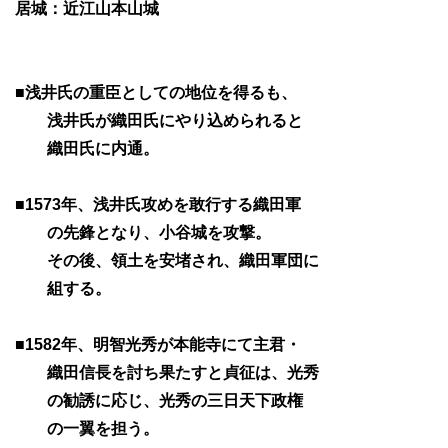
居城：近江山本山城
■浅井氏の重臣としての地位を得るも、
浅井氏が織田氏にやり込められると
織田氏に内通。
■1573年、浅井氏攻めを敢行する織田軍
の先鋒となり、小谷城を攻撃。
その後、領土を安堵され、織田軍団に
組する。
■1582年、明智光秀が本能寺にて主君・
織田信長を討ち果たすと貞征は、光秀
の勧誘に応じ、光秀の三日天下政権
の一翼を担う。