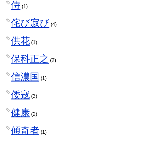
侍
(1)
侘び寂び
(4)
供花
(1)
保科正之
(2)
信濃国
(1)
倭寇
(3)
健康
(2)
傾奇者
(1)