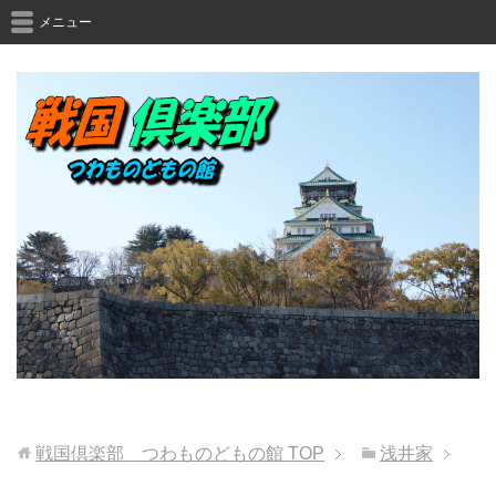
メニュー
戦国倶楽部 つわものどもの館
TOP
浅井家