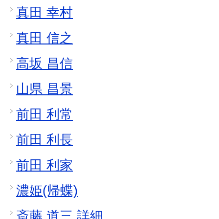
真田 幸村
真田 信之
高坂 昌信
山県 昌景
前田 利常
前田 利長
前田 利家
濃姫(帰蝶)
斎藤 道三 詳細