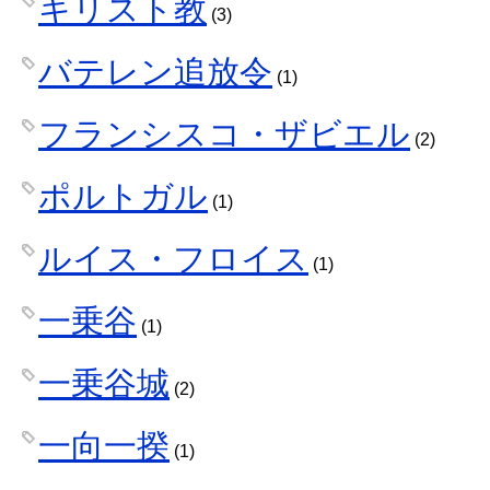
キリスト教
(3)
バテレン追放令
(1)
フランシスコ・ザビエル
(2)
ポルトガル
(1)
ルイス・フロイス
(1)
一乗谷
(1)
一乗谷城
(2)
一向一揆
(1)