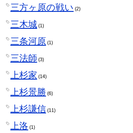
三方ヶ原の戦い
(2)
三木城
(1)
三条河原
(1)
三法師
(3)
上杉家
(14)
上杉景勝
(6)
上杉謙信
(11)
上洛
(1)