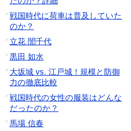
たのか？詳細
戦国時代に荷車は普及していた
のか？
立花 誾千代
黒田 如水
大坂城 vs. 江戸城！規模と防御
力の徹底比較
戦国時代の女性の服装はどんな
だったのか？
馬場 信春