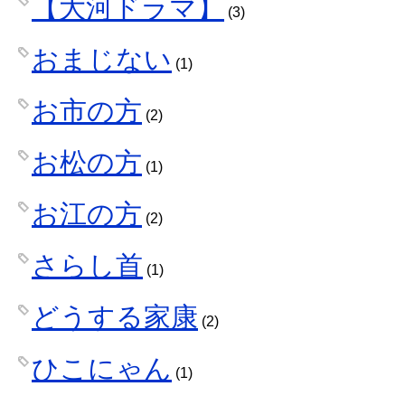
【大河ドラマ】
(3)
おまじない
(1)
お市の方
(2)
お松の方
(1)
お江の方
(2)
さらし首
(1)
どうする家康
(2)
ひこにゃん
(1)