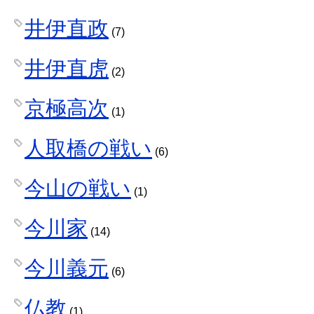
井伊直政
(7)
井伊直虎
(2)
京極高次
(1)
人取橋の戦い
(6)
今山の戦い
(1)
今川家
(14)
今川義元
(6)
仏教
(1)