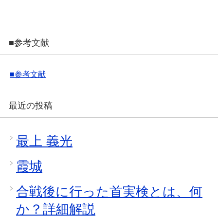
■参考文献
■参考文献
最近の投稿
最上 義光
霞城
合戦後に行った首実検とは、何
か？詳細解説