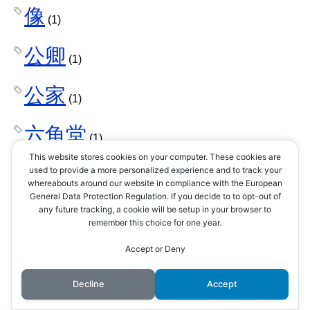
像
(1)
公卿
(1)
公家
(1)
六角堂
(1)
This website stores cookies on your computer. These cookies are
六角承禎
used to provide a more personalized experience and to track your
(1)
whereabouts around our website in compliance with the European
General Data Protection Regulation. If you decide to to opt-out of
六角義治
any future tracking, a cookie will be setup in your browser to
(1)
remember this choice for one year.
六角義賢
Accept or Deny
(1)
Decline
Accept
兵法
(1)