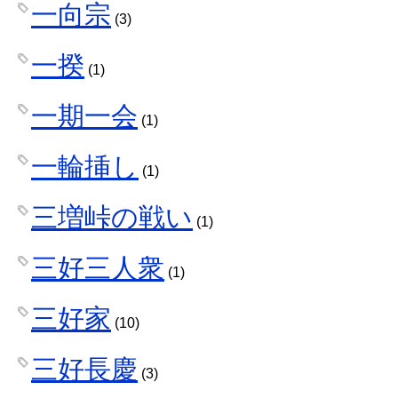
一向宗
(3)
一揆
(1)
一期一会
(1)
一輪挿し
(1)
三増峠の戦い
(1)
三好三人衆
(1)
三好家
(10)
三好長慶
(3)