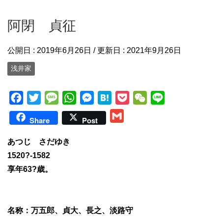
阿閉 貞征
公開日 :
2019年6月26日
/ 更新日 :
2021年9月26日
浅井家
F
T
M
W
M
H
P
W
L
a
w
e
h
e
a
o
e
i
G
Share
Post
c
i
s
a
s
t
c
C
n
m
e
t
s
t
s
e
k
h
e
あつじ さだゆき
a
b
t
a
s
e
n
e
a
1520?-1582
i
o
e
g
A
n
a
t
t
享年63?歳。
l
o
r
e
p
g
k
p
e
r
名称：万五郎、貞大、長之、淡路守