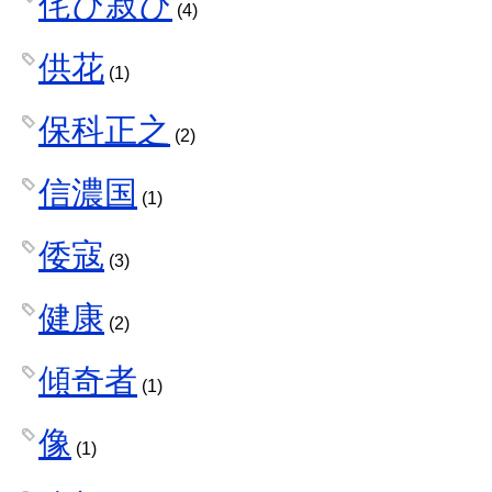
侘び寂び
(4)
供花
(1)
保科正之
(2)
信濃国
(1)
倭寇
(3)
健康
(2)
傾奇者
(1)
像
(1)