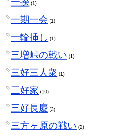
一揆
(1)
一期一会
(1)
一輪挿し
(1)
三増峠の戦い
(1)
三好三人衆
(1)
三好家
(10)
三好長慶
(3)
三方ヶ原の戦い
(2)