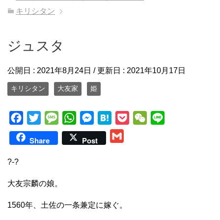
キリシタン
ジュスタ
公開日 :
2021年8月24日
/ 更新日 :
2021年10月17日
キリシタン
大友家
姫
F
T
M
W
M
H
P
W
L
a
w
e
h
e
a
o
e
i
G
Share
Post
c
i
s
a
s
t
c
C
n
m
e
t
s
t
s
e
k
h
e
?-?
a
b
t
a
s
e
n
e
a
i
大友宗麟の娘。
o
e
g
A
n
a
t
t
l
o
r
e
p
g
1560年、土佐の一条兼定に嫁ぐ。
k
p
e