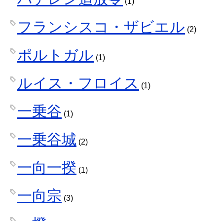
(1)
フランシスコ・ザビエル
(2)
ポルトガル
(1)
ルイス・フロイス
(1)
一乗谷
(1)
一乗谷城
(2)
一向一揆
(1)
一向宗
(3)