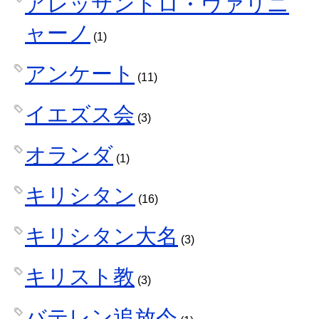
アレッサンドロ・ヴァリニ
ャーノ
(1)
アンケート
(11)
イエズス会
(3)
オランダ
(1)
キリシタン
(16)
キリシタン大名
(3)
キリスト教
(3)
バテレン追放令