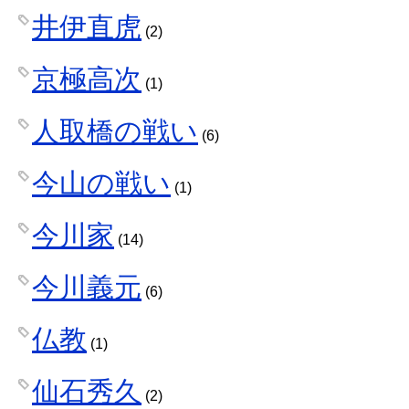
井伊直虎
(2)
京極高次
(1)
人取橋の戦い
(6)
今山の戦い
(1)
今川家
(14)
今川義元
(6)
仏教
(1)
仙石秀久
(2)