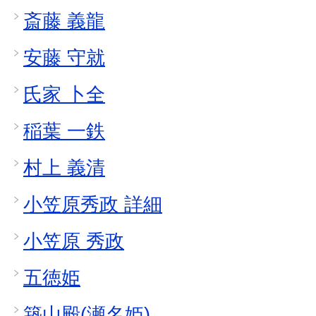
斎藤 義龍
安藤 守就
氏家 卜全
稲葉 一鉄
村上 義清
小笠原秀政 詳細
小笠原 秀政
五徳姫
築山殿(瀬名姫)