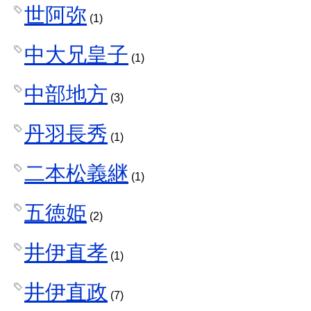
世阿弥
(1)
中大兄皇子
(1)
中部地方
(3)
丹羽長秀
(1)
二本松義継
(1)
五徳姫
(2)
井伊直孝
(1)
井伊直政
(7)