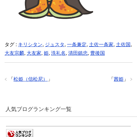
タグ :
キリシタン
,
ジュスタ
,
一条兼定
,
土佐一条家
,
土佐国
,
大友宗麟
,
大友家
,
姫
,
洗礼名
,
清田鎮忠
,
豊後国
「
松姫（信松尼）
」
「
茜姫
」
人気ブログランキング一覧