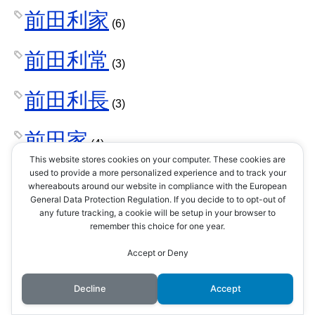
前田利家
(6)
前田利常
(3)
前田利長
(3)
前田家
(4)
This website stores cookies on your computer. These cookies are
used to provide a more personalized experience and to track your
前田慶次
(2)
whereabouts around our website in compliance with the European
General Data Protection Regulation. If you decide to to opt-out of
any future tracking, a cookie will be setup in your browser to
剣術
(1)
remember this choice for one year.
Accept or Deny
剣豪
(3)
Decline
Accept
加持祈祷
(1)