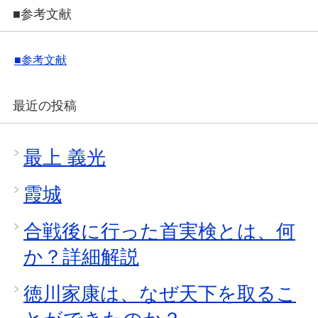
■参考文献
■参考文献
最近の投稿
最上 義光
霞城
合戦後に行った首実検とは、何
か？詳細解説
徳川家康は、なぜ天下を取るこ