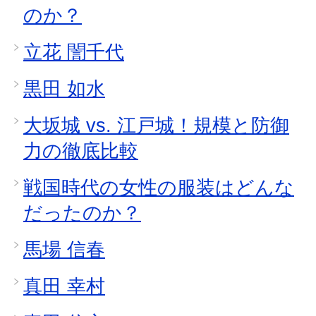
のか？
立花 誾千代
黒田 如水
大坂城 vs. 江戸城！規模と防御
力の徹底比較
戦国時代の女性の服装はどんな
だったのか？
馬場 信春
真田 幸村