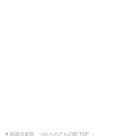
戦国倶楽部 つわものどもの館
TOP