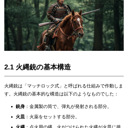
2.1 火縄銃の基本構造
火縄銃は「マッチロック式」と呼ばれる仕組みで作動しま
す。火縄銃の基本的な構造は以下のようなものでした：
銃身
：金属製の筒で、弾丸が発射される部分。
火皿
：火薬をセットする部分。
火縄
：点火用の縄。火がつけられた火縄が火皿に接