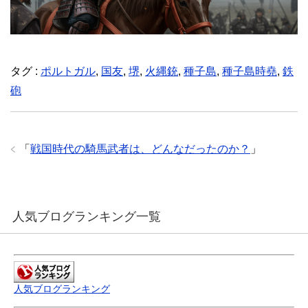
タグ :
ポルトガル
,
国友
,
堺
,
火縄銃
,
種子島
,
種子島時堯
,
鉄
砲
「
戦国時代の騎馬武者は、どんなだったのか？
」
人気ブログランキング一覧
人気ブログランキング