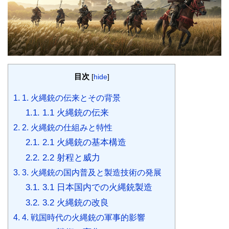
k
p
e
r
目次
[
hide
]
1.
1. 火縄銃の伝来とその背景
1.1.
1.1 火縄銃の伝来
2.
2. 火縄銃の仕組みと特性
2.1.
2.1 火縄銃の基本構造
2.2.
2.2 射程と威力
3.
3. 火縄銃の国内普及と製造技術の発展
3.1.
3.1 日本国内での火縄銃製造
3.2.
3.2 火縄銃の改良
4.
4. 戦国時代の火縄銃の軍事的影響