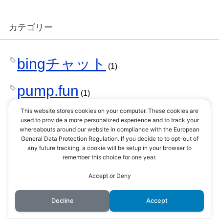
カテゴリー
bingチャット
(1)
pump.fun
(1)
Sengokucoin
This website stores cookies on your computer. These cookies are
(3)
used to provide a more personalized experience and to track your
whereabouts around our website in compliance with the European
【動画】
General Data Protection Regulation. If you decide to to opt-out of
(12)
any future tracking, a cookie will be setup in your browser to
remember this choice for one year.
【大河ドラマ】
(3)
Accept or Deny
おまじない
(1)
Decline
Accept