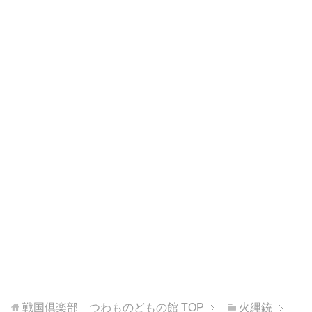
戦国倶楽部 つわものどもの館
TOP
火縄銃