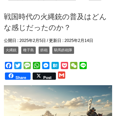
戦国時代の火縄銃の普及はどん
な感じだったのか？
公開日 :
2025年2月5日
/ 更新日 :
2025年2月14日
火縄銃
種子島
鉄砲
騎馬鉄砲隊
F
T
M
W
M
H
P
W
L
a
w
e
h
e
a
o
e
i
G
Share
Post
c
i
s
a
s
t
c
C
n
m
e
t
s
t
s
e
k
h
e
a
b
t
a
s
e
n
e
a
i
o
e
g
A
n
a
t
t
l
o
r
e
p
g