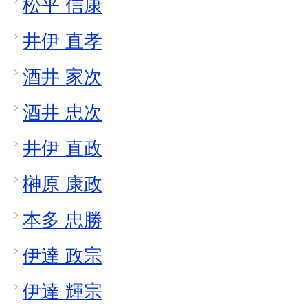
松平 信康
井伊 直孝
酒井 家次
酒井 忠次
井伊 直政
榊原 康政
本多 忠勝
伊達 政宗
伊達 輝宗