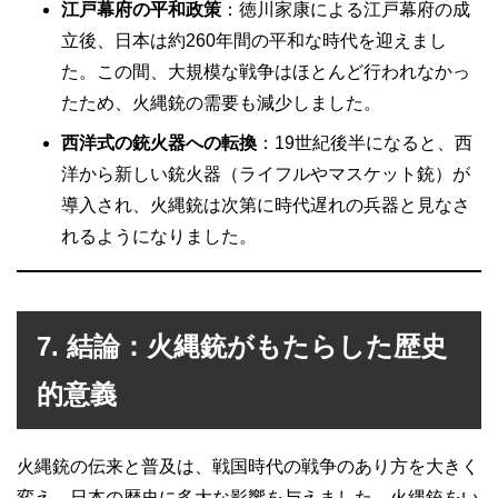
江戸幕府の平和政策
：徳川家康による江戸幕府の成
立後、日本は約260年間の平和な時代を迎えまし
た。この間、大規模な戦争はほとんど行われなかっ
たため、火縄銃の需要も減少しました。
西洋式の銃火器への転換
：19世紀後半になると、西
洋から新しい銃火器（ライフルやマスケット銃）が
導入され、火縄銃は次第に時代遅れの兵器と見なさ
れるようになりました。
7. 結論：火縄銃がもたらした歴史
的意義
火縄銃の伝来と普及は、戦国時代の戦争のあり方を大きく
変え、日本の歴史に多大な影響を与えました。火縄銃をい