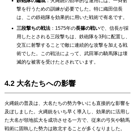
鉄砲隊の編成
：火縄銃の効率的な運用には、一斉射
撃を行うための訓練が必要でした。特に織田信長
は、この鉄砲隊を効果的に用いた戦術で有名です。
三段撃ちの戦法
：1575年の
長篠の戦い
で、信長が採
用したとされる三段撃ちは、鉄砲隊を3列に配置し、
交互に射撃することで敵に連続的な攻撃を加える戦
術でした。この戦法によって、武田軍の騎馬隊は壊
滅的な被害を受けたとされています。
4.2 大名たちへの影響
火縄銃の普及は、大名たちの勢力争いにも直接的な影響を
及ぼしました。火縄銃をいち早く導入し、効果的に活用し
た大名が領地拡大を成功させる一方で、従来の弓矢や騎馬
戦術に固執した勢力は敗北することが多くなりました。