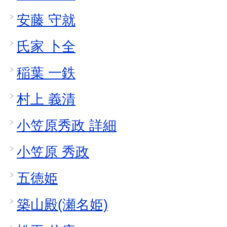
安藤 守就
氏家 卜全
稲葉 一鉄
村上 義清
小笠原秀政 詳細
小笠原 秀政
五徳姫
築山殿(瀬名姫)