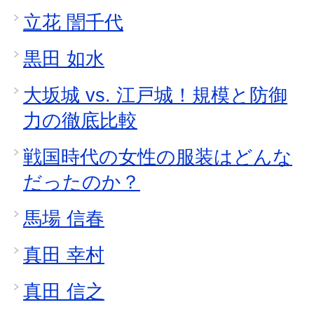
立花 誾千代
黒田 如水
大坂城 vs. 江戸城！規模と防御
力の徹底比較
戦国時代の女性の服装はどんな
だったのか？
馬場 信春
真田 幸村
真田 信之