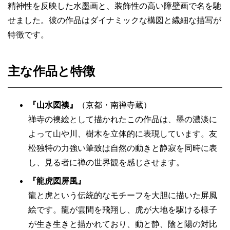
精神性を反映した水墨画と、装飾性の高い障壁画で名を馳
せました。彼の作品はダイナミックな構図と繊細な描写が
特徴です。
主な作品と特徴
『山水図襖』
（京都・南禅寺蔵）
禅寺の襖絵として描かれたこの作品は、墨の濃淡に
よって山や川、樹木を立体的に表現しています。友
松独特の力強い筆致は自然の動きと静寂を同時に表
し、見る者に禅の世界観を感じさせます。
『龍虎図屏風』
龍と虎という伝統的なモチーフを大胆に描いた屏風
絵です。龍が雲間を飛翔し、虎が大地を駆ける様子
が生き生きと描かれており、動と静、陰と陽の対比