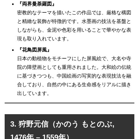
『両界曼荼羅図』
密教的なテーマを描いたこの作品では、厳格な構図
と精緻な装飾が特徴的です。水墨画の技法を基盤と
しながらも、金泥や色彩を用いることで華やかな表
現も取り入れています。
『花鳥図屏風』
日本の動植物をモチーフにした屏風絵で、大名や寺
院の障壁画としても重用されました。大和絵の伝統
に基づきつつも、中国絵画の写実的な表現技法を融
合しており、自然の中にある生命感をリアルに描き
出しています。
3. 狩野元信（かのう もとのぶ,
1476年 – 1559年）