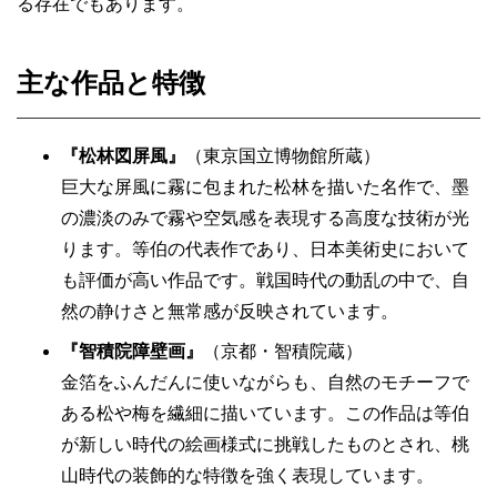
る存在でもあります。
主な作品と特徴
『松林図屏風』
（東京国立博物館所蔵）
巨大な屏風に霧に包まれた松林を描いた名作で、墨
の濃淡のみで霧や空気感を表現する高度な技術が光
ります。等伯の代表作であり、日本美術史において
も評価が高い作品です。戦国時代の動乱の中で、自
然の静けさと無常感が反映されています。
『智積院障壁画』
（京都・智積院蔵）
金箔をふんだんに使いながらも、自然のモチーフで
ある松や梅を繊細に描いています。この作品は等伯
が新しい時代の絵画様式に挑戦したものとされ、桃
山時代の装飾的な特徴を強く表現しています。