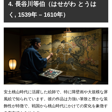
4. 長谷川等伯（はせがわ とうは
く, 1539年 – 1610年）
安土桃山時代に活躍した絵師で、特に障壁画や大規模な屏
風絵で知られています。彼の作品は力強い筆致と豊かな装
飾性が特徴で、戦国から桃山時代にかけての変化を象徴す