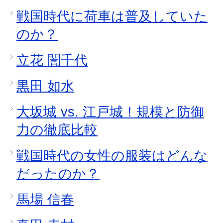
戦国時代に荷車は普及していた
のか？
立花 誾千代
黒田 如水
大坂城 vs. 江戸城！規模と防御
力の徹底比較
戦国時代の女性の服装はどんな
だったのか？
馬場 信春