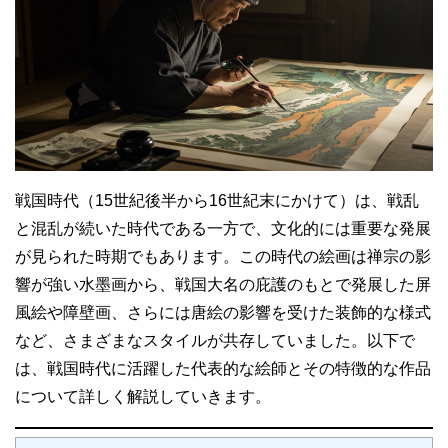
o
e
g
A
n
a
t
t
l
o
r
e
p
g
k
p
e
r
戦国時代（15世紀後半から16世紀末にかけて）は、戦乱
と混乱が続いた時代である一方で、文化的には重要な発展
が見られた時期でもあります。この時代の絵画は禅宗の影
響が強い水墨画から、戦国大名の庇護のもとで発展した屏
風絵や障壁画、さらには唐絵の影響を受けた装飾的な様式
など、さまざまなスタイルが共存していました。以下で
は、戦国時代に活躍した代表的な絵師とその特徴的な作品
について詳しく解説していきます。