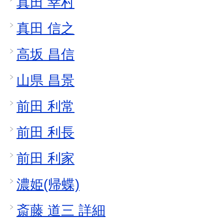
真田 幸村
真田 信之
高坂 昌信
山県 昌景
前田 利常
前田 利長
前田 利家
濃姫(帰蝶)
斎藤 道三 詳細