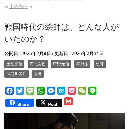
土佐光信
戦国時代の絵師は、どんな人が
いたのか？
公開日 :
2025年2月9日
/ 更新日 :
2025年2月14日
土佐光信
海北友松
狩野元信
狩野派
絵師
長谷川等伯
雪舟
F
T
M
W
M
H
P
W
L
a
w
e
h
e
a
o
e
i
G
Share
Post
c
i
s
a
s
t
c
C
n
m
e
t
s
t
s
e
k
h
e
a
b
t
a
s
e
n
e
a
i