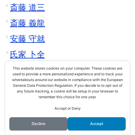
斎藤 道三
斎藤 義龍
安藤 守就
氏家 卜全
稲葉 一鉄
This website stores cookies on your computer. These cookies are
used to provide a more personalized experience and to track your
whereabouts around our website in compliance with the European
村上 義清
General Data Protection Regulation. If you decide to to opt-out of
any future tracking, a cookie will be setup in your browser to
remember this choice for one year.
小笠原秀政 詳細
Accept or Deny
小笠原 秀政
Decline
Accept
五徳姫