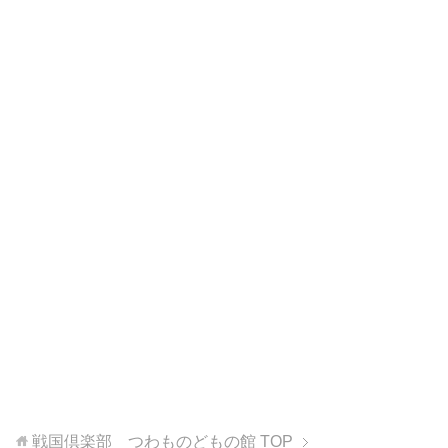
戦国倶楽部 つわものどもの館
TOP