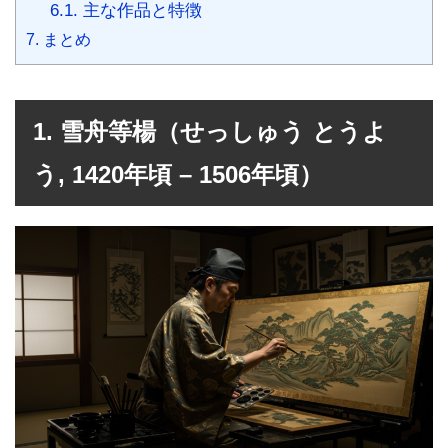
6.1.
主な作品と特徴
7.
まとめ
1. 雪舟等楊（せっしゅう とうよ
う, 1420年頃 – 1506年頃）