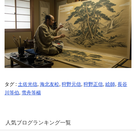
タグ :
土佐光信
,
海北友松
,
狩野元信
,
狩野正信
,
絵師
,
長谷
川等伯
,
雪舟等楊
人気ブログランキング一覧