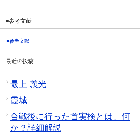
■参考文献
■参考文献
最近の投稿
最上 義光
霞城
合戦後に行った首実検とは、何
か？詳細解説