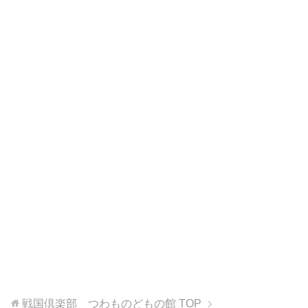
戦国倶楽部 つわものどもの館
TOP