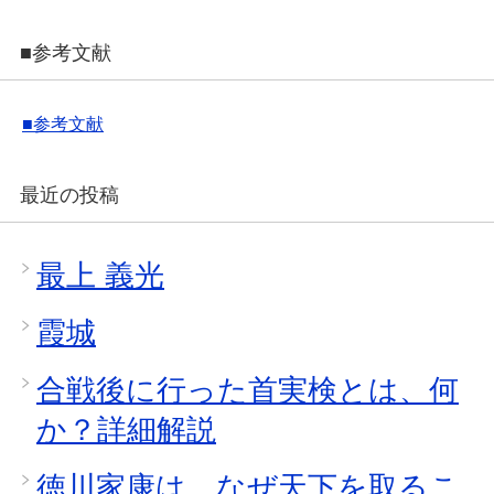
■参考文献
■参考文献
最近の投稿
最上 義光
霞城
合戦後に行った首実検とは、何
か？詳細解説
徳川家康は、なぜ天下を取るこ