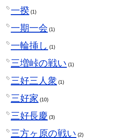
一揆
(1)
一期一会
(1)
一輪挿し
(1)
三増峠の戦い
(1)
三好三人衆
(1)
三好家
(10)
三好長慶
(3)
三方ヶ原の戦い
(2)