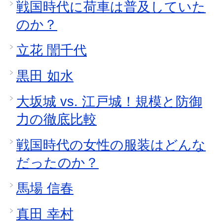
戦国時代に荷車は普及していた
のか？
立花 誾千代
黒田 如水
大坂城 vs. 江戸城！規模と防御
力の徹底比較
戦国時代の女性の服装はどんな
だったのか？
馬場 信春
真田 幸村