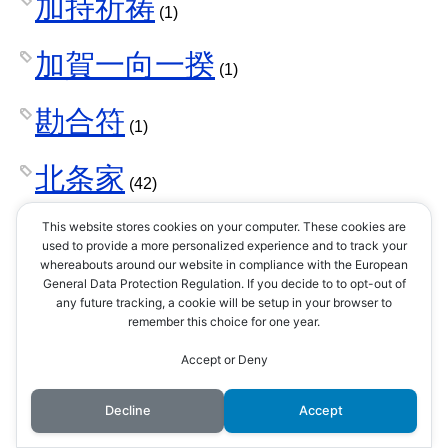
加持祈祷
(1)
加賀一向一揆
(1)
勘合符
(1)
北条家
(42)
北条早雲
This website stores cookies on your computer. These cookies are
(1)
used to provide a more personalized experience and to track your
whereabouts around our website in compliance with the European
北条氏康
General Data Protection Regulation. If you decide to to opt-out of
(8)
any future tracking, a cookie will be setup in your browser to
remember this choice for one year.
北条氏政
(4)
Accept or Deny
北条氏照
Decline
Accept
(3)