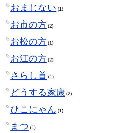
おまじない
(1)
お市の方
(2)
お松の方
(1)
お江の方
(2)
さらし首
(1)
どうする家康
(2)
ひこにゃん
(1)
まつ
(1)