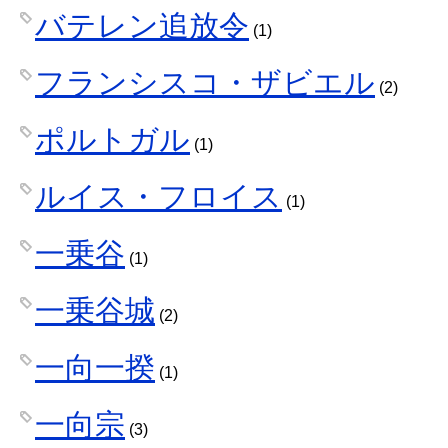
バテレン追放令
(1)
フランシスコ・ザビエル
(2)
ポルトガル
(1)
ルイス・フロイス
(1)
一乗谷
(1)
一乗谷城
(2)
一向一揆
(1)
一向宗
(3)