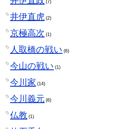
井伊直政
(7)
井伊直虎
(2)
京極高次
(1)
人取橋の戦い
(6)
今山の戦い
(1)
今川家
(14)
今川義元
(6)
仏教
(1)