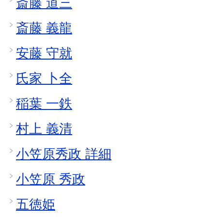
斎藤 道三
斎藤 義龍
安藤 守就
氏家 卜全
稲葉 一鉄
村上 義清
小笠原秀政 詳細
小笠原 秀政
五徳姫