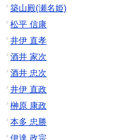
築山殿(瀬名姫)
松平 信康
井伊 直孝
酒井 家次
酒井 忠次
井伊 直政
榊原 康政
本多 忠勝
伊達 政宗