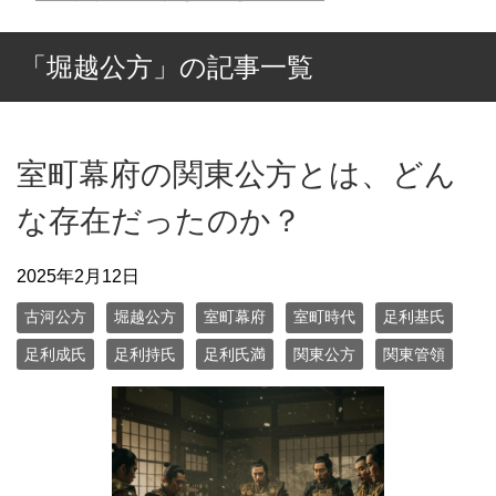
「堀越公方」の記事一覧
室町幕府の関東公方とは、どん
な存在だったのか？
2025年2月12日
古河公方
堀越公方
室町幕府
室町時代
足利基氏
足利成氏
足利持氏
足利氏満
関東公方
関東管領