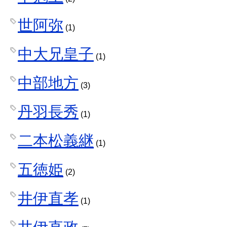
世阿弥
(1)
中大兄皇子
(1)
中部地方
(3)
丹羽長秀
(1)
二本松義継
(1)
五徳姫
(2)
井伊直孝
(1)