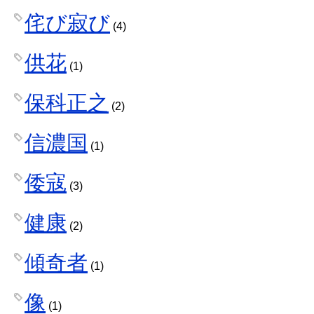
侘び寂び
(4)
供花
(1)
保科正之
(2)
信濃国
(1)
倭寇
(3)
健康
(2)
傾奇者
(1)
像
(1)