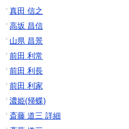
真田 信之
高坂 昌信
山県 昌景
前田 利常
前田 利長
前田 利家
濃姫(帰蝶)
斎藤 道三 詳細