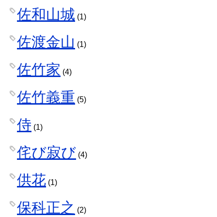
佐和山城
(1)
佐渡金山
(1)
佐竹家
(4)
佐竹義重
(5)
侍
(1)
侘び寂び
(4)
供花
(1)
保科正之
(2)