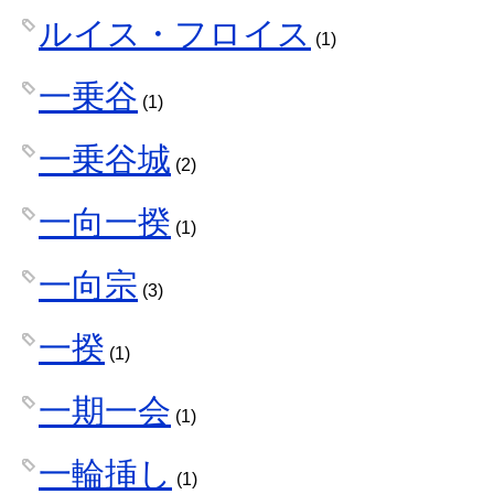
ルイス・フロイス
(1)
一乗谷
(1)
一乗谷城
(2)
一向一揆
(1)
一向宗
(3)
一揆
(1)
一期一会
(1)
一輪挿し
(1)