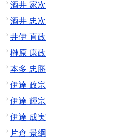
酒井 家次
酒井 忠次
井伊 直政
榊原 康政
本多 忠勝
伊達 政宗
伊達 輝宗
伊達 成実
片倉 景綱