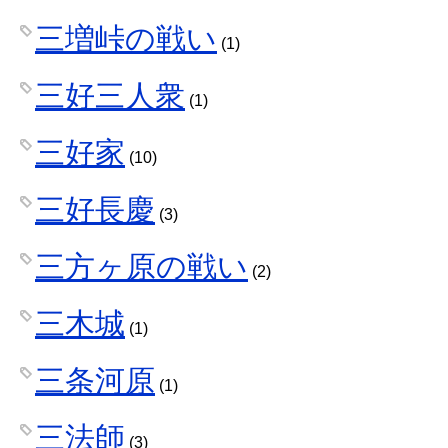
三増峠の戦い
(1)
三好三人衆
(1)
三好家
(10)
三好長慶
(3)
三方ヶ原の戦い
(2)
三木城
(1)
三条河原
(1)
三法師
(3)