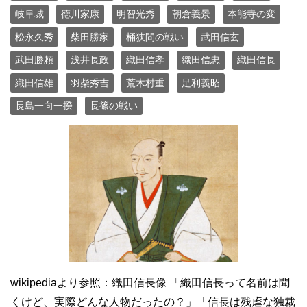
岐阜城
徳川家康
明智光秀
朝倉義景
本能寺の変
松永久秀
柴田勝家
桶狭間の戦い
武田信玄
武田勝頼
浅井長政
織田信孝
織田信忠
織田信長
織田信雄
羽柴秀吉
荒木村重
足利義昭
長島一向一揆
長篠の戦い
wikipediaより参照：織田信長像 「織田信長って名前は聞
くけど、実際どんな人物だったの？」「信長は残虐な独裁