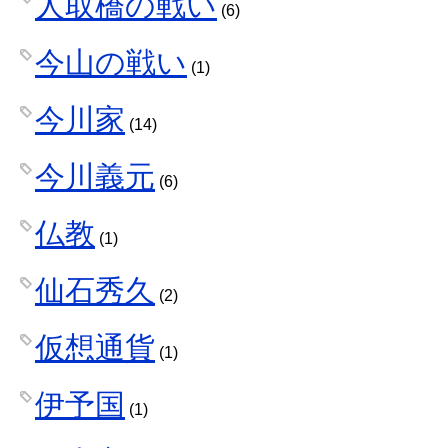
人取橋の戦い
(6)
今山の戦い
(1)
今川家
(14)
今川義元
(6)
仏教
(1)
仙石秀久
(2)
仮想通貨
(1)
伊予国
(1)