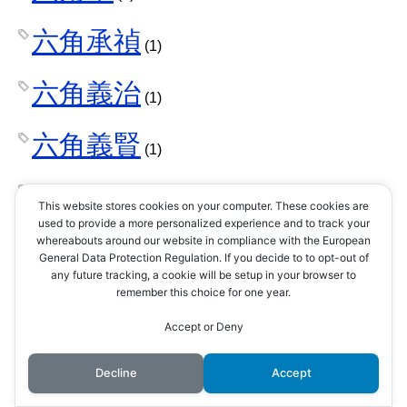
六角承禎
(1)
六角義治
(1)
六角義賢
(1)
兵法
(1)
This website stores cookies on your computer. These cookies are
used to provide a more personalized experience and to track your
兵法書
whereabouts around our website in compliance with the European
(1)
General Data Protection Regulation. If you decide to to opt-out of
any future tracking, a cookie will be setup in your browser to
兵站
remember this choice for one year.
(1)
Accept or Deny
兵糧
(1)
Decline
Accept
内藤昌豊