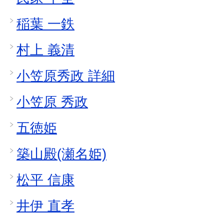
稲葉 一鉄
村上 義清
小笠原秀政 詳細
小笠原 秀政
五徳姫
築山殿(瀬名姫)
松平 信康
井伊 直孝