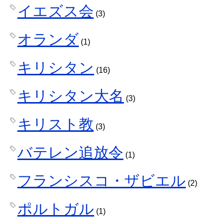
イエズス会
(3)
オランダ
(1)
キリシタン
(16)
キリシタン大名
(3)
キリスト教
(3)
バテレン追放令
(1)
フランシスコ・ザビエル
(2)
ポルトガル
(1)