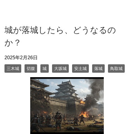
城が落城したら、どうなるの
か？
2025年2月26日
三木城
切腹
城
大坂城
安土城
落城
鳥取城