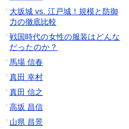
大坂城 vs. 江戸城！規模と防御
力の徹底比較
戦国時代の女性の服装はどんな
だったのか？
馬場 信春
真田 幸村
真田 信之
高坂 昌信
山県 昌景