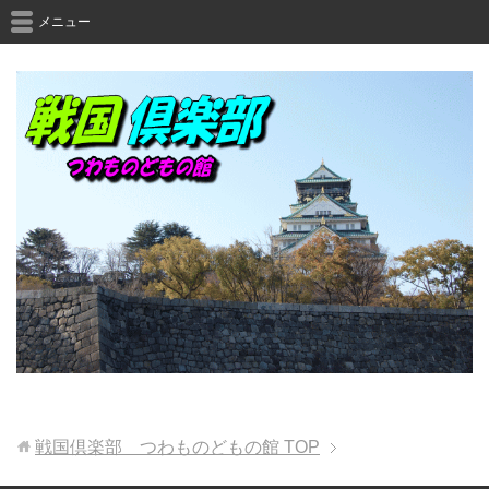
メニュー
戦国倶楽部 つわものどもの館
TOP