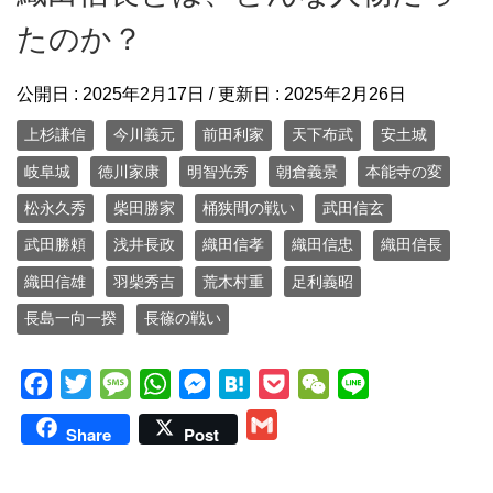
たのか？
公開日 :
2025年2月17日
/ 更新日 :
2025年2月26日
上杉謙信
今川義元
前田利家
天下布武
安土城
岐阜城
徳川家康
明智光秀
朝倉義景
本能寺の変
松永久秀
柴田勝家
桶狭間の戦い
武田信玄
武田勝頼
浅井長政
織田信孝
織田信忠
織田信長
織田信雄
羽柴秀吉
荒木村重
足利義昭
長島一向一揆
長篠の戦い
F
T
M
W
M
H
P
W
L
a
w
e
h
e
a
o
e
i
G
Share
Post
c
i
s
a
s
t
c
C
n
m
e
t
s
t
s
e
k
h
e
a