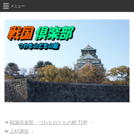
メニュー
戦国倶楽部 つわものどもの館
TOP
上杉謙信