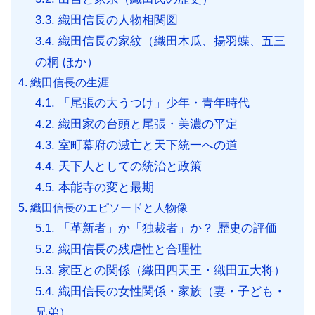
3.3.
織田信長の人物相関図
3.4.
織田信長の家紋（織田木瓜、揚羽蝶、五三
の桐 ほか）
4.
織田信長の生涯
4.1.
「尾張の大うつけ」少年・青年時代
4.2.
織田家の台頭と尾張・美濃の平定
4.3.
室町幕府の滅亡と天下統一への道
4.4.
天下人としての統治と政策
4.5.
本能寺の変と最期
5.
織田信長のエピソードと人物像
5.1.
「革新者」か「独裁者」か？ 歴史の評価
5.2.
織田信長の残虐性と合理性
5.3.
家臣との関係（織田四天王・織田五大将）
5.4.
織田信長の女性関係・家族（妻・子ども・
兄弟）