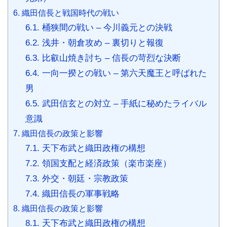
6.
織田信長と戦国時代の戦い
6.1.
桶狭間の戦い – 今川義元との決戦
6.2.
浅井・朝倉攻め – 裏切りと報復
6.3.
比叡山焼き討ち – 信長の苛烈な決断
6.4.
一向一揆との戦い – 第六天魔王と呼ばれた
男
6.5.
武田信玄との対立 – 手紙に秘めたライバル
意識
7.
織田信長の政策と影響
7.1.
天下布武と織田政権の構想
7.2.
領国支配と経済政策（楽市楽座）
7.3.
外交・朝廷・宗教政策
7.4.
織田信長の軍事戦略
8.
織田信長の政策と影響
8.1.
天下布武と織田政権の構想