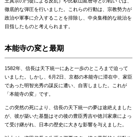
土真宗の門徒による反乱）や比叡山延暦寺との戦いでは、
徹底的な弾圧を行いました。これらの行動は、宗教勢力が
政治や軍事に介入することを排除し、中央集権的な統治を
目指したものと考えられます。
本能寺の変と最期
1582年、信長は天下統一にあと一歩のところまで迫って
いました。しかし、6月2日、京都の本能寺に滞在中、家臣
であった明智光秀の謀反に遭い、自害しました。これが
「本能寺の変」です。
この突然の死により、信長の天下統一の夢は途絶えました
が、彼が築いた基盤はその後の豊臣秀吉や徳川家康によっ
て受け継がれ、日本の歴史に大きな影響を与えました。