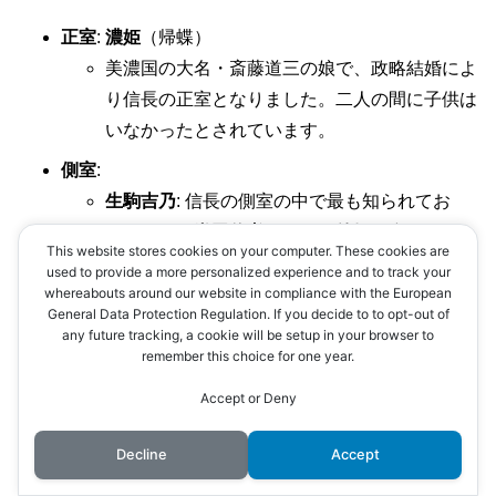
正室
:
濃姫
（帰蝶）
美濃国の大名・斎藤道三の娘で、政略結婚によ
り信長の正室となりました。二人の間に子供は
いなかったとされています。
側室
:
生駒吉乃
: 信長の側室の中で最も知られてお
り、三男の
織田信孝
や長女の
徳姫
を産みまし
This website stores cookies on your computer. These cookies are
た。
used to provide a more personalized experience and to track your
whereabouts around our website in compliance with the European
坂氏
: 次男の
織田信雄
を産んだとされていま
General Data Protection Regulation. If you decide to to opt-out of
す。
any future tracking, a cookie will be setup in your browser to
remember this choice for one year.
子供たち
:
Accept or Deny
織田信忠
: 長男であり、信長の後継者と目され
ていましたが、本能寺の変で共に命を落としま
Decline
Accept
した。