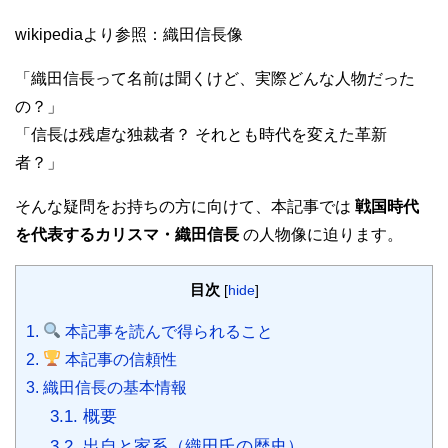
b
t
a
s
e
n
e
a
i
wikipediaより参照：織田信長像
o
e
g
A
n
a
t
t
l
o
r
e
p
g
「織田信長って名前は聞くけど、実際どんな人物だった
k
p
e
の？」
r
「信長は残虐な独裁者？ それとも時代を変えた革新
者？」
そんな疑問をお持ちの方に向けて、本記事では
戦国時代
を代表するカリスマ・織田信長
の人物像に迫ります。
目次
[
hide
]
1.
本記事を読んで得られること
2.
本記事の信頼性
3.
織田信長の基本情報
3.1.
概要
3.2.
出自と家系（織田氏の歴史）