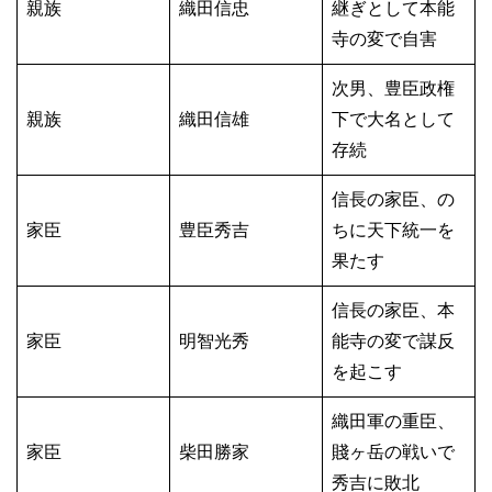
親族
織田信忠
継ぎとして本能
寺の変で自害
次男、豊臣政権
親族
織田信雄
下で大名として
存続
信長の家臣、の
家臣
豊臣秀吉
ちに天下統一を
果たす
信長の家臣、本
家臣
明智光秀
能寺の変で謀反
を起こす
織田軍の重臣、
家臣
柴田勝家
賤ヶ岳の戦いで
秀吉に敗北