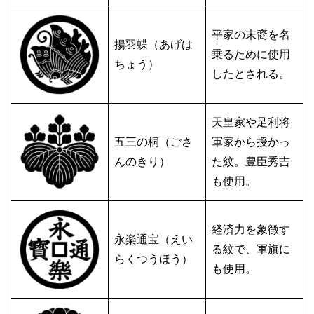
平家の末裔を名
揚羽蝶（あげは
乗るために使用
ちょう）
したとされる。
天皇家や足利将
五三の桐（ごさ
軍家から授かっ
んのきり）
た紋。豊臣秀吉
も使用。
経済力を象徴す
永楽通宝（えい
る紋で、軍旗に
らくつうほう）
も使用。