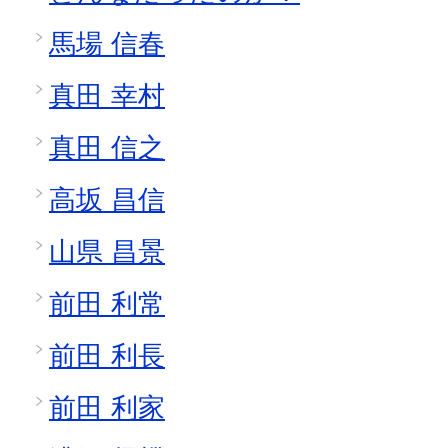
馬場 信春
真田 幸村
真田 信之
高坂 昌信
山県 昌景
前田 利常
前田 利長
前田 利家