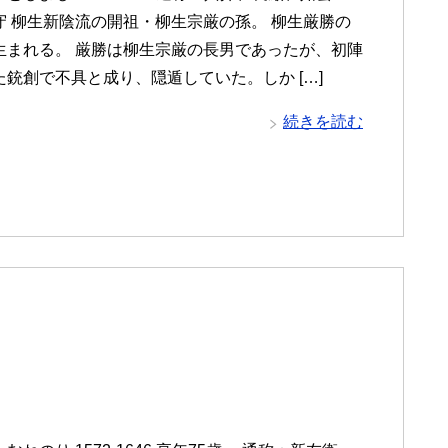
守 柳生新陰流の開祖・柳生宗厳の孫。 柳生厳勝の
生まれる。 厳勝は柳生宗厳の長男であったが、初陣
た銃創で不具と成り、隠遁していた。しか […]
続きを読む