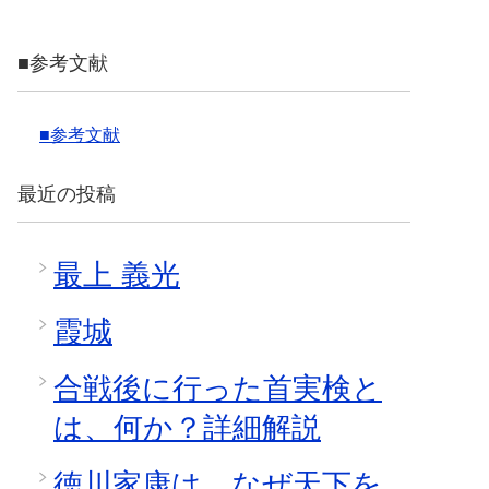
■参考文献
■参考文献
最近の投稿
最上 義光
霞城
合戦後に行った首実検と
は、何か？詳細解説
徳川家康は、なぜ天下を