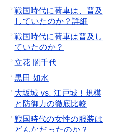
戦国時代に荷車は、普及
していたのか？詳細
戦国時代に荷車は普及し
ていたのか？
立花 誾千代
黒田 如水
大坂城 vs. 江戸城！規模
と防御力の徹底比較
戦国時代の女性の服装は
どんなだったのか？