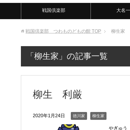
戦国倶楽部
大名
戦国倶楽部 つわものどもの館
TOP
柳生家
「柳生家」の記事一覧
柳生 利厳
2020年1月24日
徳川家
柳生家
やぎゅう 