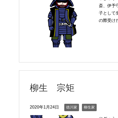
斎、伊予
子として
の際受け
柳生 宗矩
2020年1月24日
徳川家
柳生家