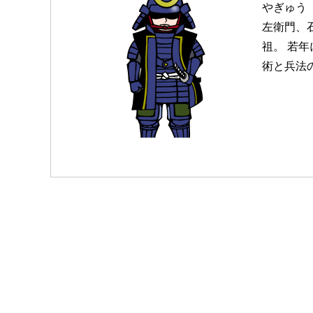
やぎゅう 
左衛門、
祖。 若
術と兵法の