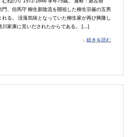
むねのり 1572-1646 享年75歳。 通称：新左衛
衛門、但馬守 柳生新陰流を開祖した柳生宗厳の五男
まれる。 没落気味となっていた柳生家が再び興隆し
川家康に見いだされたからである。 […]
続きを読む