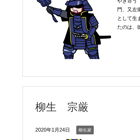
やぎゅう 
門、又左
として生
たのは、徳
柳生 宗厳
2020年1月24日
柳生家