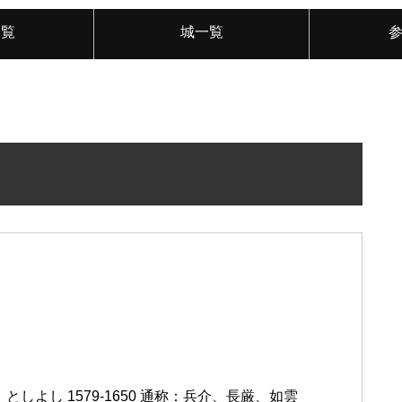
一覧
城一覧
としよし 1579-1650 通称：兵介、長厳、如雲