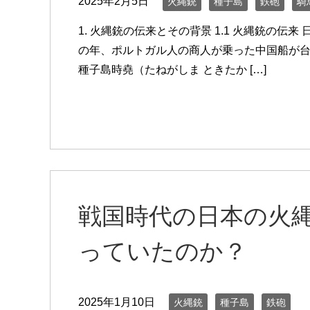
2025年2月5日
火縄銃
種子島
鉄砲
騎
1. 火縄銃の伝来とその背景 1.1 火縄銃の伝
の年、ポルトガル人の商人が乗った中国船が
種子島時堯（たねがしま ときたか […]
戦国時代の日本の火
っていたのか？
2025年1月10日
火縄銃
種子島
鉄砲