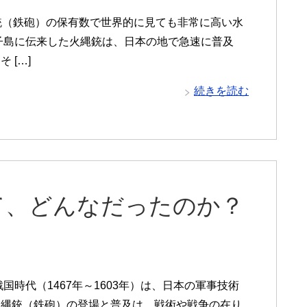
銃（鉄砲）の保有数で世界的に見ても非常に高い水
種子島に伝来した火縄銃は、日本の地で急速に普及
 […]
続きを読む
て、どんなだったのか？
時代（1467年～1603年）は、日本の軍事技術
火縄銃（鉄砲）の登場と普及は、戦術や戦争の在り