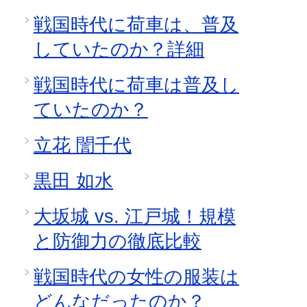
戦国時代に荷車は、普及
していたのか？詳細
戦国時代に荷車は普及し
ていたのか？
立花 誾千代
黒田 如水
大坂城 vs. 江戸城！規模
と防御力の徹底比較
戦国時代の女性の服装は
どんなだったのか？