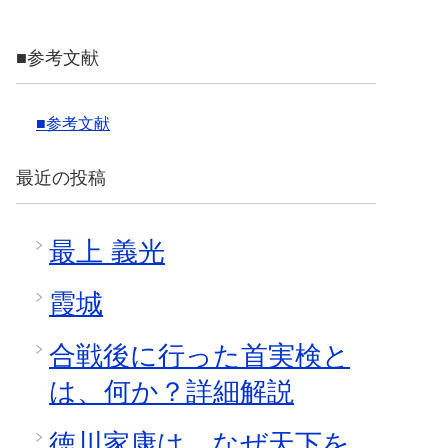
■参考文献
■参考文献
最近の投稿
最上 義光
霞城
合戦後に行った首実検と
は、何か？詳細解説
徳川家康は、なぜ天下を