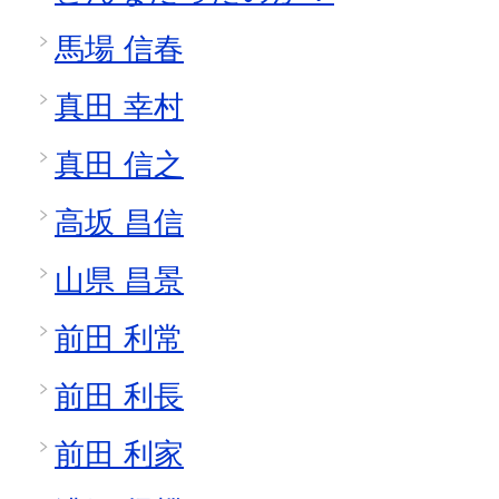
馬場 信春
真田 幸村
真田 信之
高坂 昌信
山県 昌景
前田 利常
前田 利長
前田 利家