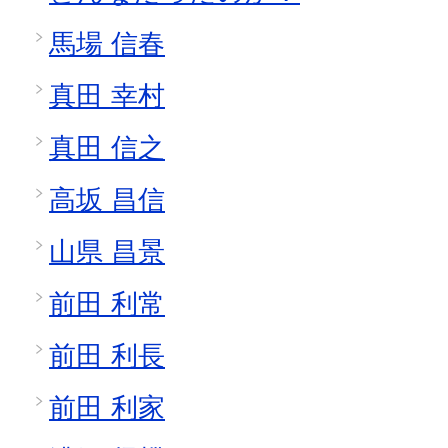
馬場 信春
真田 幸村
真田 信之
高坂 昌信
山県 昌景
前田 利常
前田 利長
前田 利家