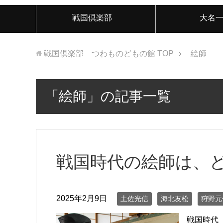
戦国倶楽部
大名
戦国倶楽部 つわものどもの館
TOP
絵師
「絵師」の記事一覧
戦国時代の絵師は、
2025年2月9日
土佐光信
海北友松
狩野元
戦国時代