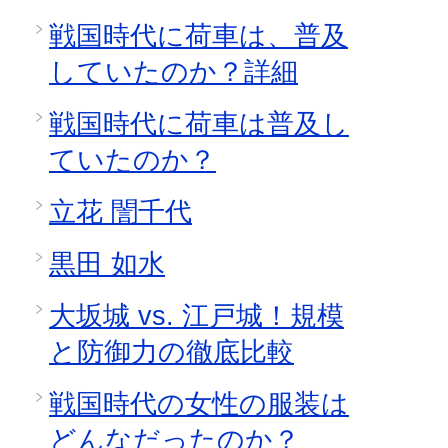
戦国時代に荷車は、普及
していたのか？詳細
戦国時代に荷車は普及し
ていたのか？
立花 誾千代
黒田 如水
大坂城 vs. 江戸城！規模
と防御力の徹底比較
戦国時代の女性の服装は
どんなだったのか？