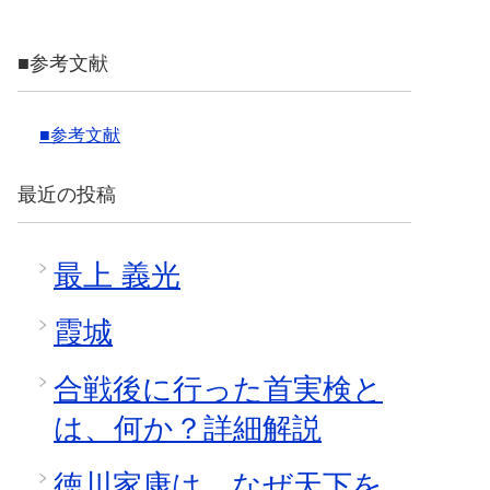
■参考文献
■参考文献
最近の投稿
最上 義光
霞城
合戦後に行った首実検と
は、何か？詳細解説
徳川家康は、なぜ天下を