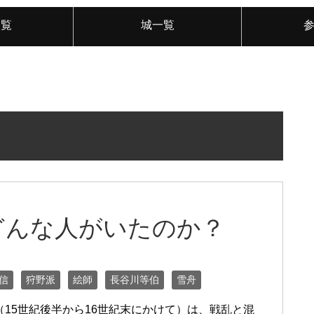
一覧
城一覧
どんな人がいたのか？
信
狩野派
絵師
長谷川等伯
雪舟
（15世紀後半から16世紀末にかけて）は、戦乱と混