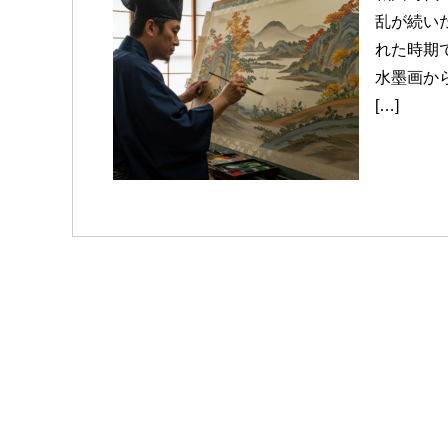
乱が続い
れた時期
水墨画か
[…]