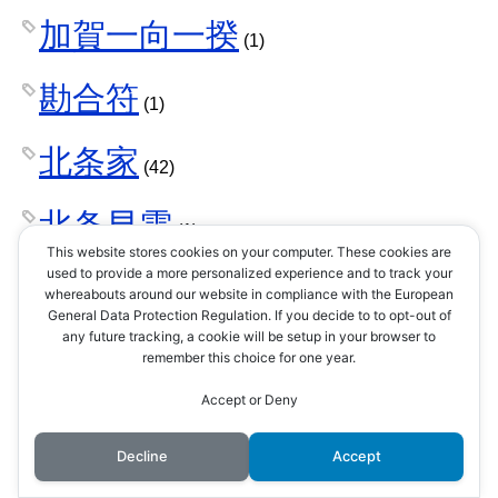
加賀一向一揆
(1)
勘合符
(1)
北条家
(42)
北条早雲
(1)
This website stores cookies on your computer. These cookies are
used to provide a more personalized experience and to track your
北条氏康
(8)
whereabouts around our website in compliance with the European
General Data Protection Regulation. If you decide to to opt-out of
any future tracking, a cookie will be setup in your browser to
北条氏政
(4)
remember this choice for one year.
Accept or Deny
北条氏照
(3)
Decline
Accept
北条氏直
(2)