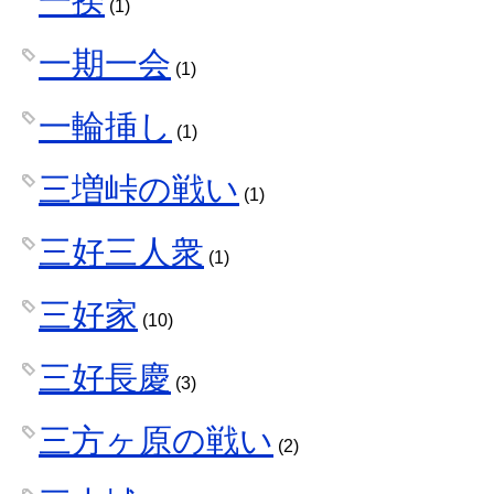
(1)
一期一会
(1)
一輪挿し
(1)
三増峠の戦い
(1)
三好三人衆
(1)
三好家
(10)
三好長慶
(3)
三方ヶ原の戦い
(2)