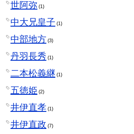
世阿弥
(1)
中大兄皇子
(1)
中部地方
(3)
丹羽長秀
(1)
二本松義継
(1)
五徳姫
(2)
井伊直孝
(1)
井伊直政
(7)