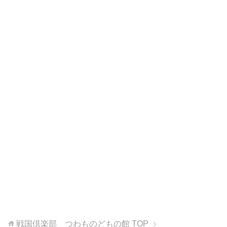
戦国倶楽部 つわものどもの館
TOP