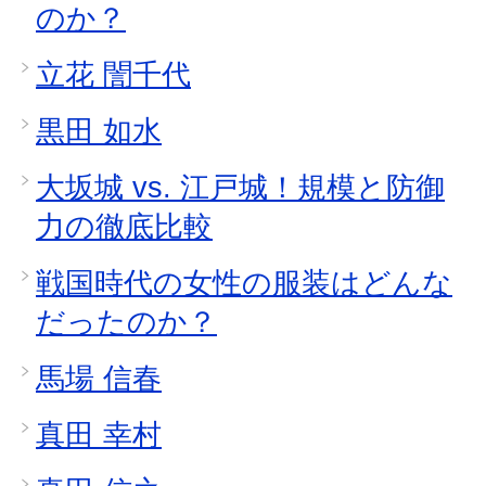
のか？
立花 誾千代
黒田 如水
大坂城 vs. 江戸城！規模と防御
力の徹底比較
戦国時代の女性の服装はどんな
だったのか？
馬場 信春
真田 幸村