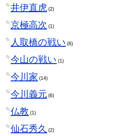
井伊直虎
(2)
京極高次
(1)
人取橋の戦い
(6)
今山の戦い
(1)
今川家
(14)
今川義元
(6)
仏教
(1)
仙石秀久
(2)