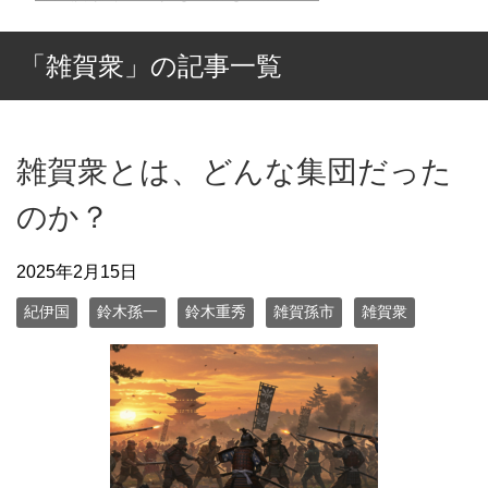
「雑賀衆」の記事一覧
雑賀衆とは、どんな集団だった
のか？
2025年2月15日
紀伊国
鈴木孫一
鈴木重秀
雑賀孫市
雑賀衆