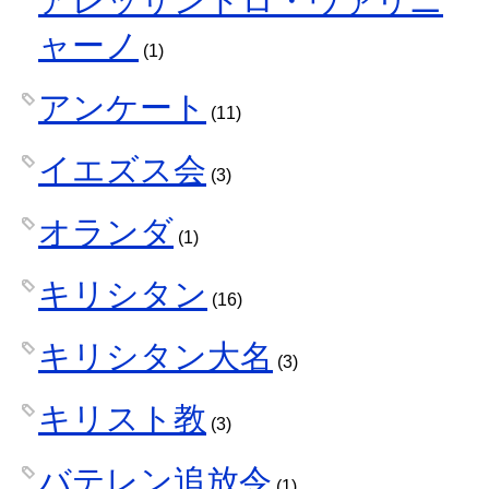
ャーノ
(1)
アンケート
(11)
イエズス会
(3)
オランダ
(1)
キリシタン
(16)
キリシタン大名
(3)
キリスト教
(3)
バテレン追放令
(1)