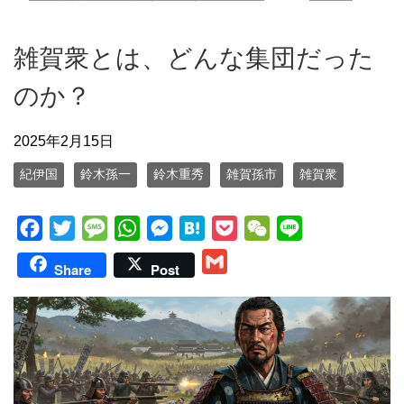
雑賀衆とは、どんな集団だった
のか？
2025年2月15日
紀伊国
鈴木孫一
鈴木重秀
雑賀孫市
雑賀衆
F
T
M
W
M
H
P
W
L
a
w
e
h
e
a
o
e
i
G
Share
Post
c
i
s
a
s
t
c
C
n
m
e
t
s
t
s
e
k
h
e
a
b
t
a
s
e
n
e
a
i
o
e
g
A
n
a
t
t
l
o
r
e
p
g