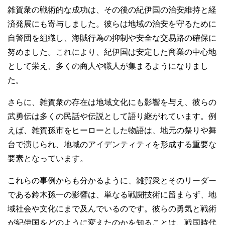
雑賀衆の戦術的な成功は、その後の紀伊国の治安維持と経
済発展にも寄与しました。彼らは地域の治安を守るために
自警団を組織し、海賊行為の抑制や安全な交易路の確保に
努めました。これにより、紀伊国は安定した商業の中心地
として栄え、多くの商人や職人が集まるようになりまし
た。
さらに、雑賀衆の存在は地域文化にも影響を与え、彼らの
武勇伝は多くの民話や伝説として語り継がれています。例
えば、雑賀孫市をヒーローとした物語は、地元の祭りや舞
台で演じられ、地域のアイデンティティを形成する重要な
要素となっています。
これらの事例からも分かるように、雑賀衆とそのリーダー
である鈴木孫一の影響は、単なる戦闘技術に留まらず、地
域社会や文化にまで及んでいるのです。彼らの勇気と戦術
が紀伊国をどのように変えたのかを知ることは、戦国時代