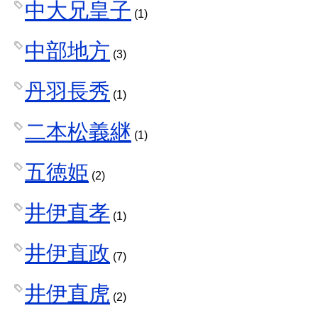
中大兄皇子
(1)
中部地方
(3)
丹羽長秀
(1)
二本松義継
(1)
五徳姫
(2)
井伊直孝
(1)
井伊直政
(7)
井伊直虎
(2)