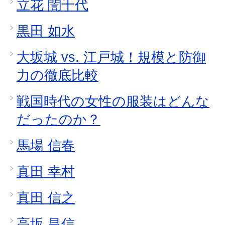
立花 誾千代
黒田 如水
大坂城 vs. 江戸城！規模と防御
力の徹底比較
戦国時代の女性の服装はどんな
だったのか？
馬場 信春
真田 幸村
真田 信之
高坂 昌信