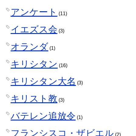
アンケート
(11)
イエズス会
(3)
オランダ
(1)
キリシタン
(16)
キリシタン大名
(3)
キリスト教
(3)
バテレン追放令
(1)
フランシスコ・ザビエル
(2)