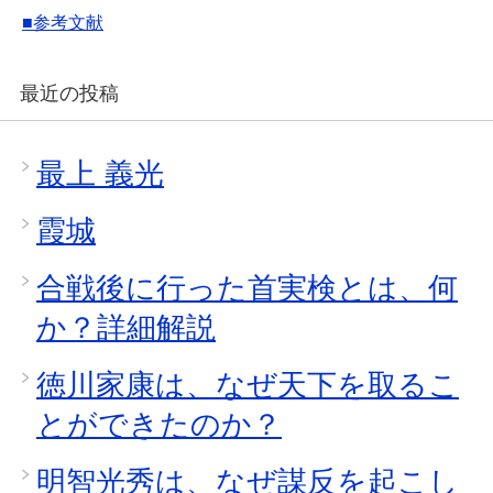
■参考文献
最近の投稿
最上 義光
霞城
合戦後に行った首実検とは、何
か？詳細解説
徳川家康は、なぜ天下を取るこ
とができたのか？
明智光秀は、なぜ謀反を起こし