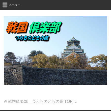
メニュー
戦国倶楽部 つわものどもの館
TOP