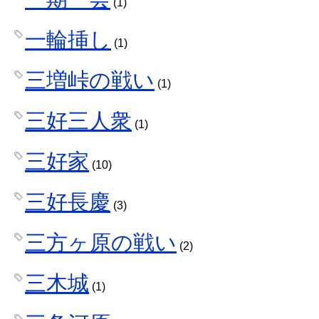
(1)
一輪挿し
(1)
三増峠の戦い
(1)
三好三人衆
(1)
三好家
(10)
三好長慶
(3)
三方ヶ原の戦い
(2)
三木城
(1)