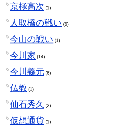
京極高次
(1)
人取橋の戦い
(6)
今山の戦い
(1)
今川家
(14)
今川義元
(6)
仏教
(1)
仙石秀久
(2)
仮想通貨
(1)