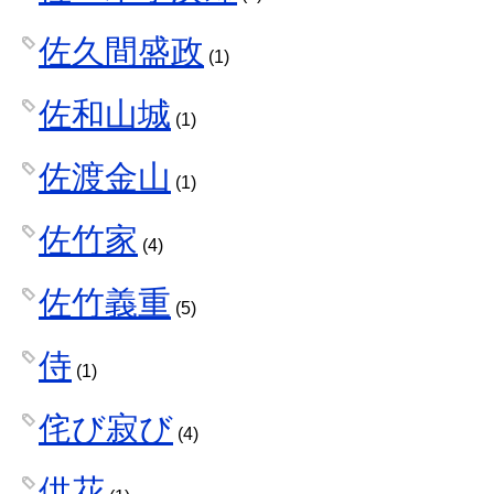
佐久間盛政
(1)
佐和山城
(1)
佐渡金山
(1)
佐竹家
(4)
佐竹義重
(5)
侍
(1)
侘び寂び
(4)
供花