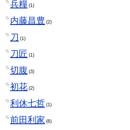
兵糧
(1)
内藤昌豊
(2)
刀
(1)
刀匠
(1)
切腹
(3)
初花
(2)
利休七哲
(1)
前田利家
(6)