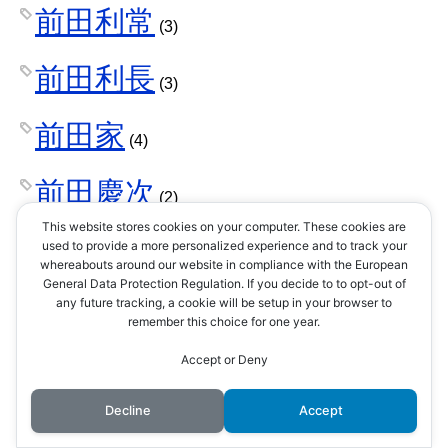
前田利常
(3)
前田利長
(3)
前田家
(4)
前田慶次
(2)
This website stores cookies on your computer. These cookies are
剣術
used to provide a more personalized experience and to track your
(1)
whereabouts around our website in compliance with the European
General Data Protection Regulation. If you decide to to opt-out of
剣豪
any future tracking, a cookie will be setup in your browser to
(3)
remember this choice for one year.
加持祈祷
Accept or Deny
(1)
Decline
Accept
加賀一向一揆
(1)