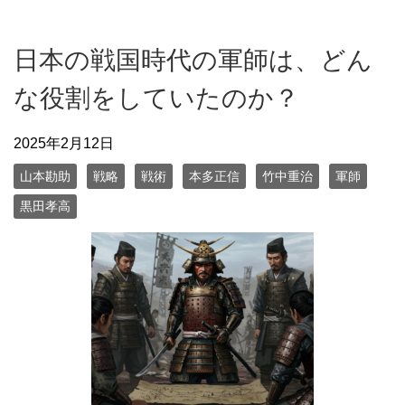
日本の戦国時代の軍師は、どん
な役割をしていたのか？
2025年2月12日
山本勘助
戦略
戦術
本多正信
竹中重治
軍師
黒田孝高