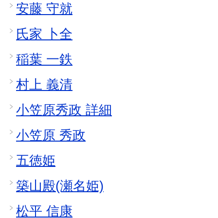
安藤 守就
氏家 卜全
稲葉 一鉄
村上 義清
小笠原秀政 詳細
小笠原 秀政
五徳姫
築山殿(瀬名姫)
松平 信康