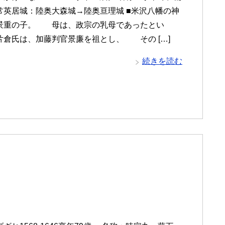
常英居城：陸奥大森城→陸奥亘理城 ■米沢八幡の神
景重の子。 母は、政宗の乳母であったとい
倉氏は、加藤判官景廉を祖とし、 その […]
続きを読む