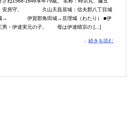
ざね1568-1646享年79歳。 名称：時宗丸、藤五
、安房守、 久山天昌居城：信夫郡八丁目城
城→ 伊賀郡角田城→亘理城（わたり） ■伊
三男・伊達実元の子。 母は伊達晴宗の […]
続きを読む