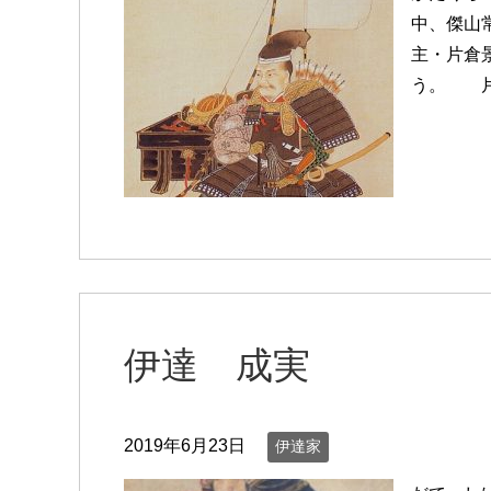
中、傑山
主・片倉
う。 片
伊達 成実
2019年6月23日
伊達家