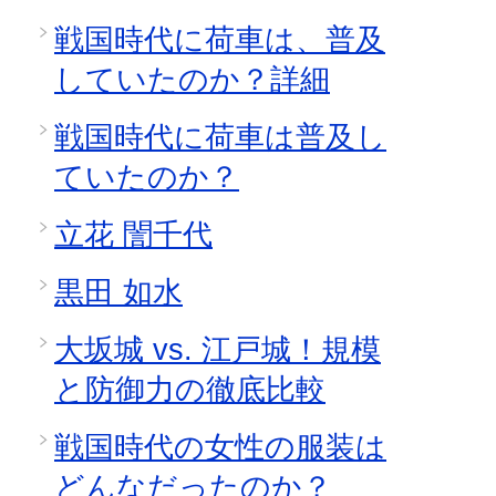
戦国時代に荷車は、普及
していたのか？詳細
戦国時代に荷車は普及し
ていたのか？
立花 誾千代
黒田 如水
大坂城 vs. 江戸城！規模
と防御力の徹底比較
戦国時代の女性の服装は
どんなだったのか？