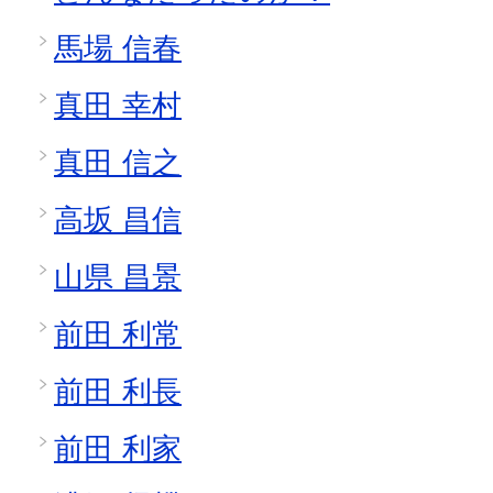
馬場 信春
真田 幸村
真田 信之
高坂 昌信
山県 昌景
前田 利常
前田 利長
前田 利家