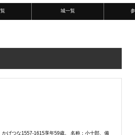
一覧
城一覧
かげつな1557-1615享年59歳。 名称：小十郎、備