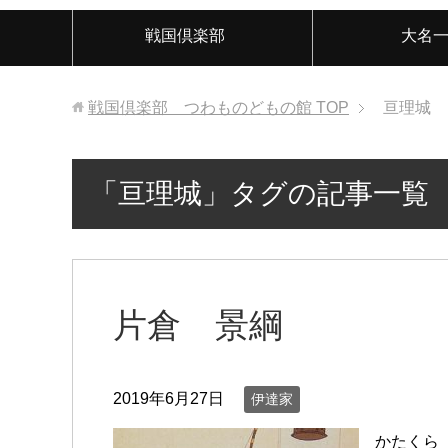
戦国倶楽部
大名
戦国倶楽部 つわものどもの館
TOP
亘理城
「亘理城」タグの記事一覧
片倉 景綱
2019年6月27日
伊達家
かたくら 