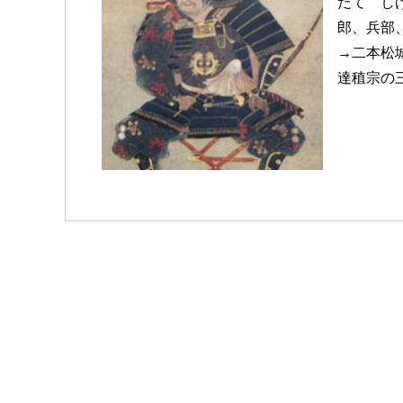
だて しげ
郎、兵部
→二本松
達稙宗の