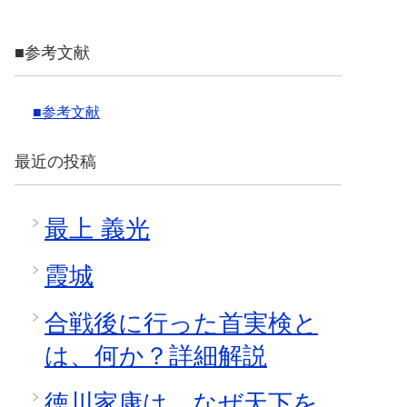
■参考文献
■参考文献
最近の投稿
最上 義光
霞城
合戦後に行った首実検と
は、何か？詳細解説
徳川家康は、なぜ天下を