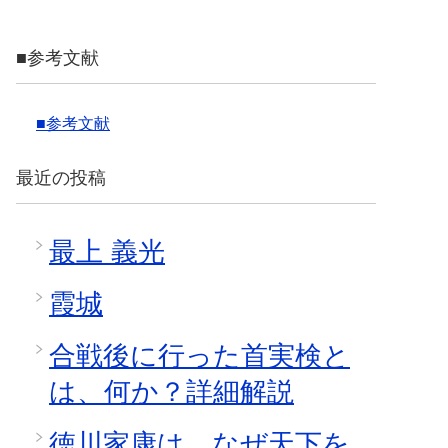
■参考文献
■参考文献
最近の投稿
最上 義光
霞城
合戦後に行った首実検と
は、何か？詳細解説
徳川家康は、なぜ天下を