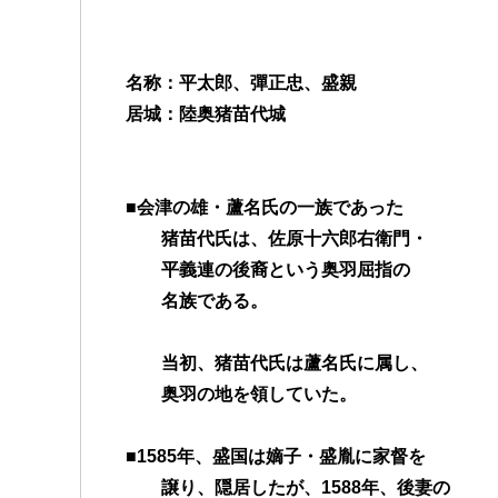
b
t
a
s
e
n
e
a
o
e
g
A
n
a
t
t
名称：平太郎、彈正忠、盛親
o
r
e
p
g
居城：陸奥猪苗代城
k
p
e
r
■会津の雄・蘆名氏の一族であった
猪苗代氏は、佐原十六郎右衛門・
平義連の後裔という奥羽屈指の
名族である。
当初、猪苗代氏は蘆名氏に属し、
奥羽の地を領していた。
■1585年、盛国は嫡子・盛胤に家督を
譲り、隠居したが、1588年、後妻の