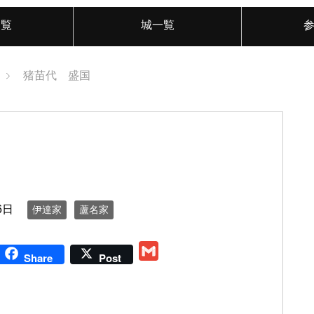
一覧
城一覧
猪苗代 盛国
6日
伊達家
蘆名家
G
Share
Post
m
a
i