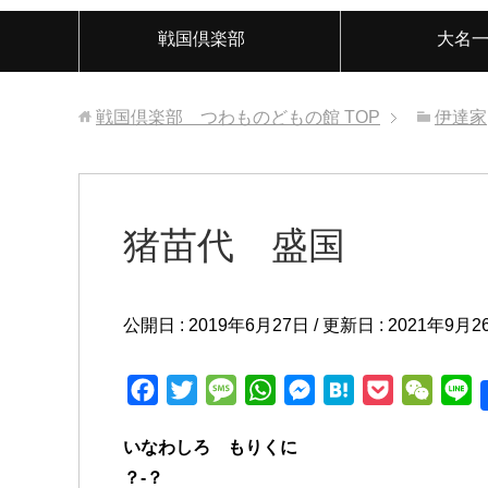
戦国倶楽部
大名
戦国倶楽部 つわものどもの館
TOP
伊達家
猪苗代 盛国
公開日 :
2019年6月27日
/ 更新日 :
2021年9月2
F
T
M
W
M
H
P
W
L
a
w
e
h
e
a
o
e
i
いなわしろ もりくに
c
i
s
a
s
t
c
C
n
？-？
e
t
s
t
s
e
k
h
e