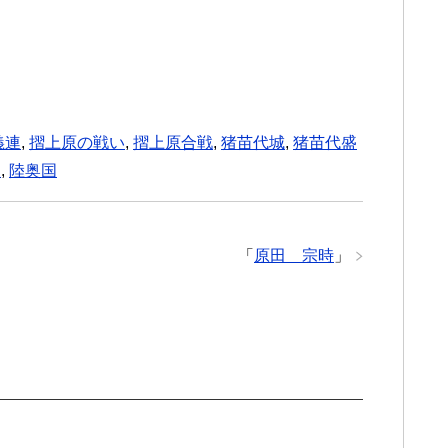
義連
,
摺上原の戦い
,
摺上原合戦
,
猪苗代城
,
猪苗代盛
家
,
陸奥国
「
原田 宗時
」