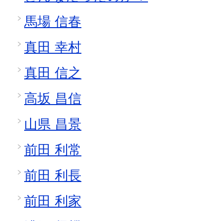
馬場 信春
真田 幸村
真田 信之
高坂 昌信
山県 昌景
前田 利常
前田 利長
前田 利家