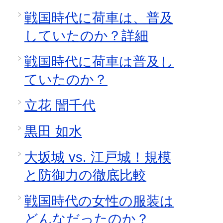
戦国時代に荷車は、普及
していたのか？詳細
戦国時代に荷車は普及し
ていたのか？
立花 誾千代
黒田 如水
大坂城 vs. 江戸城！規模
と防御力の徹底比較
戦国時代の女性の服装は
どんなだったのか？