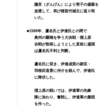
讒言（ざんげん）により実子の盛親を
放逐して、再び猪苗代城主に返り咲
いた。
■1589年、蘆名氏と伊達氏との間で
奥州の覇権を争う大決戦・摺上原
合戦が勃発しようとした直前に盛国
は蘆名氏不利と判断。
蘆名氏に背き、伊達成実の家臣・
羽根田直景に仲介を頼んで、伊達氏
に降伏した。
摺上原の戦いでは、伊達軍の先鋒
隊に加わり、奮戦し、伊達軍の勝因
を作った。