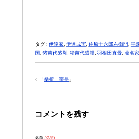
タグ :
伊達家
,
伊達成実
,
佐原十六郎右衛門
,
平
国
,
猪苗代盛胤
,
猪苗代盛親
,
羽根田直景
,
蘆名
「
桑折 宗長
」
コメントを残す
名前
(必須)