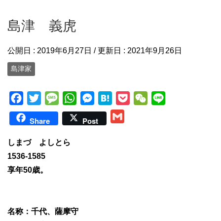
島津 義虎
公開日 :
2019年6月27日
/ 更新日 :
2021年9月26日
島津家
F
T
M
W
M
H
P
W
L
a
w
e
h
e
a
o
e
i
G
Share
Post
c
i
s
a
s
t
c
C
n
m
e
t
s
t
s
e
k
h
e
しまづ よしとら
a
b
t
a
s
e
n
e
a
1536-1585
i
o
e
g
A
n
a
t
t
享年50歳。
l
o
r
e
p
g
k
p
e
r
名称：千代、薩摩守