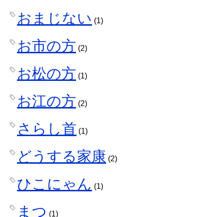
おまじない
(1)
お市の方
(2)
お松の方
(1)
お江の方
(2)
さらし首
(1)
どうする家康
(2)
ひこにゃん
(1)
まつ
(1)