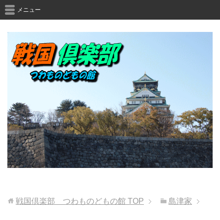
メニュー
戦国倶楽部 つわものどもの館
TOP
島津家