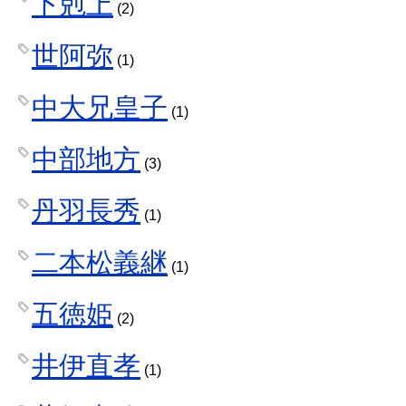
下剋上
(2)
世阿弥
(1)
中大兄皇子
(1)
中部地方
(3)
丹羽長秀
(1)
二本松義継
(1)
五徳姫
(2)
井伊直孝
(1)