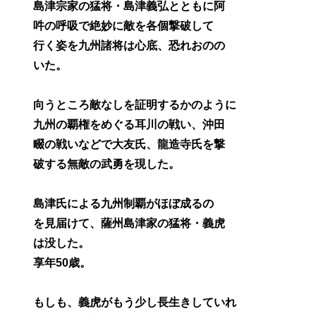
島津宗家の猛将・島津義弘とともに阿
吽の呼吸で絶妙に敵を各個撃破して
行く姿を九州諸将は心底、恐れおのの
いた。
向うところ敵なしを証明するかのように
九州の覇権をめぐる耳川の戦い、沖田
畷の戦いなどで大友氏、龍造寺氏を撃
破する無敵の武勇を現した。
島津氏による九州制覇がほぼ成るの
を見届けて、薩州島津家の猛将・義虎
は没した。
享年50歳。
もしも、義虎がもう少し長生きしていれ