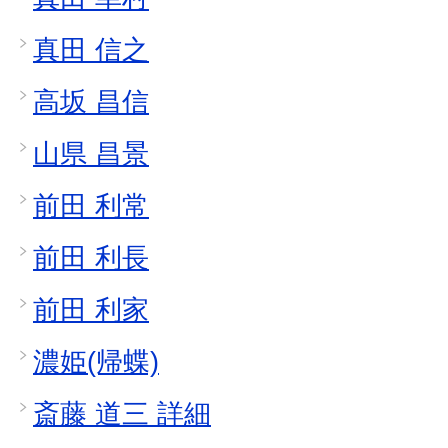
真田 信之
高坂 昌信
山県 昌景
前田 利常
前田 利長
前田 利家
濃姫(帰蝶)
斎藤 道三 詳細