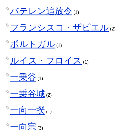
バテレン追放令
(1)
フランシスコ・ザビエル
(2)
ポルトガル
(1)
ルイス・フロイス
(1)
一乗谷
(1)
一乗谷城
(2)
一向一揆
(1)
一向宗
(3)