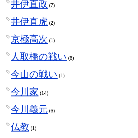
井伊直政
(7)
井伊直虎
(2)
京極高次
(1)
人取橋の戦い
(6)
今山の戦い
(1)
今川家
(14)
今川義元
(6)
仏教
(1)