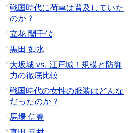
戦国時代に荷車は普及していた
のか？
立花 誾千代
黒田 如水
大坂城 vs. 江戸城！規模と防御
力の徹底比較
戦国時代の女性の服装はどんな
だったのか？
馬場 信春
真田 幸村