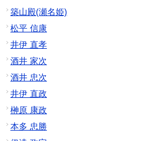
築山殿(瀬名姫)
松平 信康
井伊 直孝
酒井 家次
酒井 忠次
井伊 直政
榊原 康政
本多 忠勝