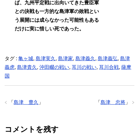
ば、九州平定戦に出向いてきた豊臣軍
との決戦も一方的な島津軍の敗戦とい
う展開には成らなかった可能性もある
だけに実に惜しい死であった。
タグ :
亀ヶ城
,
島津実久
,
島津家
,
島津義久
,
島津義弘
,
島津
義虎
,
島津貴久
,
沖田畷の戦い
,
耳川の戦い
,
耳川合戦
,
薩摩
国
「
島津 豊久
」
「
島津 忠将
」
コメントを残す