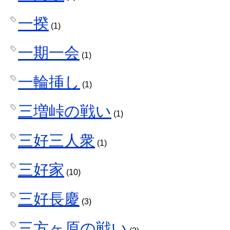
一揆
(1)
一期一会
(1)
一輪挿し
(1)
三増峠の戦い
(1)
三好三人衆
(1)
三好家
(10)
三好長慶
(3)
三方ヶ原の戦い