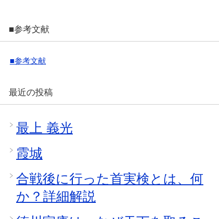
■参考文献
■参考文献
最近の投稿
最上 義光
霞城
合戦後に行った首実検とは、何
か？詳細解説