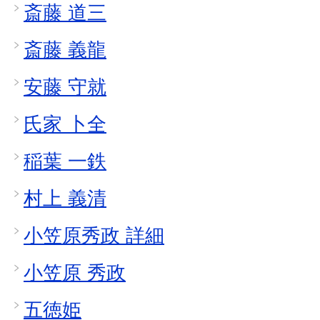
斎藤 道三
斎藤 義龍
安藤 守就
氏家 卜全
稲葉 一鉄
村上 義清
小笠原秀政 詳細
小笠原 秀政
五徳姫