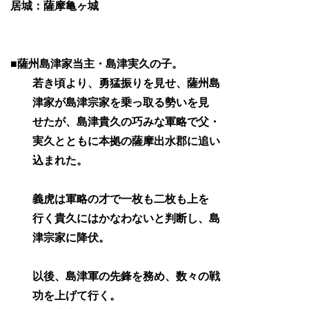
居城：薩摩亀ヶ城
■薩州島津家当主・島津実久の子。
若き頃より、勇猛振りを見せ、薩州島
津家が島津宗家を乗っ取る勢いを見
せたが、島津貴久の巧みな軍略で父・
実久とともに本拠の薩摩出水郡に追い
込まれた。
義虎は軍略の才で一枚も二枚も上を
行く貴久にはかなわないと判断し、島
津宗家に降伏。
以後、島津軍の先鋒を務め、数々の戦
功を上げて行く。