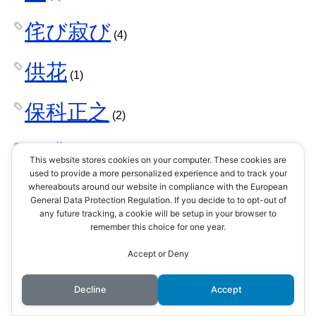
侘び寂び
(4)
供花
(1)
保科正之
(2)
信濃国
(1)
This website stores cookies on your computer. These cookies are
used to provide a more personalized experience and to track your
倭寇
whereabouts around our website in compliance with the European
(3)
General Data Protection Regulation. If you decide to to opt-out of
any future tracking, a cookie will be setup in your browser to
健康
remember this choice for one year.
(2)
Accept or Deny
傾奇者
(1)
Decline
Accept
像