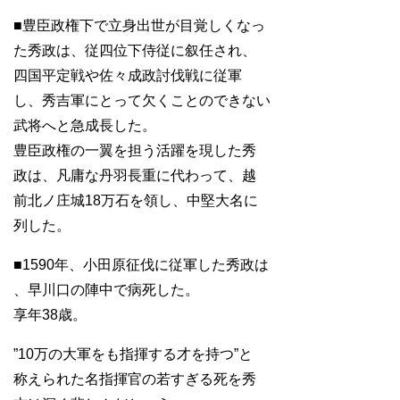
■豊臣政権下で立身出世が目覚しくなっ
た秀政は、従四位下侍従に叙任され、
四国平定戦や佐々成政討伐戦に従軍
し、秀吉軍にとって欠くことのできない
武将へと急成長した。
豊臣政権の一翼を担う活躍を現した秀
政は、凡庸な丹羽長重に代わって、越
前北ノ庄城18万石を領し、中堅大名に
列した。
■1590年、小田原征伐に従軍した秀政は
、早川口の陣中で病死した。
享年38歳。
”10万の大軍をも指揮する才を持つ”と
称えられた名指揮官の若すぎる死を秀