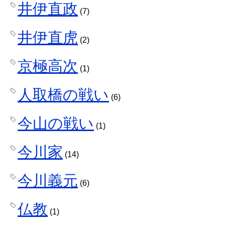
井伊直政
(7)
井伊直虎
(2)
京極高次
(1)
人取橋の戦い
(6)
今山の戦い
(1)
今川家
(14)
今川義元
(6)
仏教
(1)