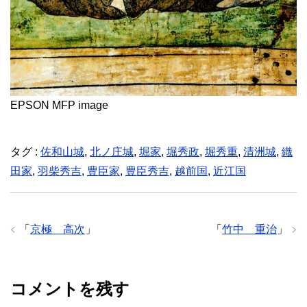
EPSON MFP image
タグ :
佐和山城
,
北ノ庄城
,
堀家
,
堀秀政
,
堀秀重
,
清洲城
,
織
田家
,
羽柴秀吉
,
豊臣家
,
豊臣秀吉
,
越前国
,
近江国
「
京極 高次
」
「
竹中 重治
」
コメントを残す