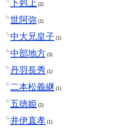
下剋上
(2)
世阿弥
(1)
中大兄皇子
(1)
中部地方
(3)
丹羽長秀
(1)
二本松義継
(1)
五徳姫
(2)
井伊直孝
(1)