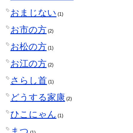
おまじない
(1)
お市の方
(2)
お松の方
(1)
お江の方
(2)
さらし首
(1)
どうする家康
(2)
ひこにゃん
(1)
まつ
(1)