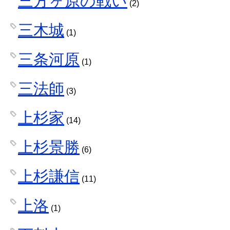
三方ヶ原の戦い
(2)
三木城
(1)
三条河原
(1)
三法師
(3)
上杉家
(14)
上杉景勝
(6)
上杉謙信
(11)
上洛
(1)