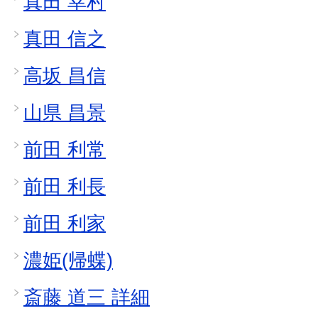
真田 幸村
真田 信之
高坂 昌信
山県 昌景
前田 利常
前田 利長
前田 利家
濃姫(帰蝶)
斎藤 道三 詳細