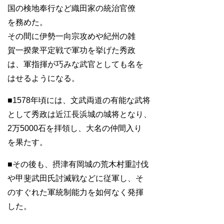
国の検地奉行など織田家の統治官僚
を務めた。
その間に伊勢一向宗攻めや紀州の雑
賀一揆衆平定戦で軍功を挙げた秀政
は、軍指揮が巧みな武官としても名を
はせるようになる。
■1578年頃には、文武両道の有能な武将
として秀政は近江長浜城の城将となり、
2万5000石を拝領し、大名の仲間入り
を果たす。
■その後も、摂津有岡城の荒木村重討伐
や甲斐武田氏討滅戦などに従軍し、そ
のすぐれた軍統制能力を如何なく発揮
した。