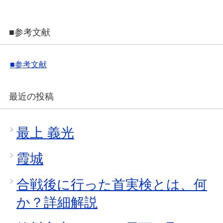
■参考文献
■参考文献
最近の投稿
最上 義光
霞城
合戦後に行った首実検とは、何
か？詳細解説