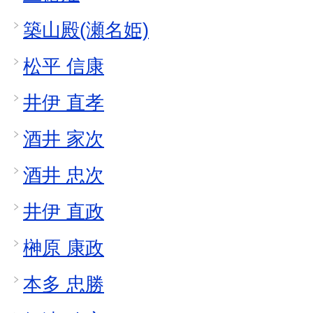
築山殿(瀬名姫)
松平 信康
井伊 直孝
酒井 家次
酒井 忠次
井伊 直政
榊原 康政
本多 忠勝