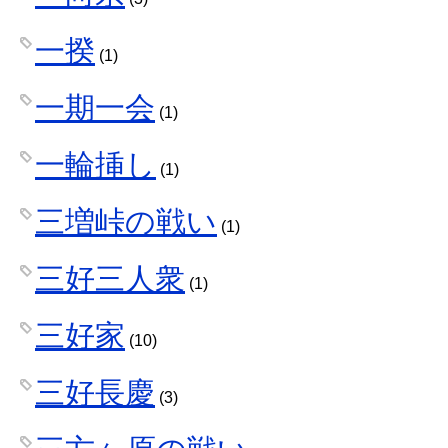
一揆
(1)
一期一会
(1)
一輪挿し
(1)
三増峠の戦い
(1)
三好三人衆
(1)
三好家
(10)
三好長慶
(3)