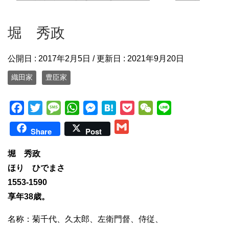
堀 秀政
公開日 :
2017年2月5日
/ 更新日 :
2021年9月20日
織田家
豊臣家
F
T
M
W
M
H
P
W
L
a
w
e
h
e
a
o
e
i
G
Share
Post
c
i
s
a
s
t
c
C
n
m
e
t
s
t
s
e
k
h
e
堀 秀政
a
b
t
a
s
e
n
e
a
ほり ひでまさ
i
o
e
g
A
n
a
t
t
1553-1590
l
o
r
e
p
g
享年38歳。
k
p
e
名称：菊千代、久太郎、左衛門督、侍従、
r