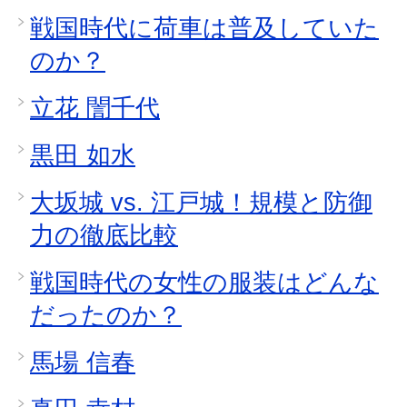
戦国時代に荷車は普及していた
のか？
立花 誾千代
黒田 如水
大坂城 vs. 江戸城！規模と防御
力の徹底比較
戦国時代の女性の服装はどんな
だったのか？
馬場 信春