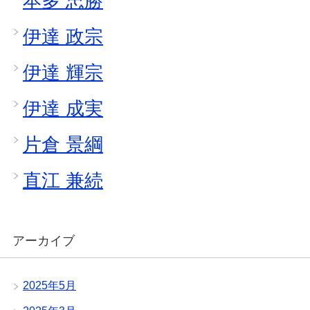
本多 忠勝
伊達 政宗
伊達 輝宗
伊達 成実
片倉 景綱
直江 兼続
アーカイブ
2025年5月