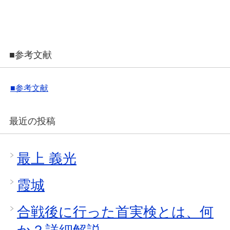
■参考文献
■参考文献
最近の投稿
最上 義光
霞城
合戦後に行った首実検とは、何