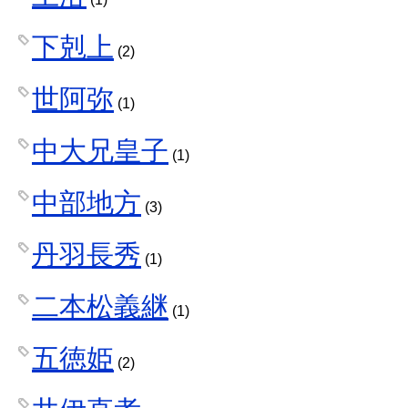
下剋上
(2)
世阿弥
(1)
中大兄皇子
(1)
中部地方
(3)
丹羽長秀
(1)
二本松義継
(1)
五徳姫
(2)