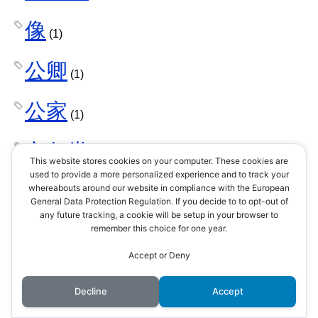
像
(1)
公卿
(1)
公家
(1)
六角堂
(1)
This website stores cookies on your computer. These cookies are
used to provide a more personalized experience and to track your
六角承禎
whereabouts around our website in compliance with the European
(1)
General Data Protection Regulation. If you decide to to opt-out of
any future tracking, a cookie will be setup in your browser to
六角義治
remember this choice for one year.
(1)
Accept or Deny
六角義賢
(1)
Decline
Accept
兵法
(1)