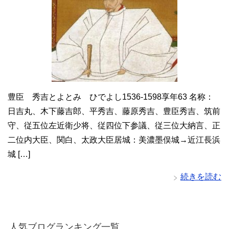
豊臣 秀吉とよとみ ひでよし1536-1598享年63 名称：
日吉丸、木下藤吉郎、平秀吉、藤原秀吉、豊臣秀吉、筑前
守、従五位左近衛少将、従四位下参議、従三位大納言、正
二位内大臣、関白、太政大臣居城：美濃墨俣城→近江長浜
城 […]
続きを読む
人気ブログランキング一覧