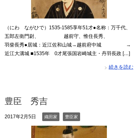
（にわ ながひで）1535-1585享年51才●名称：万千代、
五郎左衛門尉、 越前守、惟住長秀、
羽柴長秀●居城：近江佐和山城→越前府中城 →
近江大溝城 ■1535年 0才尾張国岩崎城主・丹羽長政 […]
続きを読む
豊臣 秀吉
2017年2月5日
織田家
豊臣家