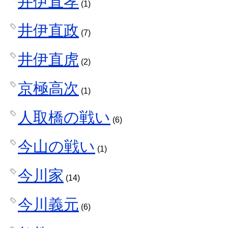
井伊直孝
(1)
井伊直政
(7)
井伊直虎
(2)
京極高次
(1)
人取橋の戦い
(6)
今山の戦い
(1)
今川家
(14)
今川義元
(6)