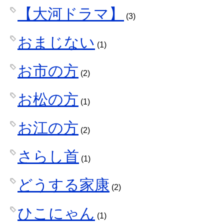
【大河ドラマ】
(3)
おまじない
(1)
お市の方
(2)
お松の方
(1)
お江の方
(2)
さらし首
(1)
どうする家康
(2)
ひこにゃん
(1)