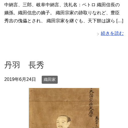
中納言、三郎、岐阜中納言、洗礼名：ペトロ 織田信長の
嫡孫。織田信忠の嫡子。 織田宗家の跡取りなれど、豊臣
秀吉の傀儡とされ、 織田宗家を継ぐも、天下餅は譲ら […]
続きを読む
丹羽 長秀
2019年6月24日
織田家