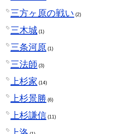
三方ヶ原の戦い
(2)
三木城
(1)
三条河原
(1)
三法師
(3)
上杉家
(14)
上杉景勝
(6)
上杉謙信
(11)
上洛
(1)