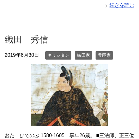
続きを読む
織田 秀信
2019年6月30日
キリシタン
織田家
豊臣家
おだ ひでのぶ 1580-1605 享年26歳。 ■三法師、正三位