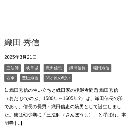
織田 秀信
2025年3月21日
三法師
岐阜城
織田信忠
織田信長
織田秀信
西軍
豊臣秀吉
関ヶ原の戦い
1. 織田秀信の生い立ちと織田家の後継者問題 織田秀信
（おだ ひでのぶ、1580年～1605年?）は、織田信長の孫
であり、信長の長男・織田信忠の嫡男として誕生しまし
た。彼は幼少期に「三法師（さんぼうし）」と呼ばれ、本
能寺 […]