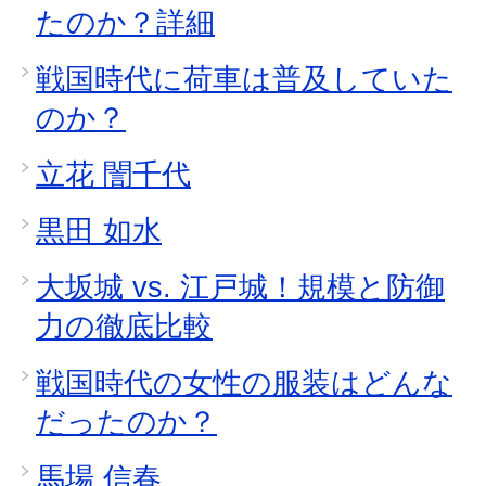
たのか？詳細
戦国時代に荷車は普及していた
のか？
立花 誾千代
黒田 如水
大坂城 vs. 江戸城！規模と防御
力の徹底比較
戦国時代の女性の服装はどんな
だったのか？
馬場 信春