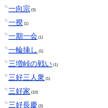
一向宗
(3)
一揆
(1)
一期一会
(1)
一輪挿し
(1)
三増峠の戦い
(1)
三好三人衆
(1)
三好家
(10)
三好長慶
(3)