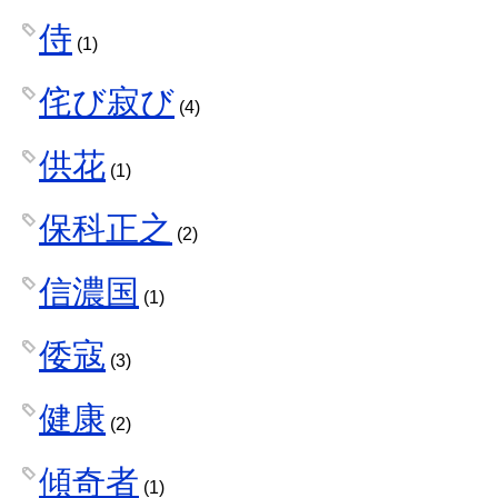
侍
(1)
侘び寂び
(4)
供花
(1)
保科正之
(2)
信濃国
(1)
倭寇
(3)
健康
(2)
傾奇者
(1)