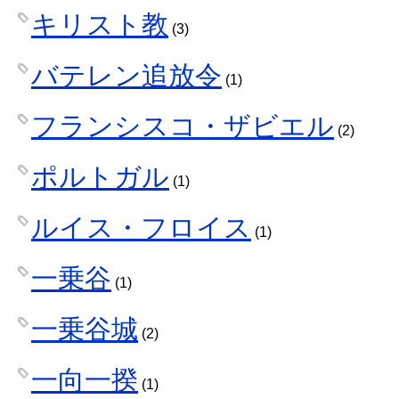
キリスト教
(3)
バテレン追放令
(1)
フランシスコ・ザビエル
(2)
ポルトガル
(1)
ルイス・フロイス
(1)
一乗谷
(1)
一乗谷城
(2)
一向一揆
(1)