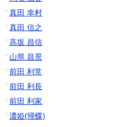
真田 幸村
真田 信之
高坂 昌信
山県 昌景
前田 利常
前田 利長
前田 利家
濃姫(帰蝶)